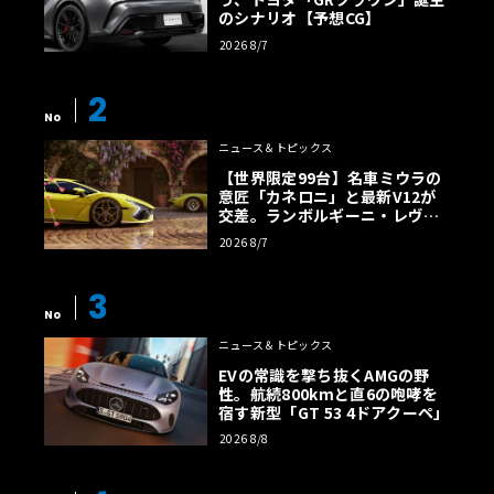
のシナリオ【予想CG】
2026 8/7
2
No
ニュース＆トピックス
【世界限定99台】名車ミウラの
意匠「カネロニ」と最新V12が
交差。ランボルギーニ・レヴエ
ルトに60周年記念車が登場
2026 8/7
3
No
ニュース＆トピックス
EVの常識を撃ち抜くAMGの野
性。航続800kmと直6の咆哮を
宿す新型「GT 53 4ドアクーペ」
2026 8/8