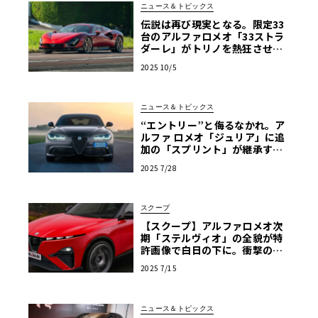
ニュース＆トピックス
伝説は再び現実となる。限定33
台のアルファロメオ「33ストラ
ダーレ」がトリノを熱狂させた3
日間
2025 10/5
ニュース＆トピックス
“エントリー”と侮るなかれ。ア
ルファ ロメオ「ジュリア」に追
加の「スプリント」が継承する
卓越したハンドリングの神髄
2025 7/28
スクープ
【スクープ】アルファロメオ次
期「ステルヴィオ」の全貌が特
許画像で白日の下に。衝撃の前
後マスク、伝統と革新のデザイ
2025 7/15
ンを完全予想
ニュース＆トピックス