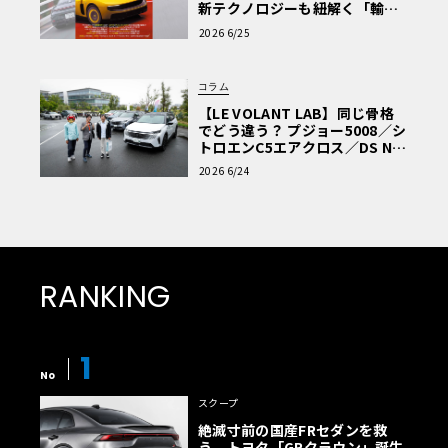
新テクノロジーも紐解く「輸入
車Q&A」
2026 6/25
コラム
【LE VOLANT LAB】同じ骨格
でどう違う？ プジョー5008／シ
トロエンC5エアクロス／DS Nº4
読者一気乗りレポート
2026 6/24
RANKING
1
No
スクープ
絶滅寸前の国産FRセダンを救
う、トヨタ「GRクラウン」誕生