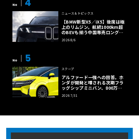
4
No
ニュース＆トピックス
【BMW新型X5／iX5】後席は極
上のリムジン。航続1000km超
のBEVも揃う中国専売ロング仕
様の全貌
2026 8/6
5
No
スクープ
アルファード一強への回答。ホ
ンダが開発と噂される次期フラ
ッグシップミニバン、800万円
超の勝算【予想CG】
2026 7/31