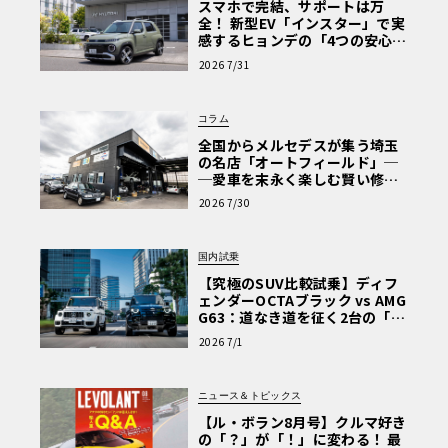
スマホで完結、サポートは万
全！ 新型EV「インスター」で実
感するヒョンデの「4つの安心」
【第1回・ヒョンデ6つの疑問：
2026 7/31
Why? Hyundai?】〈PR〉
コラム
全国からメルセデスが集う埼玉
の名店「オートフィールド」─
─愛車を末永く楽しむ賢い修理
術と、プロがフックス製オイル
2026 7/30
を選ぶ理由〈PR〉
国内試乗
【究極のSUV比較試乗】ディフ
ェンダーOCTAブラック vs AMG
G63：道なき道を征く2台の「対
極的アプローチ」
2026 7/1
ニュース＆トピックス
【ル・ボラン8月号】クルマ好き
の「？」が「！」に変わる！ 最