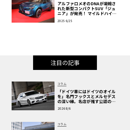
アルファロメオのDNAが凝縮さ
れた新型コンパクトSUV「ジュ
ニア」が発売！ マイルドハイブ
リッドとピュアEVの2種類がラ
2025 6/25
インアップ
注目の記事
コラム
「ドイツ車にはドイツのオイル
を」名門フックスとメルセデス
の深い縁。名店が推す公認の安
心と、Cクラスで味わうシルキー
2026 8/6
な走り〈PR〉
コラム