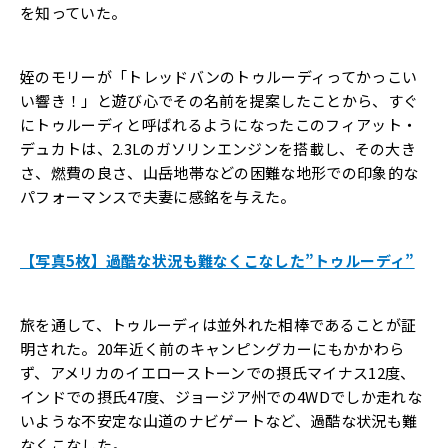
を知っていた。
姪のモリーが「トレッドバンのトゥルーディってかっこい
い響き！」と遊び心でその名前を提案したことから、すぐ
にトゥルーディと呼ばれるようになったこのフィアット・
デュカトは、2.3Lのガソリンエンジンを搭載し、その大き
さ、燃費の良さ、山岳地帯などの困難な地形での印象的な
パフォーマンスで夫妻に感銘を与えた。
【写真5枚】過酷な状況も難なくこなした”トゥルーディ”
旅を通して、トゥルーディは並外れた相棒であることが証
明された。20年近く前のキャンピングカーにもかかわら
ず、アメリカのイエローストーンでの摂氏マイナス12度、
インドでの摂氏47度、ジョージア州での4WDでしか走れな
いような不安定な山道のナビゲートなど、過酷な状況も難
なくこなした。