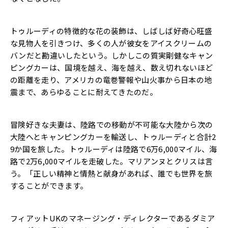
トゥルーディの特徴的な花の装飾は、しばしば好奇心旺盛
な見物人を引きつけ、多くの人が彼女をアイスクリームの
バンだと勘違いしたという。しかしこの質実剛健なキャン
ピングカーは、国境を越え、海を越え、数え切れないほど
の距離を走り、アメリカの竜巻警報や山火事から日本の地
震まで、あらゆることに耐えてきたのだ。
冒険好きな夫妻は、陸路での移動が不可能な大陸から次の
大陸へとキャンピングカーを輸送し、トゥルーディと合計2
9か国を旅した。トゥルーディは陸路で6万6,000マイル、海
路で2万6,000マイルを走破した。マリアンヌとクリスは言
う。「正しい精神と情熱と献身があれば、誰でも世界を旅
することができます。
フィアットUKのマネージング・ディレクターであるダミア