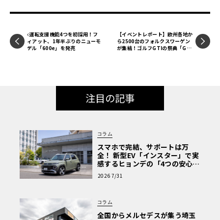
運転支援機能4つを初採用！フ
【イベントレポート】欧州各地か
ィアット、1年半ぶりのニューモ
ら2500台のフォルクスワーゲン
デル「600e」を発売
が集結！ゴルフGTIの祭典「GTI
ファンフェスト」
注目の記事
コラム
スマホで完結、サポートは万
全！ 新型EV「インスター」で実
感するヒョンデの「4つの安心」
【第1回・ヒョンデ6つの疑問：
2026 7/31
Why? Hyundai?】〈PR〉
コラム
全国からメルセデスが集う埼玉