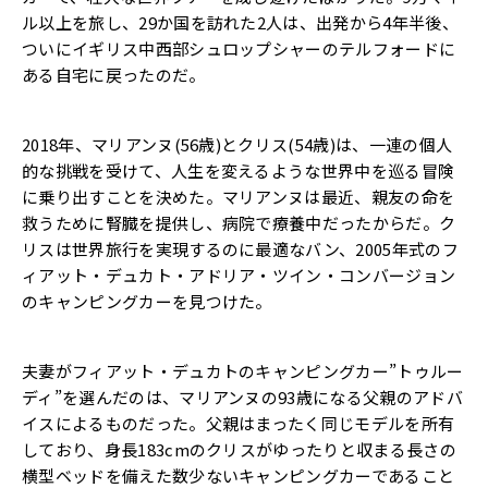
ル以上を旅し、29か国を訪れた2人は、出発から4年半後、
ついにイギリス中西部シュロップシャーのテルフォードに
ある自宅に戻ったのだ。
2018年、マリアンヌ(56歳)とクリス(54歳)は、一連の個人
的な挑戦を受けて、人生を変えるような世界中を巡る冒険
に乗り出すことを決めた。マリアンヌは最近、親友の命を
救うために腎臓を提供し、病院で療養中だったからだ。ク
リスは世界旅行を実現するのに最適なバン、2005年式のフ
ィアット・デュカト・アドリア・ツイン・コンバージョン
のキャンピングカーを見つけた。
夫妻がフィアット・デュカトのキャンピングカー”トゥルー
ディ”を選んだのは、マリアンヌの93歳になる父親のアドバ
イスによるものだった。父親はまったく同じモデルを所有
しており、身長183cmのクリスがゆったりと収まる長さの
横型ベッドを備えた数少ないキャンピングカーであること