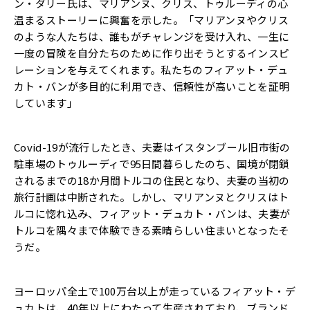
ン・ダリー氏は、マリアンヌ、クリス、トゥルーディの心
温まるストーリーに興奮を示した。「マリアンヌやクリス
のような人たちは、誰もがチャレンジを受け入れ、一生に
一度の冒険を自分たちのために作り出そうとするインスピ
レーションを与えてくれます。私たちのフィアット・デュ
カト・バンが多目的に利用でき、信頼性が高いことを証明
しています」
Covid-19が流行したとき、夫妻はイスタンブール旧市街の
駐車場のトゥルーディで95日間暮らしたのち、国境が閉鎖
されるまでの18か月間トルコの住民となり、夫妻の当初の
旅行計画は中断された。しかし、マリアンヌとクリスはト
ルコに惚れ込み、フィアット・デュカト・バンは、夫妻が
トルコを隅々まで体験できる素晴らしい住まいとなったそ
うだ。
ヨーロッパ全土で100万台以上が走っているフィアット・デ
ュカトは、40年以上にわたって生産されており、ブランド