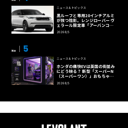
ニュース＆トピックス
黒ルーフと専用20インチアルミ
が放つ陰影。レンジローバー ヴ
ェラール限定車「アーバンコン
トラスト・エディション」登場
2026 8/5
5
No
ニュース＆トピックス
ホンダの痛快EVは英国の街並み
にどう映る？ 新型「スーパーN
（スーパーワン）」おもちゃ箱
ツアーの全貌
2026 8/5