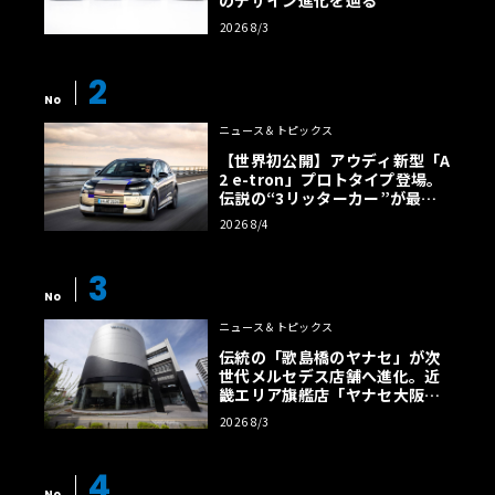
2026 8/3
2
No
ニュース＆トピックス
【世界初公開】アウディ新型「A
2 e-tron」プロトタイプ登場。
伝説の“3リッターカー”が最高
効率エントリーBEVとして復活
2026 8/4
【画像38枚】
3
No
ニュース＆トピックス
伝統の「歌島橋のヤナセ」が次
世代メルセデス店舗へ進化。近
畿エリア旗艦店「ヤナセ大阪支
店」がリニューアル
2026 8/3
4
No