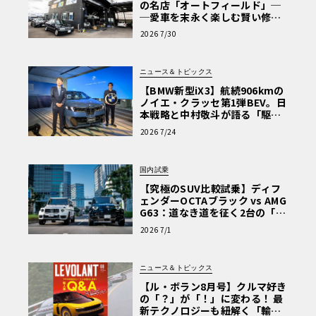
の名店「オートフィールド」─
─愛車を末永く楽しむ賢い修理
術と、プロがフックス製オイル
2026 7/30
を選ぶ理由〈PR〉
ニュース＆トピックス
【BMW新型iX3】航続906kmの
ノイエ・クラッセ第1弾BEV。日
本戦略と中村敬斗が語る「駆け
ぬける歓び」
2026 7/24
国内試乗
【究極のSUV比較試乗】ディフ
ェンダーOCTAブラック vs AMG
G63：道なき道を征く2台の「対
極的アプローチ」
2026 7/1
ニュース＆トピックス
【ル・ボラン8月号】クルマ好き
の「？」が「！」に変わる！ 最
新テクノロジーも紐解く「輸入