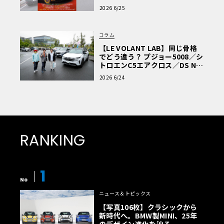
車Q&A」
2026 6/25
コラム
【LE VOLANT LAB】同じ骨格
でどう違う？ プジョー5008／シ
トロエンC5エアクロス／DS Nº4
読者一気乗りレポート
2026 6/24
RANKING
1
No
ニュース＆トピックス
【写真106枚】クラシックから
新時代へ。BMW製MINI、25年
のデザイン進化を辿る