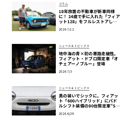
コラム
18年放置の不動車が新車同様
に！ 24歳で手に入れた「フィア
ット128」をフルレストアした
真意【愛車群像】
2026 7/12
ニュース＆トピックス
地中海の青×初の悪路走破性。
フィアット・ドブロ限定車「オ
チェアーノブルー」登場
2026 7/3
ニュース＆トピックス
黒の装いでシックに。フィアッ
ト「600ハイブリッド」にパド
ルシフト装備の80台限定車“Sp
ort”追加
2026 6/29