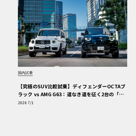
国内試乗
【究極のSUV比較試乗】ディフェンダーOCTAブ
ラック vs AMG G63：道なき道を征く2台の「対
極的アプローチ」
2026 7/1