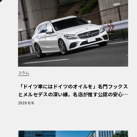
2023年3月、BYDとシェルはパートナーシ
に高めた。BYDの新規顧客には、無料のShell 
70万か所あるShell Recharge充電ポイ
い、英国内の8,000か所のUbitricityが運
さらにBYDの顧客は、Shell Rechargeの
あたり0.24ポンドの割引を受けることができる
コラム
「ドイツ車にはドイツのオイルを」名門フックス
とメルセデスの深い縁。名店が推す公認の安心
と、Cクラスで味わうシルキーな走り〈PR〉
2026 8/6