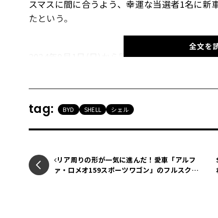
スマスに間に合うよう、幸運な当選者1名に新車の「
たという。
全文を
2024年9月1日(日)から同11月19日(火)ま
デルの試乗を予約するだけで、抽選で豪華賞品
ン、｢BYDドルフィン (週末用)｣｢JBLワイヤレス
ー」などが含まれた。
tag:
BYD
SHELL
シェル
優勝したロンドン北西の街ミルトン・ケインズ
フィンを手にした感激を次のように語った。｢本
リア周りの形が一気に進んだ！愛車「アルフ
動車に乗り続けていたので、BYDを所有でき
ァ・ロメオ159スポーツワゴン」のフルスクラ
ントですよ」
ッチに挑む・第3回【LE VOLANTモデルカー俱
楽部】
BYD UKのセールス&マーケティング・ディ