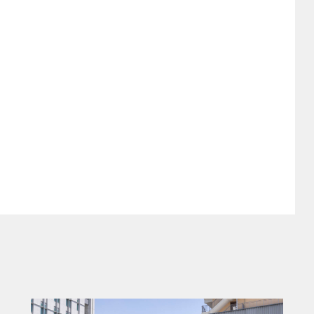
ることに全力を注いでいます。BYDドルフ
て電気自動車が現実のものとなる価格帯で
ホラン氏のために喜びを分かち合い、彼が
とを祈っています」と、コメントした。
的なEV技術により、個性的で遊び心のあるデ
が融合した一台。安全性、効率性、実用性
ずか26,195ポンド(約516万円)からと
ビリティをより多くのユーザーに提供す