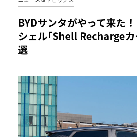
BYD
その
BYDサンタがやって来た！
シェル｢Shell Rechar
国産車
レクサ
ホンダ
選
三菱
光岡
その