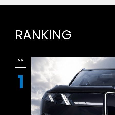
RANKING
No
1