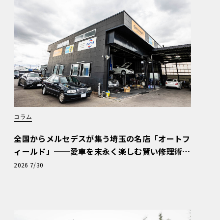
コラム
全国からメルセデスが集う埼玉の名店「オートフ
ィールド」──愛車を末永く楽しむ賢い修理術
と、プロがフックス製オイルを選ぶ理由〈PR〉
2026 7/30