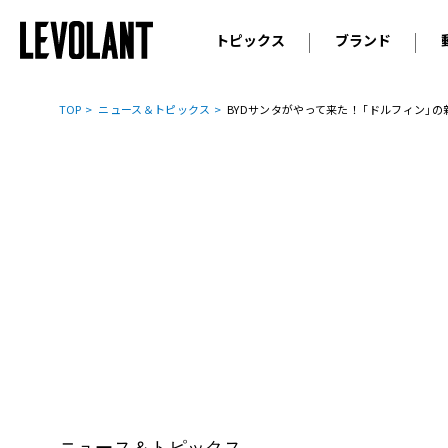
トピックス
ブランド
輸入車
アウデ
ニュース
TOP
ニュース＆トピックス
BYDサンタがやって来た！ ｢ドルフィン｣の新車
スクープ
メルセ
試乗
アルピ
コラム
プジョ
アルフ
ランボ
ベント
ランド
MINI
ボルボ
ジープ
ニュース＆トピックス