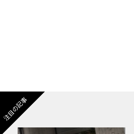
「BYDは、誰もが電気自動車に乗れるようにす
ィンは装備が充実し、スタイリッシュです。
そして最も重要なことですが、多くの人にとっ
入手できる、素晴らしいクルマです。私たちは
新車のBYDドルフィンで多くの距離を走るこ
BYDドルフィン ハッチバックは、BYDの革新
ザインと、多用途性、俊敏性、豊富な標準装備
注目の記事
の完璧なバランスを実現したBYDドルフィンは、わ
いう魅力的な価格設定により、最先端の電動モ
る。