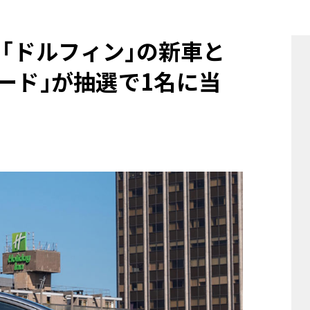
他
 ｢ドルフィン｣の新車と
geカード｣が抽選で1名に当
ス
トヨタ
日産
スバル
マツダ
ダイハツ
スズキ
他