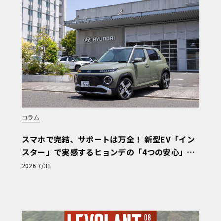
ップを結び、電気自動車へのアクセス性をさら
Rechargeカードが贈呈される。欧州全域に
ントや、住宅街の街灯に設置されていることが多
営する充電ポイントを利用できる。
広範な急速・超急速充電ネットワークで、1kWh
。
コラム
スマホで完結、サポートは万全！ 新型EV「イン
スター」で実感するヒョンデの「4つの安心」
【第1回・ヒョンデ6つの疑問：Why? Hyunda
2026 7/31
i?】〈PR〉