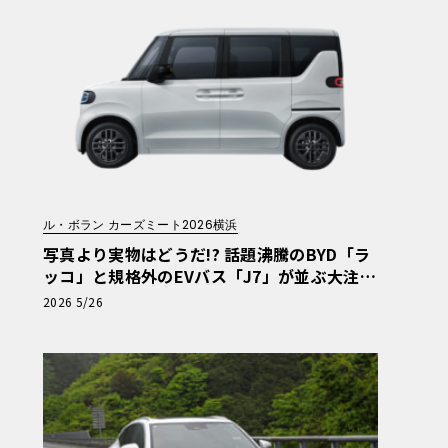
ル・ボラン カーズミート2026横浜
写真より実物はどうだ!? 話題沸騰のBYD「ラ
ッコ」と規格外のEVバス「J7」が並ぶ大注目
のブースは必見【ル・ボラン カーズミート20
2026 5/26
26横浜】