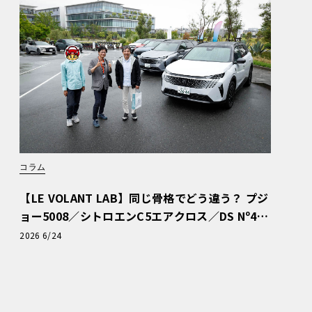
コラム
【LE VOLANT LAB】同じ骨格でどう違う？ プジ
ョー5008／シトロエンC5エアクロス／DS Nº4
読者一気乗りレポート
2026 6/24