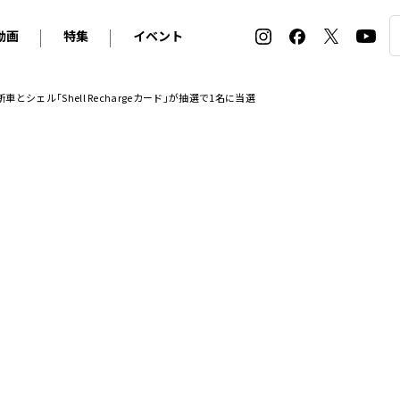
動画
特集
イベント
ィ
BMW
アルピナ
オリジナル動画
2026 サマータイヤ＆ホイール バイヤーズガイド
ル・ボラン カーズ・ミート2026横浜
とシェル｢Shell Rechargeカード｣が抽選で1名に当選
2025-2026 冬 スタッドレス＆ウインタータイヤ バイヤ
SNOW EXPERIENCE in TOGAKUSHI SKI FIE
デス・ベンツ
ポルシェ
フォルクスワーゲン
ホイールカタログ2025-2026冬
EV:LIFE FUTAKO TAMAGAWA 2026
ーヌ
シトロエン
DSオートモビル
ホイールカタログ
EV:LIFE KOBE 2025
ー
ルノー
アバルト
タイヤ特集
ル・ボラン カーズ・ミート2025横浜
ァ・ロメオ
フェラーリ
フィアット
ルギーニ
マセラティ
アストン・マーティン
レー
ケータハム
ジャガー
ローバー
ロータス
マクラーレン
モーガン
ロールス・ロイス
キャデラック
シボレー
テスラ
ヒョンデ