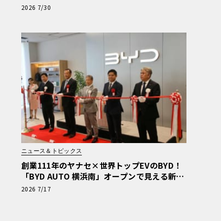
ーパーハイト軽EVが秘める脅威
2026 7/30
ニュース＆トピックス
創業111年のヤナセ×世界トップEVのBYD！
「BYD AUTO 横浜南」オープンで見える新た
なクルマ選びの基準
2026 7/17