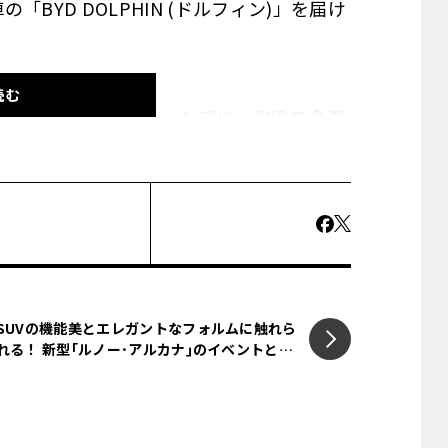
BYD DOLPHIN (ドルフィン)」を届け
読む
で実施されたこのキャンペーンでは、BYDの全モ
が当たるもの。賞品には、BYDドルフィ
・スピーカー｣｢Tile Mateキートラッカ
在住のジェームス・ホラン氏は、BYDドル
当に感激しています！ 2021年から電気自
SUVの機能美とエレガントなフォルムに触れら
るなんて感激です。最高のクリスマスプレゼ
れる！ 新型｢ルノー･アルカナ｣のイベントとト
ークショーを東京と兵庫で実施
レクターであるスティーブ・ビーティー氏は