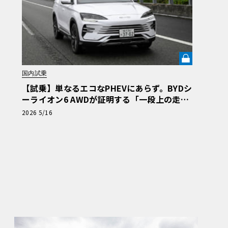
国内試乗
【試乗】単なるエコなPHEVにあらず。BYDシ
ーライオン6 AWDが証明する「一段上の走
り」という真価《LE VOLANT LAB》
2026 5/16