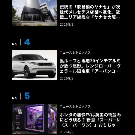
伝統の「歌島橋のヤナセ」が次
世代メルセデス店舗へ進化。近
畿エリア旗艦店「ヤナセ大阪支
店」がリニューアル
2026 8/3
4
No
ニュース＆トピックス
黒ルーフと専用20インチアルミ
が放つ陰影。レンジローバー ヴ
ェラール限定車「アーバンコン
トラスト・エディション」登場
2026 8/5
5
No
ニュース＆トピックス
ホンダの痛快EVは英国の街並み
にどう映る？ 新型「スーパーN
（スーパーワン）」おもちゃ箱
ツアーの全貌
2026 8/5