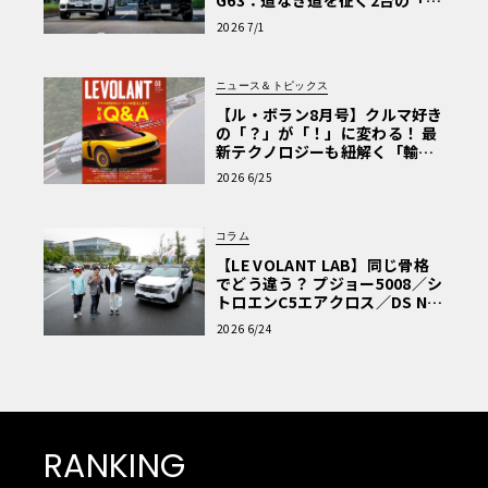
G63：道なき道を征く2台の「対
極的アプローチ」
2026 7/1
ニュース＆トピックス
【ル・ボラン8月号】クルマ好き
の「？」が「！」に変わる！ 最
新テクノロジーも紐解く「輸入
車Q&A」
2026 6/25
コラム
【LE VOLANT LAB】同じ骨格
でどう違う？ プジョー5008／シ
トロエンC5エアクロス／DS Nº4
読者一気乗りレポート
2026 6/24
RANKING