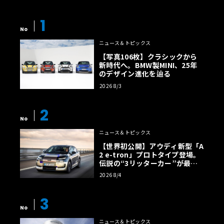
1
No
ニュース＆トピックス
【写真106枚】クラシックから
新時代へ。BMW製MINI、25年
のデザイン進化を辿る
2026 8/3
2
No
ニュース＆トピックス
【世界初公開】アウディ新型「A
2 e-tron」プロトタイプ登場。
伝説の“3リッターカー”が最高
効率エントリーBEVとして復活
2026 8/4
【画像38枚】
3
No
ニュース＆トピックス