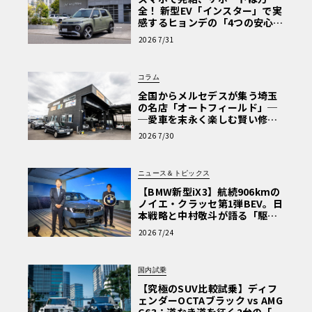
全！ 新型EV「インスター」で実
感するヒョンデの「4つの安心」
【第1回・ヒョンデ6つの疑問：
2026 7/31
Why? Hyundai?】〈PR〉
コラム
全国からメルセデスが集う埼玉
の名店「オートフィールド」─
─愛車を末永く楽しむ賢い修理
術と、プロがフックス製オイル
2026 7/30
を選ぶ理由〈PR〉
ニュース＆トピックス
【BMW新型iX3】航続906kmの
ノイエ・クラッセ第1弾BEV。日
本戦略と中村敬斗が語る「駆け
ぬける歓び」
2026 7/24
国内試乗
【究極のSUV比較試乗】ディフ
ェンダーOCTAブラック vs AMG