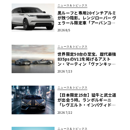
ィカラーはその名の通り、湖の色にインスピレーションを
ニュース＆トピックス
得たという淡い青緑。
黒ルーフと専用20インチアルミ
が放つ陰影。レンジローバー ヴ
ェラール限定車「アーバンコン
トラスト・エディション」登場
ルーフはブラックペイント仕上げで、このボディカラーと
2026 8/5
の鮮やかなコントラスト、ひいては強い存在感を演出。ま
たパワーサンルーフおよび18インチアルミホイールが特別
ニュース＆トピックス
装備されている。さらに、本モデルの購入者には、実車を
世界限定50台の至宝。歴代最強
忠実に再現した1/43サイズのダイキャストミニカーがプレ
835psのV12を掲げるアスト
ン・マーティン「ヴァンキッシ
ゼントされるというのもポイントだ。
ュ25」誕生
2026 7/23
ニュース＆トピックス
【日本限定25台】猛牛と武士道
が出会う時。ランボルギーニ
「レヴエルト・インパヴィド」
の精緻なる美学
2026 7/22
ニュース＆トピックス