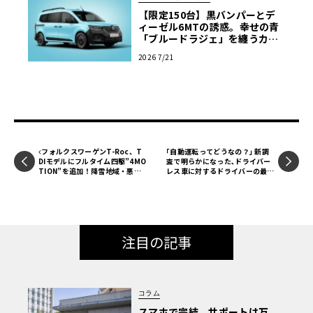
【限定150台】黒バンパーとデ
ィーゼル6MTの誘惑。幸せの青
「ブルードラジェ」を纏うカン
グー・クルール
2026 7/21
フォルクスワーゲンT-Roc、T
｢自動運転ってどうなの？｣ 新調
DIモデルにフルタイム四駆”4MO
査で明らかになった､ドライバー
TION”を追加！降雪地域・悪天
レス車に対するドライバーの最大
候でも安定した走行性能を発揮
の懸念
公式サイト
注目の記事
コラム
スマホで完結、サポートは万