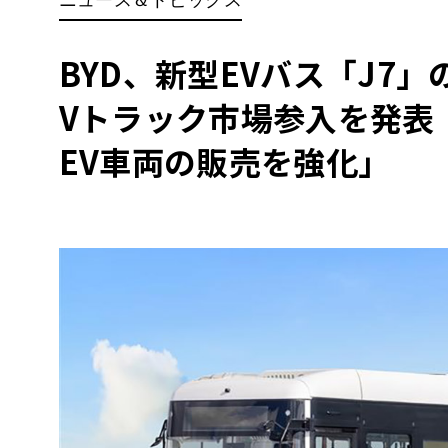
BYD
その
BYD、新型EVバス「J7」
Vトラック市場参入を発表
国産車
レクサ
ホンダ
EV車両の販売を強化」
三菱
光岡
その