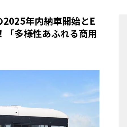
他
の2025年内納車開始とE
！「多様性あふれる商用
ス
トヨタ
日産
スバル
マツダ
ダイハツ
スズキ
他