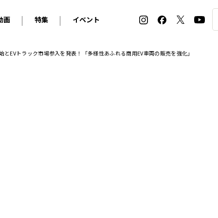
動画
特集
イベント
ィ
BMW
アルピナ
オリジナル動画
2026 サマータイヤ＆ホイール バイヤーズガイド
ル・ボラン カーズ・ミート2026横浜
納車開始とEVトラック市場参入を発表！「多様性あふれる商用EV車両の販売を強化」
2025-2026 冬 スタッドレス＆ウインタータイヤ バイヤ
SNOW EXPERIENCE in TOGAKUSHI SKI FIE
デス・ベンツ
ポルシェ
フォルクスワーゲン
ホイールカタログ2025-2026冬
EV:LIFE FUTAKO TAMAGAWA 2026
ーヌ
シトロエン
DSオートモビル
ホイールカタログ
EV:LIFE KOBE 2025
ー
ルノー
アバルト
タイヤ特集
ル・ボラン カーズ・ミート2025横浜
ァ・ロメオ
フェラーリ
フィアット
ルギーニ
マセラティ
アストン・マーティン
レー
ケータハム
ジャガー
ローバー
ロータス
マクラーレン
モーガン
ロールス・ロイス
キャデラック
シボレー
テスラ
ヒョンデ