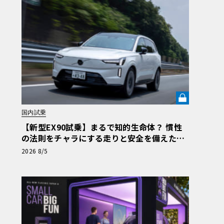
国内試乗
【新型EX90試乗】まるで知的生命体？ 慣性
の法則をチャラにする走りと安全を備えた、
ボルボ新旗艦EVの結論《LE VOLANT LAB》
2026 8/5