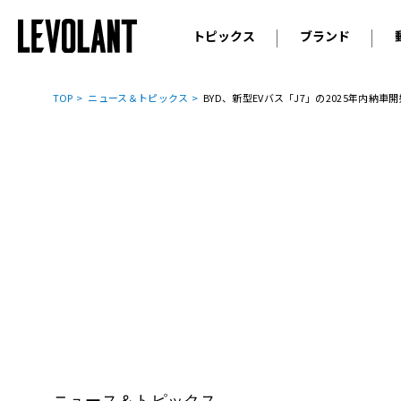
トピックス
ブランド
輸入車
アウデ
ニュース
TOP
ニュース＆トピックス
BYD、新型EVバス「J7」の2025年内
スクープ
メルセ
試乗
アルピ
コラム
プジョ
アルフ
ランボ
ベント
ランド
MINI
ボルボ
ジープ
ニュース＆トピックス