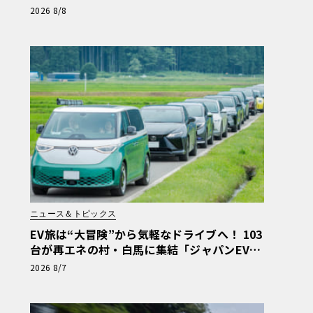
ペ」
2026 8/8
ニュース＆トピックス
EV旅は“大冒険”から気軽なドライブへ！ 103
台が再エネの村・白馬に集結「ジャパンEVラ
リー2026」体験記
2026 8/7