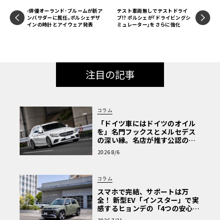
俳優オーランド･ブルームが新ア
テスト車両無しでテストドライ
ンバサダーに就任｡ポルシェデザ
ブ!? ポルシェが｢ドライビングシ
インの時計とアイウェア発表
ミュレーター｣をさらに強化
注目の記事
コラム
「ドイツ車にはドイツのオイル
を」名門フックスとメルセデス
の深い縁。名店が推す公認の安
心と、Cクラスで味わうシルキー
2026 8/6
な走り〈PR〉
コラム
スマホで完結、サポートは万
全！ 新型EV「インスター」で実
感するヒョンデの「4つの安心」
【第1回・ヒョンデ6つの疑問：