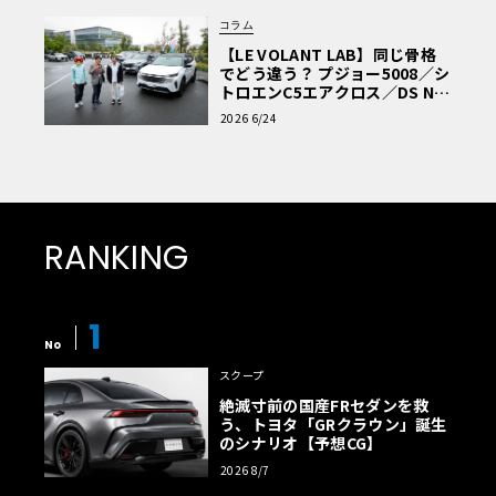
コラム
【LE VOLANT LAB】同じ骨格
でどう違う？ プジョー5008／シ
トロエンC5エアクロス／DS Nº4
読者一気乗りレポート
2026 6/24
RANKING
1
No
スクープ
絶滅寸前の国産FRセダンを救
う、トヨタ「GRクラウン」誕生
のシナリオ【予想CG】
2026 8/7