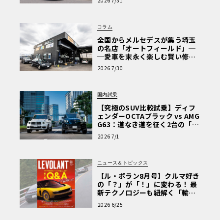
2026 7/31
Why? Hyundai?】〈PR〉
コラム
全国からメルセデスが集う埼玉
の名店「オートフィールド」─
─愛車を末永く楽しむ賢い修理
術と、プロがフックス製オイル
2026 7/30
を選ぶ理由〈PR〉
国内試乗
【究極のSUV比較試乗】ディフ
ェンダーOCTAブラック vs AMG
G63：道なき道を征く2台の「対
極的アプローチ」
2026 7/1
ニュース＆トピックス
【ル・ボラン8月号】クルマ好き
の「？」が「！」に変わる！ 最
新テクノロジーも紐解く「輸入
車Q&A」
2026 6/25