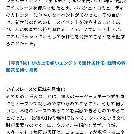
フェルディナンド’フェルディ’ポルシェ氏が2019年に伝説の
アイスレースを復活させたとき、ポルシェ・コミュニティ
のカレンダーに華やかなイベントが加わった。その目的
は、新世代のためのレースイベントを確立することであ
り、若い観客が伝統と関わることで、いかに生き生きと、
エネルギッシュに、そして多様性を発揮できるかを実証す
ることだった。
【写真7枚】氷の上を熱いエンジンで駆け抜ける､独特の雰
囲気を持つ祭典
アイスレースで伝統を具体化
そのために重要なことは、個人のモータースポーツ愛好家
にもオープンで親しみやすいものであること、そして何よ
りも、本物のレースであることを実感できるものであるこ
とだった。｢最後の1秒や勝利ではなく、クルマという文化
財が重要なのです。山、クルマ、技術的な美学、自然、
人々、そして集団の雰囲気、コミュニティが祝福するエネ