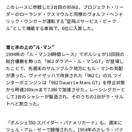
このレースに参戦した3台目の959は、プロジェクト・リー
ダーのローランド・クスマウルと同僚のヴォルフ・ヘンド
リック・ウンガーが運転する”空飛ぶサービス・ビーク
ル”として機能する車両で、6位に入賞した。
雪と氷の上の”ル･マン”
1994年の「ル・マン24時間レース」でポルシェが13回目の
総合優勝を飾った「962 ダウアー・ル・マンGT」が登場し
たことで、先週末のザルツブルク地方にもル・マンの気配
が漂った。ヴァイザッハで改良された「962 C」の3L ツイ
ンターボエンジンは「962 Dauer Le Mans GT」を停止状態
から時速200kmまで7.3秒で加速させた。レーシングカーと
して3台のシャシーが製造され、そのうちの2台がラ・サル
トへと旅立った。
「ポルシェ550 スパイダー・パナメリカーナ」も、週末に
ツェル・アム・ゼーで開催された。1954年のカレラ・パナ