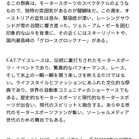
るこの祭典は、モータースポーツのスペクタクルのような
もので、独特の雰囲気があるのが醍醐味だ。この週末、オ
ーストリアの空気は澄み、緊張感が漂い、レーシングサウ
ンドが雪の谷間に響き渡った。ツェル・アム・ゼーを囲む
印象的な山々を背景に、その近くにはスキーリゾートや、
国内最高峰の「グロースグロックナー」がある。
F.A.T.アイスレースは、伝統に裏打ちされたモータースポー
ツ・イベントであり、驚異的なパフォーマンス、レース、
そして氷上の一瞬一瞬を競う楽しさを称えるだけではな
い。ライフスタイルとファッションにあふれた文化的な祭
典であり、世界の自動車コミュニティのショーケースでも
ある。歴史的なモータースポーツと現代的なモータースポ
ーツが出会い、現代のスピリットと融合する。あらゆる世
代のモータースポーツファンが集い、ソーシャルメディア
世代のための舞台でもある。