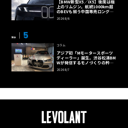
【BMW新型X5／iX5】後席は極
上のリムジン。航続1000km超
のBEVも揃う中国専売ロング仕
様の全貌
2026 8/6
5
No
コラム
アジア初「Mモータースポーツ
ディーラー」誕生。渋谷松濤BM
Wが発信するモノづくりの矜持
【木下隆之コラム】
2026 8/7