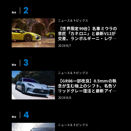
2
No
ニュース＆トピックス
【世界限定99台】名車ミウラの
意匠「カネロニ」と最新V12が
交差。ランボルギーニ・レヴエ
ルトに60周年記念車が登場
2026 8/7
3
No
ニュース＆トピックス
【GR86一部改良】0.5mmの執
念が生む極上のシフト。名色ソ
リッドグレー復活と最新アイサ
イトでFRの極みへ
2026 8/6
4
No
ニュース＆トピックス