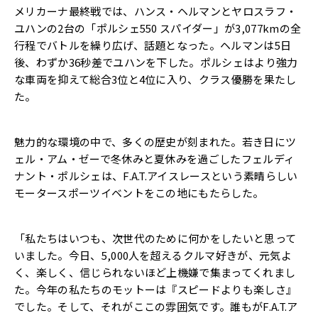
メリカーナ最終戦では、ハンス・ヘルマンとヤロスラフ・
ユハンの2台の「ポルシェ550 スパイダー」が3,077kmの全
行程でバトルを繰り広げ、話題となった。ヘルマンは5日
後、わずか36秒差でユハンを下した。ポルシェはより強力
な車両を抑えて総合3位と4位に入り、クラス優勝を果たし
た。
魅力的な環境の中で、多くの歴史が刻まれた。若き日にツ
ェル・アム・ゼーで冬休みと夏休みを過ごしたフェルディ
ナント・ポルシェは、F.A.T.アイスレースという素晴らしい
モータースポーツイベントをこの地にもたらした。
「私たちはいつも、次世代のために何かをしたいと思って
いました。今日、5,000人を超えるクルマ好きが、元気よ
く、楽しく、信じられないほど上機嫌で集まってくれまし
た。今年の私たちのモットーは『スピードよりも楽しさ』
でした。そして、それがここの雰囲気です。誰もがF.A.T.ア