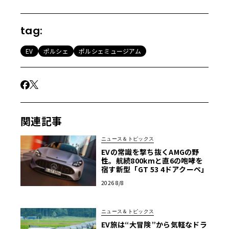
tag:
EV
ポルシェ
ポルシェミュージアム
関連記事
ニュース＆トピックス
EVの常識を撃ち抜くAMGの野
性。航続800kmと直6の咆哮を
宿す新型「GT 53 4ドアクーペ」
2026 8/8
ニュース＆トピックス
EV旅は“大冒険”から気軽なドラ