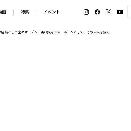
動画
特集
イベント
ィ
BMW
アルピナ
オリジナル動画
2026 サマータイヤ＆ホイール バイヤーズガイド
ル・ボラン カーズ・ミート2026横浜
店舗として堂々オープン！新CI採用ショールームとして、その未来を描く
2025-2026 冬 スタッドレス＆ウインタータイヤ バイヤ
SNOW EXPERIENCE in TOGAKUSHI SKI FIE
デス・ベンツ
ポルシェ
フォルクスワーゲン
ホイールカタログ2025-2026冬
EV:LIFE FUTAKO TAMAGAWA 2026
ーヌ
シトロエン
DSオートモビル
ホイールカタログ
EV:LIFE KOBE 2025
ー
ルノー
アバルト
タイヤ特集
ル・ボラン カーズ・ミート2025横浜
ァ・ロメオ
フェラーリ
フィアット
ルギーニ
マセラティ
アストン・マーティン
レー
ケータハム
ジャガー
ローバー
ロータス
マクラーレン
モーガン
ロールス・ロイス
キャデラック
シボレー
テスラ
ヒョンデ