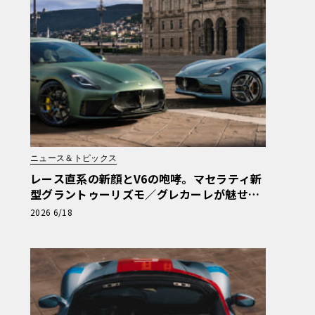
ニュース＆トピックス
レース直系の新顔とV6の咆哮。マセラティ新
型グラントゥーリズモ／グレカーレが魅せる
「気品と狂気」のイタリアンGT
2026 6/18