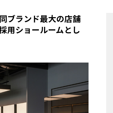
他
同ブランド最大の店舗
I採用ショールームとし
ス
トヨタ
日産
スバル
マツダ
ダイハツ
スズキ
他