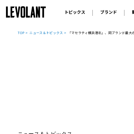
トピックス
ブランド
輸入車
アウデ
ニュース
TOP
ニュース＆トピックス
「マセラティ横浜港北」、同ブランド最大の
スクープ
メルセ
試乗
アルピ
コラム
プジョ
アルフ
ランボ
ベント
ランド
MINI
ボルボ
ジープ
ニュース＆トピックス