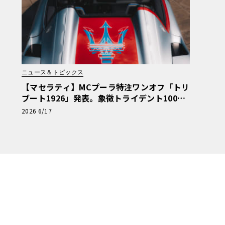
ニュース＆トピックス
【マセラティ】MCプーラ特注ワンオフ「トリ
ブート1926」発表。象徴トライデント100年
の歴史を紡ぐ記念碑
2026 6/17