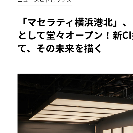
BYD
その
「マセラティ横浜港北」、
として堂々オープン！新C
国産車
レクサ
ホンダ
て、その未来を描く
三菱
光岡
その