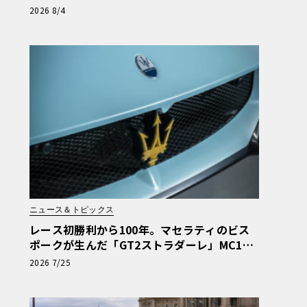
最新トロフェオ3台の官能評価《LE VOLANT
2026 8/4
LAB》
ニュース＆トピックス
レース初勝利から100年。マセラティのビス
ポークが生んだ「GT2ストラダーレ」MC12
オマージュ
2026 7/25