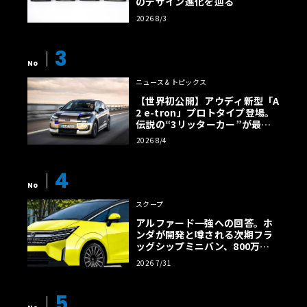
のデザイン進化を辿る
2026 8/3
3
No
ニュース＆トピックス
【世界初公開】アウディ新型「A
2 e-tron」プロトタイプ登場。
伝説の“3リッターカー”が最高
効率エントリーBEVとして復活
2026 8/4
【画像38枚】
4
No
スクープ
アルファード一強への回答。ホ
ンダが開発と噂される次期フラ
ッグシップミニバン、800万円
超の勝算【予想CG】
2026 7/31
5