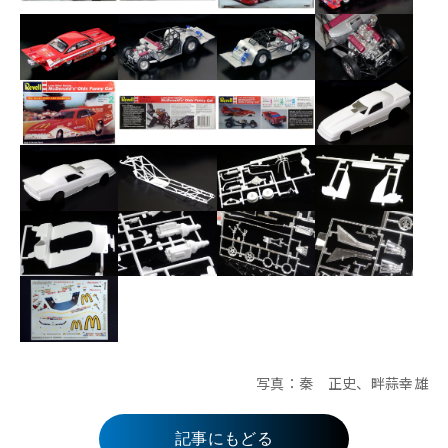
写真：秦 正史、畔蒜幸雄
記事にもどる