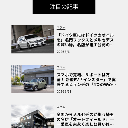
注目の記事
コラム
「ドイツ車にはドイツのオイル
を」名門フックスとメルセデス
の深い縁。名店が推す公認の安
心と、Cクラスで味わうシルキー
2026 8/6
な走り〈PR〉
コラム
スマホで完結、サポートは万
全！ 新型EV「インスター」で実
感するヒョンデの「4つの安心」
【第1回・ヒョンデ6つの疑問：
2026 7/31
Why? Hyundai?】〈PR〉
コラム
全国からメルセデスが集う埼玉
の名店「オートフィールド」─
─愛車を末永く楽しむ賢い修理