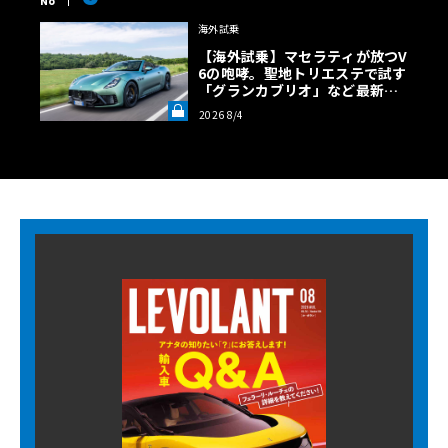
No
海外試乗
【海外試乗】マセラティが放つV
6の咆哮。聖地トリエステで試す
「グランカブリオ」など最新ト
ロフェオ3台の官能評価《LE VO
2026 8/4
LANT LAB》