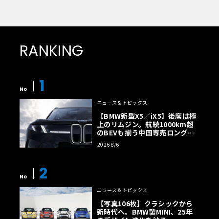
RANKING
1
No
ニュース＆トピックス
【BMW新型X5／iX5】後席は極
上のリムジン。航続1000km超
のBEVも揃う中国専売ロング仕
様の全貌
2026 8/6
2
No
ニュース＆トピックス
【写真106枚】クラシックから
新時代へ。BMW製MINI、25年