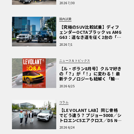
術と、プロがフックス製オイル
2026 7/30
を選ぶ理由〈PR〉
国内試乗
【究極のSUV比較試乗】ディフ
ェンダーOCTAブラック vs AMG
G63：道なき道を征く2台の「対
極的アプローチ」
2026 7/1
ニュース＆トピックス
【ル・ボラン8月号】クルマ好き
の「？」が「！」に変わる！ 最
新テクノロジーも紐解く「輸入
車Q&A」
2026 6/25
コラム
【LE VOLANT LAB】同じ骨格
でどう違う？ プジョー5008／シ
トロエンC5エアクロス／DS Nº4
読者一気乗りレポート
2026 6/24