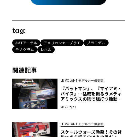
tag:
AMTアーテル
アメリカンカープラモ
プラモデル
モノグラム
レベル
関連記事
LE VOLANT モデルカー俱楽部
『バットマン』、『マイアミ・
バイス』…猛威を振るうメディ
アミックスの陰で脈打つ胎動！
【アメリカンカープラモ・クロ
2025 2/22
ニクル】第45回
LE VOLANT モデルカー俱楽部
スケールウォーズ勃発！その背
後で糸を握るのはあの男だっ