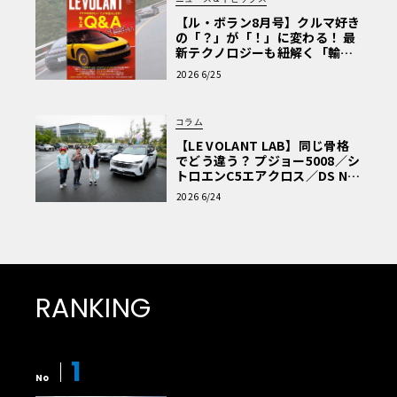
【ル・ボラン8月号】クルマ好き
の「？」が「！」に変わる！ 最
新テクノロジーも紐解く「輸入
車Q&A」
2026 6/25
コラム
【LE VOLANT LAB】同じ骨格
でどう違う？ プジョー5008／シ
トロエンC5エアクロス／DS Nº4
読者一気乗りレポート
2026 6/24
RANKING
1
No