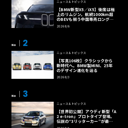
ニュース＆トピックス
【BMW新型X5／iX5】後席は極
上のリムジン。航続1000km超
のBEVも揃う中国専売ロング仕
様の全貌
2026 8/6
2
No
ニュース＆トピックス
【写真106枚】クラシックから
新時代へ。BMW製MINI、25年
のデザイン進化を辿る
2026 8/3
3
No
ニュース＆トピックス
【世界初公開】アウディ新型「A
2 e-tron」プロトタイプ登場。
伝説の“3リッターカー”が最高
効率エントリーBEVとして復活