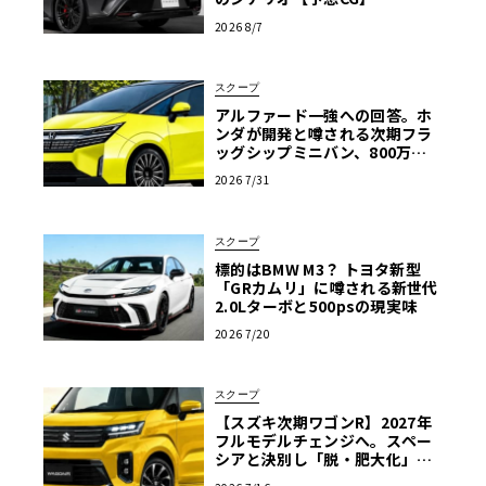
2026 8/7
スクープ
アルファード一強への回答。ホ
ンダが開発と噂される次期フラ
ッグシップミニバン、800万円
超の勝算【予想CG】
2026 7/31
スクープ
標的はBMW M3？ トヨタ新型
「GRカムリ」に噂される新世代
2.0Lターボと500psの現実味
2026 7/20
スクープ
【スズキ次期ワゴンR】2027年
フルモデルチェンジへ。スペー
シアと決別し「脱・肥大化」で
狙う名車復権