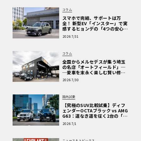
コラム
スマホで完結、サポートは万
全！ 新型EV「インスター」で実
感するヒョンデの「4つの安心」
【第1回・ヒョンデ6つの疑問：
2026 7/31
Why? Hyundai?】〈PR〉
コラム
全国からメルセデスが集う埼玉
の名店「オートフィールド」─
─愛車を末永く楽しむ賢い修理
術と、プロがフックス製オイル
2026 7/30
を選ぶ理由〈PR〉
国内試乗
【究極のSUV比較試乗】ディフ
ェンダーOCTAブラック vs AMG
G63：道なき道を征く2台の「対
極的アプローチ」
2026 7/1
ニュース＆トピックス