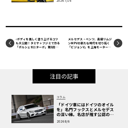
2026 7/16
ボディを美しく塗り上げるコツ
メルセデス・ベンツ、高級リムジ
も大公開！タミヤ＋フジミで作る
ンMPVの新たな時代を切り拓く
「ポルシェ911ターボ」第5回
「ビジョンV」を上海モーターシ
【LE VOLANT モデルカー俱楽
ョー2025で発表！
部】
注目の記事
コラム
「ドイツ車にはドイツのオイル
を」名門フックスとメルセデス
の深い縁。名店が推す公認の安
心と、Cクラスで味わうシルキー
2026 8/6
な走り〈PR〉