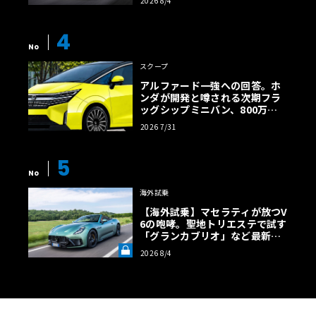
2026 8/4
【画像38枚】
4
No
スクープ
アルファード一強への回答。ホ
ンダが開発と噂される次期フラ
ッグシップミニバン、800万円
超の勝算【予想CG】
2026 7/31
5
No
海外試乗
【海外試乗】マセラティが放つV
6の咆哮。聖地トリエステで試す
「グランカブリオ」など最新ト
ロフェオ3台の官能評価《LE VO
2026 8/4
LANT LAB》