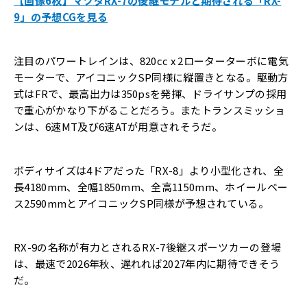
【画像6枚】マツダRX-7の後継モデルと期待される「RX-
9」の予想CGを見る
注目のパワートレインは、820cc x 2ローターターボに電気
モーターで、アイコニックSP同様に縦置きとなる。駆動方
式はFRで、最高出力は350psを発揮、ドライサンプの採用
で重心がかなり下がることだろう。またトランスミッショ
ンは、6速MT及び6速ATが用意されそうだ。
ボディサイズは4ドアだった「RX-8」より小型化され、全
長4180mm、全幅1850mm、全高1150mm、ホイールベー
ス2590mmとアイコニックSP同様が予想されている。
RX-9の名称が有力とされるRX-7後継スポーツカーの登場
は、最速で2026年秋、遅れれば2027年内に期待できそう
だ。