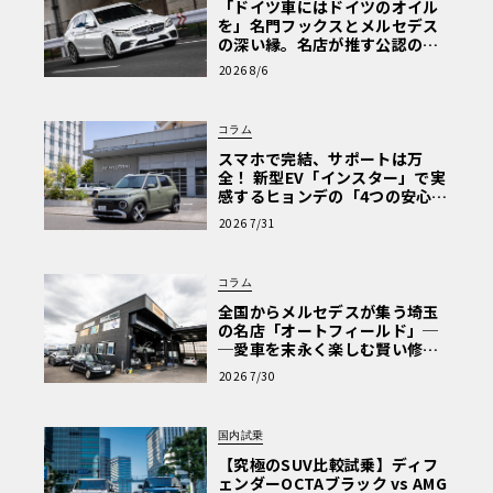
「ドイツ車にはドイツのオイル
を」名門フックスとメルセデス
の深い縁。名店が推す公認の安
心と、Cクラスで味わうシルキー
2026 8/6
な走り〈PR〉
コラム
スマホで完結、サポートは万
全！ 新型EV「インスター」で実
感するヒョンデの「4つの安心」
【第1回・ヒョンデ6つの疑問：
2026 7/31
Why? Hyundai?】〈PR〉
コラム
全国からメルセデスが集う埼玉
の名店「オートフィールド」─
─愛車を末永く楽しむ賢い修理
術と、プロがフックス製オイル
2026 7/30
を選ぶ理由〈PR〉
国内試乗
【究極のSUV比較試乗】ディフ
ェンダーOCTAブラック vs AMG