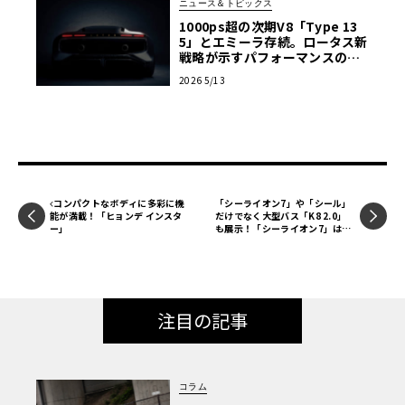
ニュース＆トピックス
1000ps超の次期V8「Type 13
5」とエミーラ存続。ロータス新
戦略が示すパフォーマンスの未
来
2026 5/13
コンパクトなボディに多彩に機
「シーライオン7」や「シール」
能が満載！「ヒョンデ インスタ
だけでなく大型バス「K8 2.0」
ー」
も展示！「シーライオン7」は試
乗可！BYDブース出展情報
【ル・ボラン カーズミート2025
横浜】
注目の記事
コラム