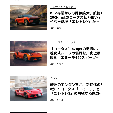
ニュース＆トピックス
BEV専業からの路線拡大。航続1
200km超のロータス初PHEVハ
イパーSUV「エレトレX」が欧
州上陸
2026 6/3
ニュース＆トピックス
【ロータス】420psの激情に、
着脱式ルーフの優雅を。史上最
軽量「エミーラ420スポーツ」
誕生
2026 5/27
イベント
最後のエンジン車か、新時代のE
Vか？ ロータス「エミーラ」と
「エレトレS」の対極なる魅力を
横浜で生確認！【ル・ボラン カ
2026 5/23
ーズミート2026横浜】