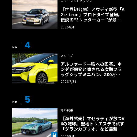
ニュース＆トピックス
【世界初公開】アウディ新型「A
2 e-tron」プロトタイプ登場。
伝説の“3リッターカー”が最高
効率エントリーBEVとして復活
2026 8/4
【画像38枚】
4
No
スクープ
アルファード一強への回答。ホ
ンダが開発と噂される次期フラ
ッグシップミニバン、800万円
超の勝算【予想CG】
2026 7/31
5
No
海外試乗
【海外試乗】マセラティが放つV
6の咆哮。聖地トリエステで試す
「グランカブリオ」など最新ト
ロフェオ3台の官能評価《LE VO
2026 8/4