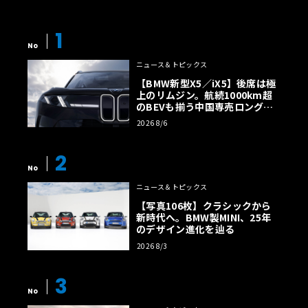
1
No
ニュース＆トピックス
【BMW新型X5／iX5】後席は極
上のリムジン。航続1000km超
のBEVも揃う中国専売ロング仕
様の全貌
2026 8/6
2
No
ニュース＆トピックス
【写真106枚】クラシックから
新時代へ。BMW製MINI、25年
のデザイン進化を辿る
2026 8/3
3
No