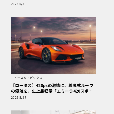
が欧州上陸
2026 6/3
ニュース＆トピックス
【ロータス】420psの激情に、着脱式ルーフ
の優雅を。史上最軽量「エミーラ420スポー
ツ」誕生
2026 5/27