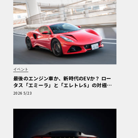
イベント
最後のエンジン車か、新時代のEVか？ ロー
タス「エミーラ」と「エレトレS」の対極な
る魅力を横浜で生確認！【ル・ボラン カーズ
2026 5/23
ミート2026横浜】