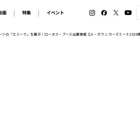
動画
特集
イベント
ィ
BMW
アルピナ
オリジナル動画
2026 サマータイヤ＆ホイール バイヤーズガイド
ル・ボラン カーズ・ミート2026横浜
ツの「エミーラ」を展示！ロータス・ブース出展情報【ル・ボラン カーズミート2025
2025-2026 冬 スタッドレス＆ウインタータイヤ バイヤ
SNOW EXPERIENCE in TOGAKUSHI SKI FIE
デス・ベンツ
ポルシェ
フォルクスワーゲン
ホイールカタログ2025-2026冬
EV:LIFE FUTAKO TAMAGAWA 2026
ーヌ
シトロエン
DSオートモビル
ホイールカタログ
EV:LIFE KOBE 2025
ー
ルノー
アバルト
タイヤ特集
ル・ボラン カーズ・ミート2025横浜
ァ・ロメオ
フェラーリ
フィアット
ルギーニ
マセラティ
アストン・マーティン
レー
ケータハム
ジャガー
ローバー
ロータス
マクラーレン
モーガン
ロールス・ロイス
キャデラック
シボレー
テスラ
ヒョンデ