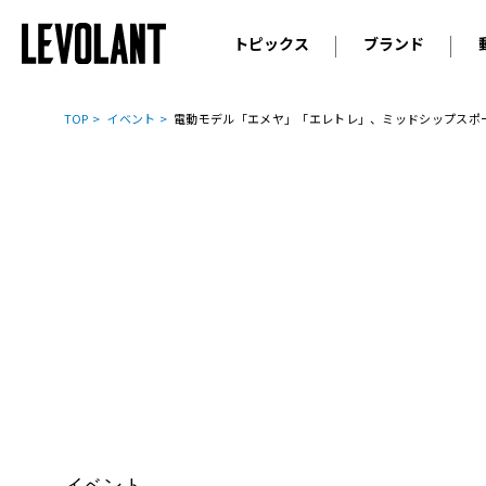
トピックス
ブランド
輸入車
アウデ
ニュース
TOP
イベント
電動モデル「エメヤ」「エレトレ」、ミッドシップスポー
スクープ
メルセ
試乗
アルピ
コラム
プジョ
アルフ
ランボ
ベント
ランド
MINI
ボルボ
ジープ
イベント