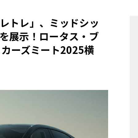
他
レトレ」、ミッドシッ
を展示！ロータス・ブ
ス
トヨタ
日産
スバル
マツダ
カーズミート2025横
ダイハツ
スズキ
他