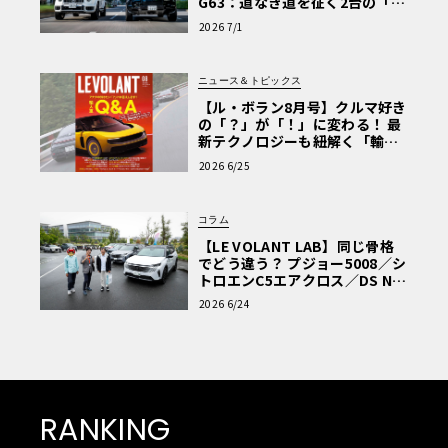
G63：道なき道を征く2台の「対
極的アプローチ」
2026 7/1
ニュース＆トピックス
【ル・ボラン8月号】クルマ好き
の「？」が「！」に変わる！ 最
新テクノロジーも紐解く「輸入
車Q&A」
2026 6/25
コラム
【LE VOLANT LAB】同じ骨格
でどう違う？ プジョー5008／シ
トロエンC5エアクロス／DS Nº4
読者一気乗りレポート
2026 6/24
RANKING