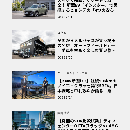
スマホで完結、サポートは万
全！ 新型EV「インスター」で実
感するヒョンデの「4つの安心」
【第1回・ヒョンデ6つの疑問：
2026 7/31
Why? Hyundai?】〈PR〉
コラム
全国からメルセデスが集う埼玉
の名店「オートフィールド」─
─愛車を末永く楽しむ賢い修理
術と、プロがフックス製オイル
2026 7/30
を選ぶ理由〈PR〉
ニュース＆トピックス
【BMW新型iX3】航続906kmの
ノイエ・クラッセ第1弾BEV。日
本戦略と中村敬斗が語る「駆け
ぬける歓び」
2026 7/24
国内試乗
【究極のSUV比較試乗】ディフ
ェンダーOCTAブラック vs AMG