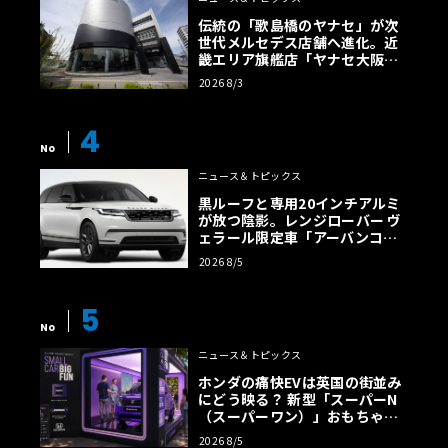
伝統の「歌島橋のヤナセ」が次
世代メルセデス店舗へ進化。近
畿エリア旗艦店「ヤナセ大阪支
店」がリニューアル
2026 8/3
4
No
ニュース＆トピックス
黒ルーフと専用20インチアルミ
が放つ陰影。レンジローバー ヴ
ェラール限定車「アーバンコン
トラスト・エディション」登場
2026 8/5
5
No
ニュース＆トピックス
ホンダの痛快EVは英国の街並み
にどう映る？ 新型「スーパーN
（スーパーワン）」おもちゃ箱
ツアーの全貌
2026 8/5