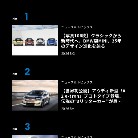
1
No
ニュース＆トピックス
【写真106枚】クラシックから
新時代へ。BMW製MINI、25年
のデザイン進化を辿る
2026 8/3
2
No
ニュース＆トピックス
【世界初公開】アウディ新型「A
2 e-tron」プロトタイプ登場。
伝説の“3リッターカー”が最高
効率エントリーBEVとして復活
2026 8/4
【画像38枚】
3
No
ニュース＆トピックス