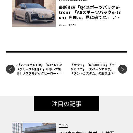
最新BEV「Q4スポーツバックe-
tron」「A6スポーツバックe-tr
on」を展示、見に来てね！ アウ
ディ・ブース出展情報【EV:LIFE
2025 11/23
KOBE 2025】
「ハコスカGT-R」「R32 GT-R
「サクラ」「N-BOX JOY」「デ
（グループA仕様）」もやって来
リカミニ」「スペーシアギア」
る！ノスタルジックヒーロー・ブ
「タントカスタム」の乗り比べ試
ース出展情報【ル・ボラン カー
乗ができます！K MAGAZINEブ
ズミート2025横浜】
ース出展情報【ル・ボラン カー
ズミート2025横浜】
注目の記事
コラム