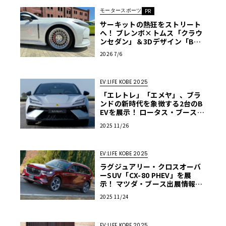
モータースポーツ
PR
サーキットの熱狂をストリート
へ！ ブレンボ×トムス「クラウ
ンセダン」＆3Dデザイン「BM
W M2」最新ブレーキの全貌
2026 7/6
EV:LIFE KOBE 2025
「エレトレ」「エメヤ」、ブラ
ンドの新時代を象徴する2台のB
EVを展示！ ロータス・ブース出
展情報【EV:LIFE KOBE 2025】
2025 11/26
EV:LIFE KOBE 2025
ラグジュアリー・クロスオーバ
ーSUV「CX-80 PHEV」を展
示！ マツダ・ブース出展情報
【EV:LIFE KOBE 2025】
2025 11/24
EV:LIFE KOBE 2025