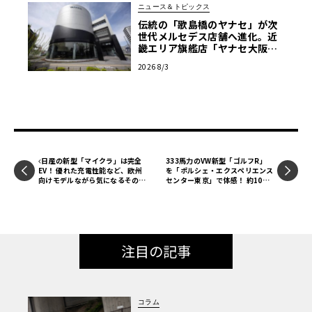
ニュース＆トピックス
伝統の「歌島橋のヤナセ」が次
世代メルセデス店舗へ進化。近
畿エリア旗艦店「ヤナセ大阪支
店」がリニューアル
2026 8/3
日産の新型「マイクラ」は完全
333馬力のVW新型「ゴルフR」
EV！ 優れた充電性能など、欧州
を「ポルシェ・エクスペリエンス
向けモデルながら気になるその内
センター東京」で体感！ 約100
容はいかに…？
組が参加した「スリリングR」と
は
注目の記事
コラム