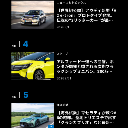
ニュース＆トピックス
【世界初公開】アウディ新型「A
2 e-tron」プロトタイプ登場。
伝説の“3リッターカー”が最高
効率エントリーBEVとして復活
2026 8/4
【画像38枚】
4
No
スクープ
アルファード一強への回答。ホ
ンダが開発と噂される次期フラ
ッグシップミニバン、800万円
超の勝算【予想CG】
2026 7/31
5
No
海外試乗
【海外試乗】マセラティが放つV
6の咆哮。聖地トリエステで試す
「グランカブリオ」など最新ト
ロフェオ3台の官能評価《LE VO