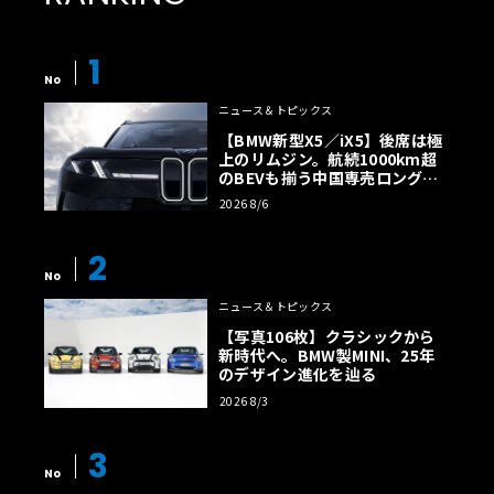
1
No
ニュース＆トピックス
【BMW新型X5／iX5】後席は極
上のリムジン。航続1000km超
のBEVも揃う中国専売ロング仕
様の全貌
2026 8/6
2
No
ニュース＆トピックス
【写真106枚】クラシックから
新時代へ。BMW製MINI、25年
のデザイン進化を辿る
2026 8/3
3
No