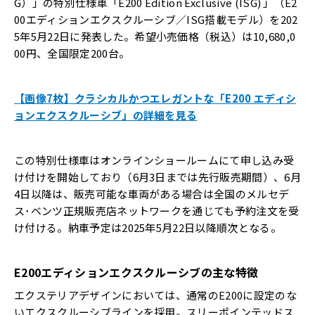
G）」の特別仕様車「E200 Edition Exclusive (ISG) 」（E2
00エディションエクスクルーシブ／ISG搭載モデル）を
202
5
年
5
月
2
2
日に発表した。希望小売価格（税込）は10,680,0
00円、全国限定200台。
【画像7枚】クラシカルかつエレガントな「E200 エディシ
ョンエクスクルーシブ」の詳細を見る
この特別仕様車はオンラインショールームにて申し込み受
け付けを開始しており（6月3日までは先行販売期間）、6月
4日以降は、販売可能な車両がある場合は全国のメルセデ
ス･ベンツ正規販売店ネットワークを通じても予約注文を受
け付ける。納車予定は2025年5月22日以降順次となる。
E200エディションエクスクルーシブの主な特徴
エクステリアデザインにおいては、通常のE200に設定のな
いエクスクルーシブラインを採用。スリーポインテッドス