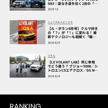
G63：道なき道を征く2台の「対
極的アプローチ」
2026 7/1
ニュース＆トピックス
【ル・ボラン8月号】クルマ好き
の「？」が「！」に変わる！ 最
新テクノロジーも紐解く「輸入
車Q&A」
2026 6/25
コラム
【LE VOLANT LAB】同じ骨格
でどう違う？ プジョー5008／シ
トロエンC5エアクロス／DS Nº4
読者一気乗りレポート
2026 6/24
RANKING