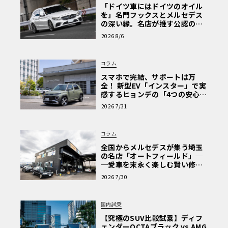
「ドイツ車にはドイツのオイル
を」名門フックスとメルセデス
の深い縁。名店が推す公認の安
心と、Cクラスで味わうシルキー
2026 8/6
な走り〈PR〉
コラム
スマホで完結、サポートは万
全！ 新型EV「インスター」で実
感するヒョンデの「4つの安心」
【第1回・ヒョンデ6つの疑問：
2026 7/31
Why? Hyundai?】〈PR〉
コラム
全国からメルセデスが集う埼玉
の名店「オートフィールド」─
─愛車を末永く楽しむ賢い修理
術と、プロがフックス製オイル
2026 7/30
を選ぶ理由〈PR〉
国内試乗
【究極のSUV比較試乗】ディフ
ェンダーOCTAブラック vs AMG