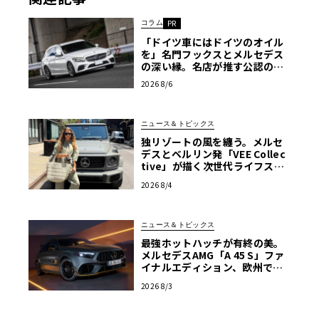
コラム
PR
「ドイツ車にはドイツのオイル
を」名門フックスとメルセデス
の深い縁。名店が推す公認の安
心と、Cクラスで味わうシルキー
2026 8/6
な走り〈PR〉
ニュース＆トピックス
独リゾートの風を纏う。メルセ
デスとベルリン発「VEE Collec
tive」が描く次世代ライフスタ
イル限定トートバッグ
2026 8/4
ニュース＆トピックス
最強ホットハッチが有終の美。
メルセデスAMG「A 45 S」ファ
イナルエディション、欧州で受
注開始
2026 8/3