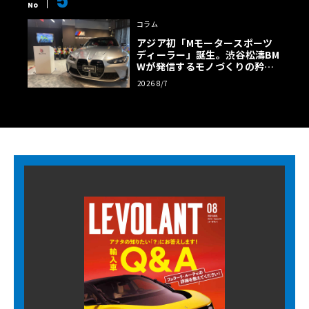
5
No
コラム
アジア初「Mモータースポーツ
ディーラー」誕生。渋谷松濤BM
Wが発信するモノづくりの矜持
【木下隆之コラム】
2026 8/7