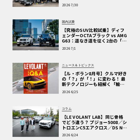
術と、プロがフックス製オイル
2026 7/30
を選ぶ理由〈PR〉
国内試乗
【究極のSUV比較試乗】ディフ
ェンダーOCTAブラック vs AMG
G63：道なき道を征く2台の「対
極的アプローチ」
2026 7/1
ニュース＆トピックス
【ル・ボラン8月号】クルマ好き
の「？」が「！」に変わる！ 最
新テクノロジーも紐解く「輸入
車Q&A」
2026 6/25
コラム
【LE VOLANT LAB】同じ骨格
でどう違う？ プジョー5008／シ
トロエンC5エアクロス／DS Nº4
読者一気乗りレポート
2026 6/24