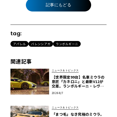
記事にもどる
tag:
アパレル
バレンシアガ
ランボルギーニ
関連記事
ニュース＆トピックス
【世界限定99台】名車ミウラの
意匠「カネロニ」と最新V12が
交差。ランボルギーニ・レヴエ
ルトに60周年記念車が登場
2026 8/7
ニュース＆トピックス
「まつ毛」なき究極のミウラ。