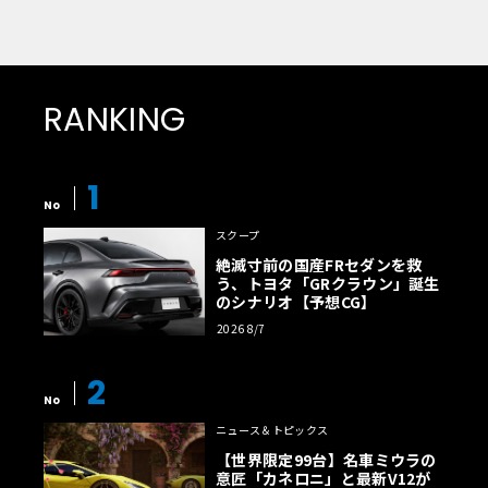
RANKING
1
No
スクープ
絶滅寸前の国産FRセダンを救
う、トヨタ「GRクラウン」誕生
のシナリオ【予想CG】
2026 8/7
2
No
ニュース＆トピックス
【世界限定99台】名車ミウラの
意匠「カネロニ」と最新V12が