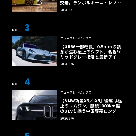
交差。ランボルギーニ・レヴエ
ルトに60周年記念車が登場
2026 8/7
3
No
ニュース＆トピックス
【GR86一部改良】0.5mmの執
念が生む極上のシフト。名色ソ
リッドグレー復活と最新アイサ
イトでFRの極みへ
2026 8/6
4
No
ニュース＆トピックス
【BMW新型X5／iX5】後席は極
上のリムジン。航続1000km超
のBEVも揃う中国専売ロング仕
様の全貌
2026 8/6