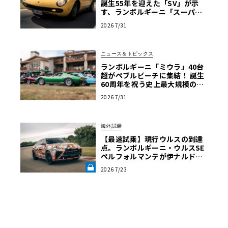
誕生55年を迎えた「SV」が示
す、ランボルギーニ「スーパ
ー・ヴェローチェ」の哲学
2026 7/31
ニュース＆トピックス
ランボルギーニ「ミウラ」40台
超がペブルビーチに集結！ 誕生
60周年を祝う史上最大規模の祭
典へ
2026 7/31
海外試乗
【最速試乗】現行ウルスの到達
点。ランボルギーニ・ウルスSE
ペルフォルマンテが伊ナルドで
解き放った“秘めた狂気”とは
2026 7/23
《LE VOLANT LAB》