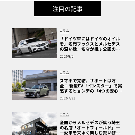
注目の記事
コラム
「ドイツ車にはドイツのオイル
を」名門フックスとメルセデス
の深い縁。名店が推す公認の安
心と、Cクラスで味わうシルキー
2026 8/6
な走り〈PR〉
コラム
スマホで完結、サポートは万
全！ 新型EV「インスター」で実
感するヒョンデの「4つの安心」
【第1回・ヒョンデ6つの疑問：
2026 7/31
Why? Hyundai?】〈PR〉
コラム
全国からメルセデスが集う埼玉
の名店「オートフィールド」─
─愛車を末永く楽しむ賢い修理