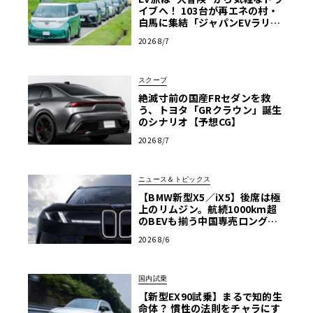
イブへ！ 103台が再エネの村・
白馬に集結「ジャパンEVラリー
2026」体験記
2026 8/7
スクープ
絶滅寸前の国産FRセダンを救
う、トヨタ「GRクラウン」誕生
のシナリオ【予想CG】
2026 8/7
ニュース＆トピックス
【BMW新型X5／iX5】後席は極
上のリムジン。航続1000km超
のBEVも揃う中国専売ロング仕
様の全貌
2026 8/6
国内試乗
【新型EX90試乗】まるで知的生
命体？ 慣性の法則をチャラにす