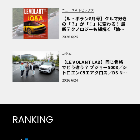
ニュース＆トピックス
【ル・ボラン8月号】クルマ好き
の「？」が「！」に変わる！ 最
新テクノロジーも紐解く「輸入
車Q&A」
2026 6/25
コラム
【LE VOLANT LAB】同じ骨格
でどう違う？ プジョー5008／シ
トロエンC5エアクロス／DS Nº4
読者一気乗りレポート
2026 6/24
RANKING