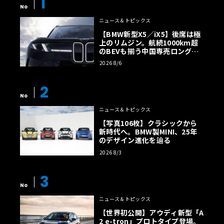
1
No
ニュース＆トピックス
【BMW新型X5／iX5】後席は極
上のリムジン。航続1000km超
のBEVも揃う中国専売ロング仕
様の全貌
2026 8/6
2
No
ニュース＆トピックス
【写真106枚】クラシックから
新時代へ。BMW製MINI、25年
のデザイン進化を辿る
2026 8/3
3
No
ニュース＆トピックス
【世界初公開】アウディ新型「A
2 e-tron」プロトタイプ登場。