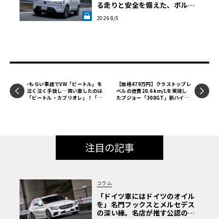
る走りと安全を備えた、ボルボ
新旗艦EVの結論《LE VOLANT L
2026 8/5
AB》
もらい事故でVW「ビートル」を
【価格479万円】クラストップレ
泣く泣く手放し…買い直したのは
ベルの燃費20.6 km/Lを実現し
「ビートル・カブリオレ」！「も
たプジョー「308GT」新ハイブ
し次やられても、直して乗り続け
リッドシステム搭載モデル登場！
ます」【愛車群像】
注目の記事
コラム
「ドイツ車にはドイツのオイル
を」名門フックスとメルセデス
の深い縁。名店が推す公認の安