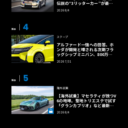
伝説の“3リッターカー”が最高
効率エントリーBEVとして復活
2026 8/4
【画像38枚】
4
No
スクープ
アルファード一強への回答。ホ
ンダが開発と噂される次期フラ
ッグシップミニバン、800万円
超の勝算【予想CG】
2026 7/31
5
No
海外試乗
【海外試乗】マセラティが放つV
6の咆哮。聖地トリエステで試す
「グランカブリオ」など最新ト
ロフェオ3台の官能評価《LE VO
2026 8/4
LANT LAB》