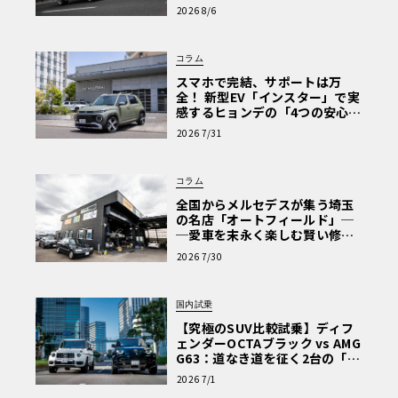
心と、Cクラスで味わうシルキー
2026 8/6
な走り〈PR〉
コラム
スマホで完結、サポートは万
全！ 新型EV「インスター」で実
感するヒョンデの「4つの安心」
【第1回・ヒョンデ6つの疑問：
2026 7/31
Why? Hyundai?】〈PR〉
コラム
全国からメルセデスが集う埼玉
の名店「オートフィールド」─
─愛車を末永く楽しむ賢い修理
術と、プロがフックス製オイル
2026 7/30
を選ぶ理由〈PR〉
国内試乗
【究極のSUV比較試乗】ディフ
ェンダーOCTAブラック vs AMG
G63：道なき道を征く2台の「対
極的アプローチ」
2026 7/1