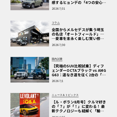
感するヒョンデの「4つの安心」
【第1回・ヒョンデ6つの疑問：
2026 7/31
Why? Hyundai?】〈PR〉
コラム
全国からメルセデスが集う埼玉
の名店「オートフィールド」─
─愛車を末永く楽しむ賢い修理
術と、プロがフックス製オイル
2026 7/30
を選ぶ理由〈PR〉
国内試乗
【究極のSUV比較試乗】ディフ
ェンダーOCTAブラック vs AMG
G63：道なき道を征く2台の「対
極的アプローチ」
2026 7/1
ニュース＆トピックス
【ル・ボラン8月号】クルマ好き
の「？」が「！」に変わる！ 最
新テクノロジーも紐解く「輸入
車Q&A」