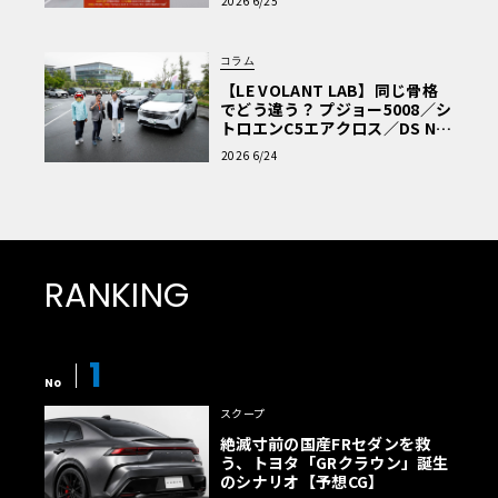
2026 6/25
コラム
【LE VOLANT LAB】同じ骨格
でどう違う？ プジョー5008／シ
トロエンC5エアクロス／DS Nº4
読者一気乗りレポート
2026 6/24
RANKING
1
No
スクープ
絶滅寸前の国産FRセダンを救
う、トヨタ「GRクラウン」誕生
のシナリオ【予想CG】