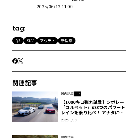
2025/06/12 11:00
tag:
Q3
SUV
アウディ
新型車
関連記事
国内試乗
PR
【1000キロ弾丸試乗】シボレー
「コルベット」の3つのパワート
レインを乗り比べ！ アナタにベ
ストなモデルは？
2025 5/30
国内試乗