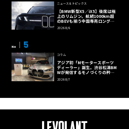
ニュース＆トピックス
【BMW新型X5／iX5】後席は極
上のリムジン。航続1000km超
のBEVも揃う中国専売ロング仕
様の全貌
2026 8/6
5
No
コラム
アジア初「Mモータースポーツ
ディーラー」誕生。渋谷松濤BM
Wが発信するモノづくりの矜持
【木下隆之コラム】
2026 8/7