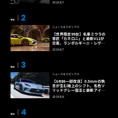
2026 8/7
2
No
ニュース＆トピックス
【世界限定99台】名車ミウラの
意匠「カネロニ」と最新V12が
交差。ランボルギーニ・レヴエ
ルトに60周年記念車が登場
2026 8/7
3
No
ニュース＆トピックス
【GR86一部改良】0.5mmの執
念が生む極上のシフト。名色ソ
リッドグレー復活と最新アイサ
イトでFRの極みへ
2026 8/6
4
No