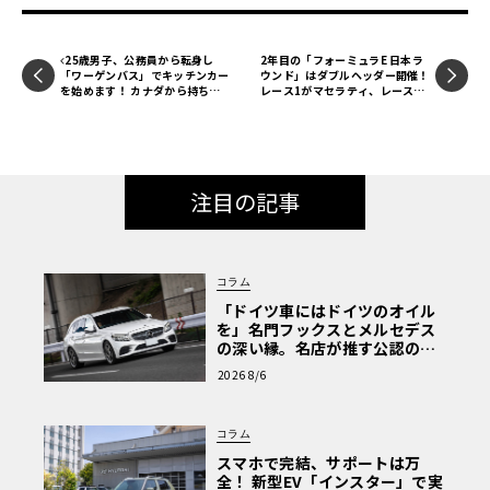
25歳男子、公務員から転身し
2年目の「フォーミュラE 日本ラ
「ワーゲンバス」でキッチンカー
ウンド」はダブルヘッダー開催！
を始めます！ カナダから持ち帰
レース1がマセラティ、レース2
ってピカピカにレストア【愛車群
は日産が悲願の凱旋優勝を果た
像】
す！
注目の記事
コラム
「ドイツ車にはドイツのオイル
を」名門フックスとメルセデス
の深い縁。名店が推す公認の安
心と、Cクラスで味わうシルキー
2026 8/6
な走り〈PR〉
コラム
スマホで完結、サポートは万
全！ 新型EV「インスター」で実