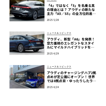
「4」ではなく「5」を名乗る真
の理由とは？ アウディの新たな
主力「A5／S5」の全方位的進化
ぶりを探る
2025 5/28
ニュース＆トピックス
アウディ、新型「A6」を発表！
空力重視のエレガントなスタイ
ルにマイルドハイブリッドを搭
載したビジネスセダン
2025 4/29
ニュース＆トピックス
アウディのチャージングハブ2拠
点めが芝公園にオープン！ 世界
では8拠点目・ゆったりしたラウ
ンジを併設する2階建て施設
2025 4/24