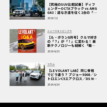
【究極のSUV比較試乗】ディフ
ェンダーOCTAブラック vs AMG
G63：道なき道を征く2台の「対
極的アプローチ」
2026 7/1
ニュース＆トピックス
【ル・ボラン8月号】クルマ好き
の「？」が「！」に変わる！ 最
新テクノロジーも紐解く「輸入
車Q&A」
2026 6/25
コラム
【LE VOLANT LAB】同じ骨格
でどう違う？ プジョー5008／シ
トロエンC5エアクロス／DS Nº4
読者一気乗りレポート
2026 6/24