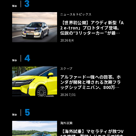
3
No
ニュース＆トピックス
【世界初公開】アウディ新型「A
2 e-tron」プロトタイプ登場。
伝説の“3リッターカー”が最高
効率エントリーBEVとして復活
2026 8/4
【画像38枚】
4
No
スクープ
アルファード一強への回答。ホ
ンダが開発と噂される次期フラ
ッグシップミニバン、800万円
超の勝算【予想CG】
2026 7/31
5
No
海外試乗
【海外試乗】マセラティが放つV