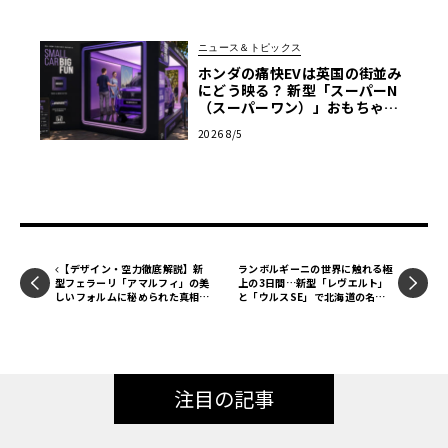
ニュース＆トピックス
ホンダの痛快EVは英国の街並み
にどう映る？ 新型「スーパーN
（スーパーワン）」おもちゃ箱
ツアーの全貌
2026 8/5
【デザイン・空力徹底解説】新
ランボルギーニの世界に触れる極
型フェラーリ「アマルフィ」の美
上の3日間…新型「レヴエルト」
しいフォルムに秘められた真相、
と「ウルスSE」で北海道の名道
「ローマ」からの進化とは？
を走る「GIROジャパン2025」
に参加
注目の記事