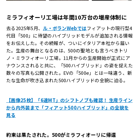
ミラフィオーリ工場は年間10万台の増産体制に
去る2025年5月、
ル・ボランWebでは
フィアットの現行型4
代目「500」に待望のハイブリッドモデルが追加される情報
をお伝えした。その続報が、ついにイタリア本社から届い
た。生産の舞台となるのは、500の聖地とも言うべきトリ
ノ・ミラフィオーリ工場。11月からの生産開始が正式にア
ナウンスされると共に、「500ハイブリッド」の姿を捉えた
数々の写真も公開された。EVの「500e」とは一味違う、新
たな生命が吹き込まれた500ハイブリッドの全貌に迫る。
【画像25枚】「6速MT」のシフトノブも確認！ 生産ライン
から内外装まで「フィアット500ハイブリッド」の全貌を
見る
約束は果たされた。500がミラフィオーリに帰還