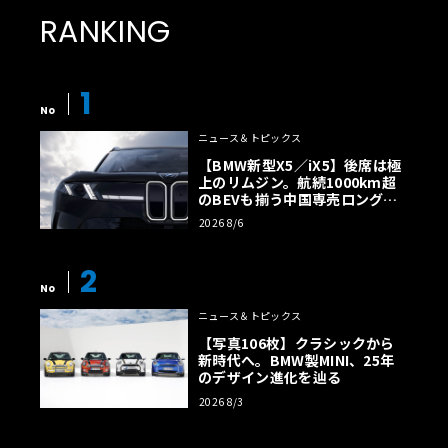
RANKING
1
No
ニュース＆トピックス
【BMW新型X5／iX5】後席は極
上のリムジン。航続1000km超
のBEVも揃う中国専売ロング仕
様の全貌
2026 8/6
2
No
ニュース＆トピックス
【写真106枚】クラシックから
新時代へ。BMW製MINI、25年
のデザイン進化を辿る
2026 8/3