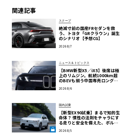
関連記事
スクープ
絶滅寸前の国産FRセダンを救
う、トヨタ「GRクラウン」誕生
のシナリオ【予想CG】
2026 8/7
ニュース＆トピックス
【BMW新型X5／iX5】後席は極
上のリムジン。航続1000km超
のBEVも揃う中国専売ロング仕
様の全貌
2026 8/6
国内試乗
【新型EX90試乗】まるで知的生
命体？ 慣性の法則をチャラにす
る走りと安全を備えた、ボルボ
新旗艦EVの結論《LE VOLANT L
2026 8/5
AB》