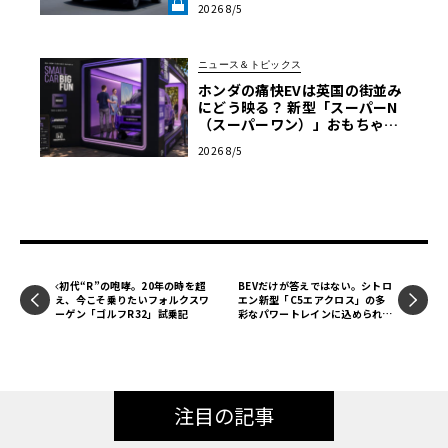
2026 8/5
ンカードン・サウンドシステム（メーカー装着オプショ
AB》
ン）
ニュース＆トピックス
ホンダの痛快EVは英国の街並み
希望小売価格（税込）は、スポーツ・ブラックセレクショ
にどう映る？ 新型「スーパーN
（スーパーワン）」おもちゃ箱
ンが4,158,000円、スポーツEXブラックセレクションが4,3
ツアーの全貌
01,000円。
2026 8/5
【問い合わせ】スバルお客様センター「SUBARU コール」
0120-052215 または最寄りの販売会社まで
スバル・フォレスター公式サイト
初代“R”の咆哮。20年の時を超
BEVだけが答えではない。シトロ
え、今こそ乗りたいフォルクスワ
エン新型「C5エアクロス」の多
ーゲン「ゴルフR32」試乗記
彩なパワートレインに込められた
【画像4枚】フォレスターの魅力をより高めた特別仕様車の
フランス的合理主義
詳細を見る！
注目の記事