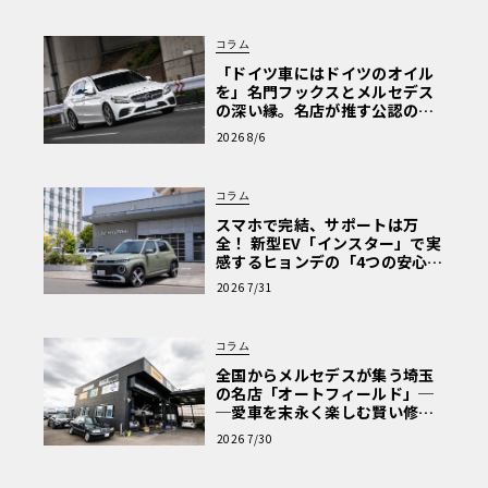
コラム
「ドイツ車にはドイツのオイル
を」名門フックスとメルセデス
の深い縁。名店が推す公認の安
心と、Cクラスで味わうシルキー
2026 8/6
な走り〈PR〉
コラム
スマホで完結、サポートは万
全！ 新型EV「インスター」で実
感するヒョンデの「4つの安心」
【第1回・ヒョンデ6つの疑問：
2026 7/31
Why? Hyundai?】〈PR〉
コラム
全国からメルセデスが集う埼玉
の名店「オートフィールド」─
─愛車を末永く楽しむ賢い修理
術と、プロがフックス製オイル
2026 7/30
を選ぶ理由〈PR〉