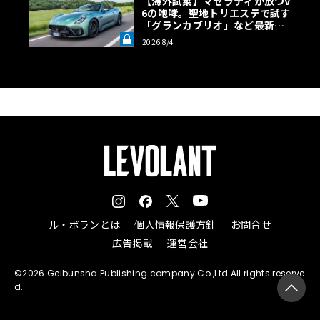
【海外試乗】マセラティが放つV
6の咆哮。聖地トリエステで試す
「グランカブリオ」など最新ト
ロフェオ3台の官能評価《LE VO
2026 8/4
LANT LAB》
ル・ボランとは
個人情報保護方針
お問合せ
広告掲載
運営会社
©2026 Geibunsha Publishing company Co.,Ltd All rights reserve
d.