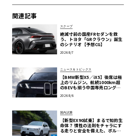
（スポーツEX）」をベースに、内外装をブラックやダーク
グレーのダークトーンでコーディネート。また、金属調の
関連記事
インパネ加飾パネルや、ドアトリムの表皮にブランノーブ
を採用することで、スポーティさと上質さを演出した仕様
スクープ
としたものだ。ボディカラーは、ブリリアントブロンズ・
絶滅寸前の国産FRセダンを救
メタリックを含む5色が設定されている。
う、トヨタ「GRクラウン」誕生
のシナリオ【予想CG】
2026 8/7
充実度満点の特別装備の数々
ブラックセレクションの特別装備は以下の通り。
ニュース＆トピックス
18インチアルミホイール（ダークメタリック塗装）／ダー
【BMW新型X5／iX5】後席は極
上のリムジン。航続1000km超
クグレー塗装加飾付フロント&リヤバンパーガード＆サイ
のBEVも揃う中国専売ロング仕
ドクラッディング／シンメトリカルAWD Dピラーカバーオ
様の全貌
2026 8/6
ーナメント（ダークグレー）／ピアノブラック加飾付本革
巻ステアリングホイール（ブラウンステッチ、高触感革）
／ピアノブラック加飾付本革巻シフトレバー／インパネト
国内試乗
リム ブラック（ブラウンステッチ）／インパネ加飾パネル
【新型EX90試乗】まるで知的生
命体？ 慣性の法則をチャラにす
金属調／ドアトリム（アッパー/ミッド）表皮巻/ブランノ
る走りと安全を備えた、ボルボ
ーブ［ブラック/ブラック（ブラウンステッチ）］／ハーマ
新旗艦EVの結論《LE VOLANT L