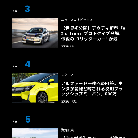
3
No
ニュース＆トピックス
【世界初公開】アウディ新型「A
2 e-tron」プロトタイプ登場。
伝説の“3リッターカー”が最高
効率エントリーBEVとして復活
2026 8/4
【画像38枚】
4
No
スクープ
アルファード一強への回答。ホ
ンダが開発と噂される次期フラ
ッグシップミニバン、800万円
超の勝算【予想CG】
2026 7/31
5
No
海外試乗