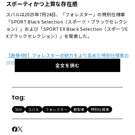
スポーティかつ上質な存在感
スバルは2025年7月24日、「フォレスター」の特別仕様車
「SPORT Black Selection（スポーツ・ブラックセレクシ
ョン）」および「SPORT EX Black Selection（スポーツE
Xブラックセレクション）」を発表した。
【画像4枚】フォレスターの魅力をより高めた特別仕様車の
詳細を見る！
全文を読む
2025年4月に発表されたばかりの現行フォレスターは、
「安心感を提供する先進安全装備、走る愉しさを感じさせ
る優れた運動性能、とことん使えるユーティリティなどを
tag:
備えた正統派SUV」だ。
SUV
スバル
フォレスター
新型車
特別仕様車
今回追加されたブラックセレクションは、1.8L直噴ターボ
エンジン搭載「SPORT（スポーツ）」および「SPORT EX