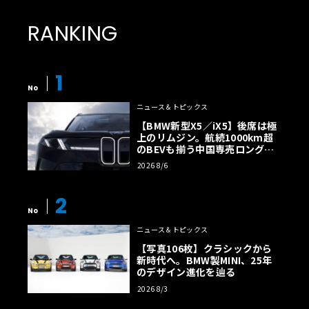
RANKING
1
No
ニュース＆トピックス
【BMW新型X5／iX5】後席は極
上のリムジン。航続1000km超
のBEVも揃う中国専売ロング仕
様の全貌
2026 8/6
2
No
ニュース＆トピックス
【写真106枚】クラシックから
新時代へ。BMW製MINI、25年
のデザイン進化を辿る
2026 8/3