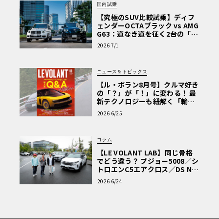
国内試乗
【究極のSUV比較試乗】ディフ
ェンダーOCTAブラック vs AMG
G63：道なき道を征く2台の「対
極的アプローチ」
2026 7/1
ニュース＆トピックス
【ル・ボラン8月号】クルマ好き
の「？」が「！」に変わる！ 最
新テクノロジーも紐解く「輸入
車Q&A」
2026 6/25
コラム
【LE VOLANT LAB】同じ骨格
でどう違う？ プジョー5008／シ
トロエンC5エアクロス／DS Nº4
読者一気乗りレポート
2026 6/24