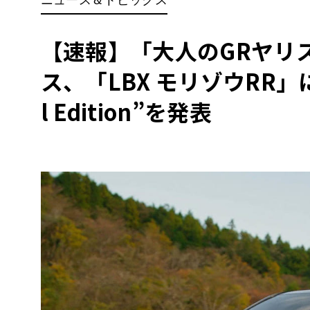
BYD
その
【速報】「大人のGRヤリ
ス、「LBX モリゾウRR」に1
国産車
レクサ
ホンダ
l Edition”を発表
三菱
光岡
その