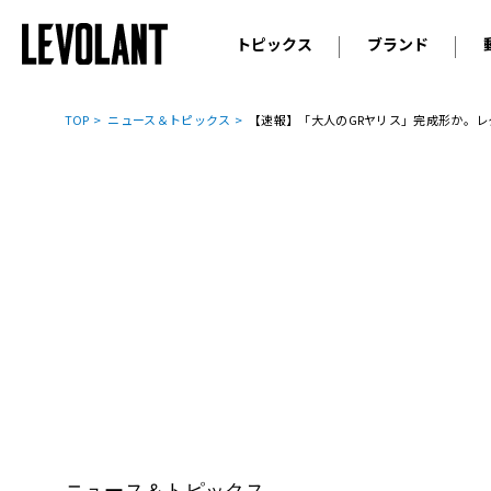
トピックス
ブランド
輸入車
アウデ
ニュース
TOP
ニュース＆トピックス
【速報】「大人のGRヤリス」完成形か。レクサス、「
スクープ
メルセ
試乗
アルピ
コラム
プジョ
アルフ
ランボ
ベント
ランド
MINI
ボルボ
ジープ
ニュース＆トピックス