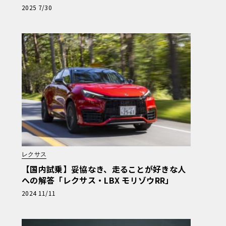
ポーツ顔”採用か。予想価格175万円〜
2025 7/30
レクサス
【国内試乗】妥協なき、走ることが好きな人
への解答「レクサス・LBX モリゾウRR」
2024 11/11