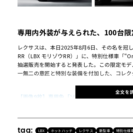
専用内外装が与えられた、100台
レクサスは、本日2025年8月6日、その名を冠し
RR（LBX モリゾウRR）」に、特別仕様車「“Orig
抽選販売を開始すると発表した。この限定モデ
一無二の意匠と特別な装備を付加した、コレク
全文を
【画像9枚】専用色「ソニッククロム＆ブラック」の輝
Edition”」の内外装を見る
モリゾウ氏が求めた「上質と過激の両立」
tag:
LBX
ホットハッチ
レクサス
新型車
特別仕様