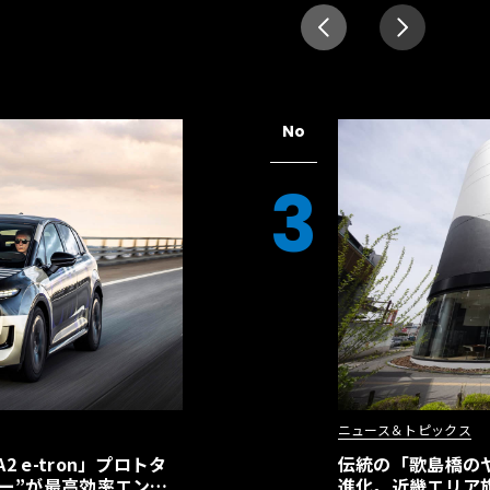
No
3
ニュース＆トピックス
 e-tron」プロトタ
伝統の「歌島橋の
ー”が最高効率エント
進化。近畿エリア