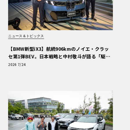
ニュース＆トピックス
【BMW新型iX3】航続906kmのノイエ・クラッ
セ第1弾BEV。日本戦略と中村敬斗が語る「駆け
ぬける歓び」
2026 7/24