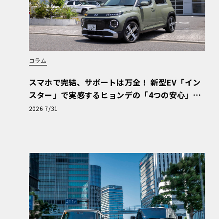
コラム
スマホで完結、サポートは万全！ 新型EV「イン
スター」で実感するヒョンデの「4つの安心」
【第1回・ヒョンデ6つの疑問：Why? Hyunda
2026 7/31
i?】〈PR〉