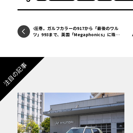
ベースモデルであるLBX モリゾウRRは、「
コンセプトに開発された、まさに“妥協なき”
ライバーの豊田章男氏（モリゾウ）とレーシン
圧巻。ガルフカラーの917から「最後のワル
ツ」993まで、英国「Megaphonics」に珠玉
く参画したことで、一部では「レクサス版GR
のポルシェが集結
その心臓部には、GRヤリスにも採用される1.6L
注目の記事
が搭載され、最高出力304ps/6500rpm、最大トル
ンスミッションは、Direct Shift-8ATと
種類を用意。特にMTモデルは、当初の想定を
のクルマのドライバーズカーとしての魅力を雄