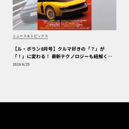
フィールとは一線を画す、驚くほどしなや
、469箇所のスポット溶接追加と、構造用
な補強が施された。さらにバルクヘッド周り
剛性向上に加え、リア・パフォーマンスダ
ニュース＆トピックス
とレクサスならではの上質な乗り味を両立
【ル・ボラン8月号】クルマ好きの「？」が
レーキシステムは、強力な制動力に加え、
「！」に変わる！ 最新テクノロジーも紐解く
え、ドライバーの意のままの走りを支え
「輸入車Q&A」
2026 6/25
の価値と入手方法
ginal Edition”」は、この高性能モデル
与えている。エクステリアカラーには、通
」の特別配色が採用され、精悍な印象を際