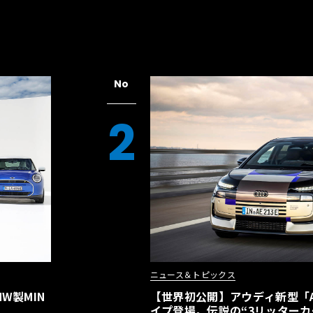
統一され、唯一無二の空間を演出。そし
トベルトが特別仕様となるほか、「“Ori
装着され、所有する喜びを一層高める。
No
2
ニュース＆トピックス
W製MIN
【世界初公開】アウディ新型「A2
イプ登場。伝説の“3リッターカ