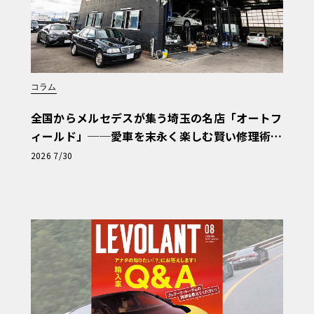
コラム
全国からメルセデスが集う埼玉の名店「オートフ
ィールド」──愛車を末永く楽しむ賢い修理術
と、プロがフックス製オイルを選ぶ理由〈PR〉
2026 7/30