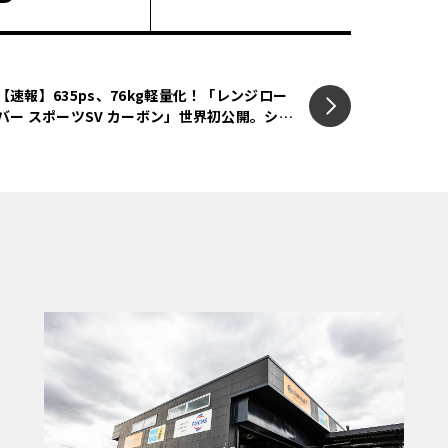
走ることを楽しみ続けたい大人へ贈る一台」を
プレミアムホットハッチである。マスタード
グドライバーの佐々木雅弘選手が開発に深
【速報】635ps、76kg軽量化！「レンジロー
バー スポーツSV カーボン」世界初公開。シリ
ヤリス」とも評されるモデルだ。
ーズを完成させる“第3のSV”登場
直列3気筒ターボエンジン（G16E-GTS）
ク400Nm/3250-6500rpmを誇る。トラ
、スポーツドライビングを深く味わえる6速MTの2
上回る受注を集めているという事実が、こ
弁に物語っている。