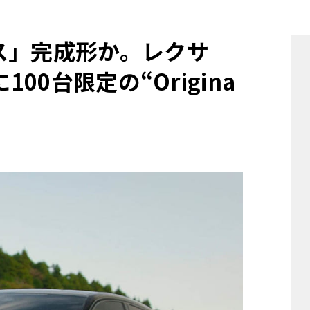
他
ス」完成形か。レクサ
00台限定の“Origina
ス
トヨタ
日産
スバル
マツダ
ダイハツ
スズキ
他