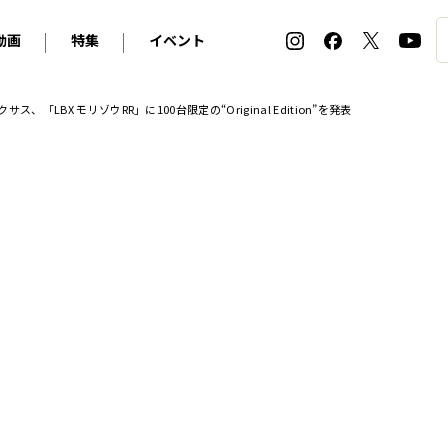
動画
特集
イベント
ィ
BMW
アルピナ
オリジナル動画
2026 サマータイヤ＆ホイール バイヤーズガイド
ル・ボラン カーズ・ミート2026横浜
LBX モリゾウRR」に100台限定の“Original Edition”を発表
2025-2026 冬 スタッドレス＆ウインタータイヤ バイヤ
SNOW EXPERIENCE in TOGAKUSHI SKI FIE
デス・ベンツ
ポルシェ
フォルクスワーゲン
ホイールカタログ2025-2026冬
EV:LIFE FUTAKO TAMAGAWA 2026
ーヌ
シトロエン
DSオートモビル
ホイールカタログ
EV:LIFE KOBE 2025
ー
ルノー
アバルト
タイヤ特集
ル・ボラン カーズ・ミート2025横浜
ァ・ロメオ
フェラーリ
フィアット
ルギーニ
マセラティ
アストン・マーティン
レー
ケータハム
ジャガー
ローバー
ロータス
マクラーレン
モーガン
ロールス・ロイス
キャデラック
シボレー
テスラ
ヒョンデ