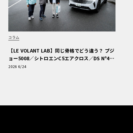
コラム
【LE VOLANT LAB】同じ骨格でどう違う？ プジ
ョー5008／シトロエンC5エアクロス／DS Nº4
読者一気乗りレポート
2026 6/24