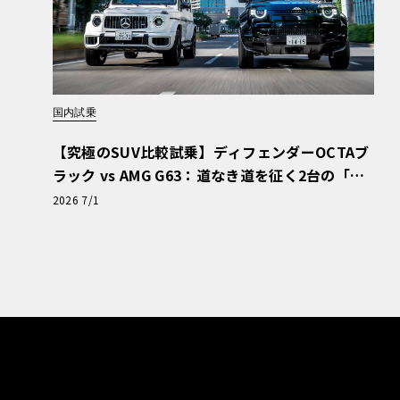
走りの質感を決定づける足周りは、硬質な操作
かな動きを実現。モノコックは標準仕様に対し
接着剤の塗布面積12.8m延長といった徹底的
やラジエターサポート部、床下、リア開口部の
国内試乗
ンパーによるねじれ減衰が、スポーティな性能
【究極のSUV比較試乗】ディフェンダーOCTAブ
させている。ソリッドなペダルタッチを持つブ
ラック vs AMG G63：道なき道を征く2台の「対
荷重や姿勢のコントロールもしやすい特性を備
極的アプローチ」
2026 7/1
る。
一般抽選枠はわずか30台。価格730万円
今回発表された特別仕様車「LBX モリゾウRR“Ori
に、さらなる個性を加える独自の意匠と装備を
常モデルにはない「ソニッククロム＆ブラック