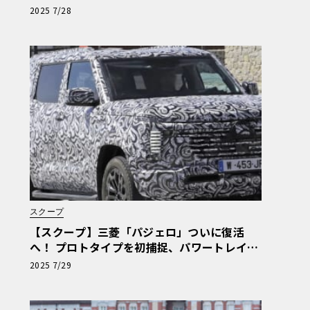
2025 7/28
スクープ
【スクープ】三菱「パジェロ」ついに復活
へ！ プロトタイプを初捕捉、パワートレイン
は強力PHEVが有力か
2025 7/29