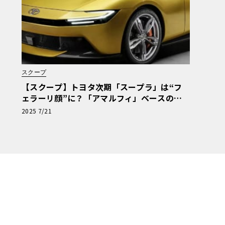
スクープ
【スクープ】トヨタ次期「スープラ」は“フ
ェラーリ顔”に？「アマルフィ」ベースの予
想CGに見る現実味と、新開発エンジンへの期
2025 7/21
待