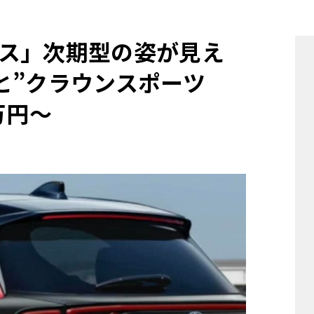
他
ス」次期型の姿が見え
と”クラウンスポーツ
ス
トヨタ
日産
スバル
マツダ
万円〜
ダイハツ
スズキ
他