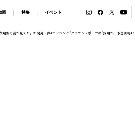
動画
特集
イベント
ィ
BMW
アルピナ
オリジナル動画
2026 サマータイヤ＆ホイール バイヤーズガイド
ル・ボラン カーズ・ミート2026横浜
次期型の姿が見えた。新開発・直4エンジンと”クラウンスポーツ顔”採用か。予想価格17
2025-2026 冬 スタッドレス＆ウインタータイヤ バイヤ
SNOW EXPERIENCE in TOGAKUSHI SKI FIE
デス・ベンツ
ポルシェ
フォルクスワーゲン
ホイールカタログ2025-2026冬
EV:LIFE FUTAKO TAMAGAWA 2026
ーヌ
シトロエン
DSオートモビル
ホイールカタログ
EV:LIFE KOBE 2025
ー
ルノー
アバルト
タイヤ特集
ル・ボラン カーズ・ミート2025横浜
ァ・ロメオ
フェラーリ
フィアット
ルギーニ
マセラティ
アストン・マーティン
レー
ケータハム
ジャガー
ローバー
ロータス
マクラーレン
モーガン
ロールス・ロイス
キャデラック
シボレー
テスラ
ヒョンデ