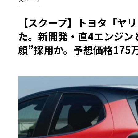
BYD
その
【スクープ】トヨタ「ヤリ
た。新開発・直4エンジン
国産車
レクサ
ホンダ
顔”採用か。予想価格175
三菱
光岡
その