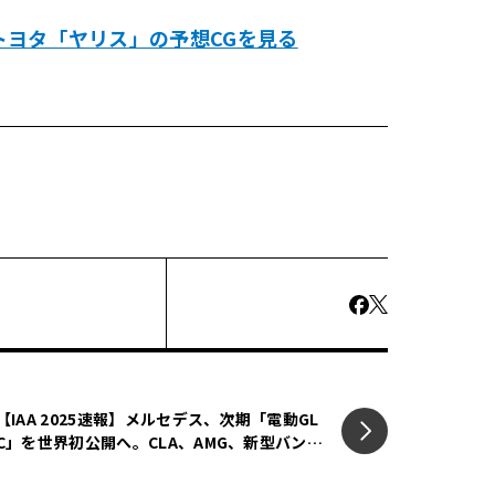
トヨタ「ヤリス」の予想CGを見る
【IAA 2025速報】メルセデス、次期「電動GL
C」を世界初公開へ。CLA、AMG、新型バンま
で「全方位」で示す電動戦略