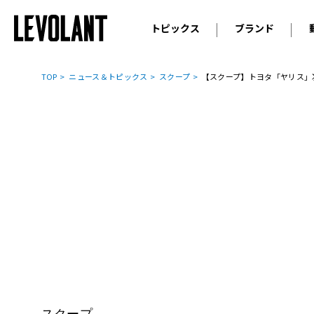
トピックス
ブランド
輸入車
アウデ
ニュース
TOP
ニュース＆トピックス
スクープ
【スクープ】トヨタ「ヤリス」
スクープ
メルセ
試乗
アルピ
コラム
プジョ
アルフ
ランボ
ベント
ランド
MINI
ボルボ
ジープ
スクープ