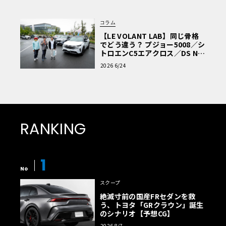
コラム
【LE VOLANT LAB】同じ骨格
でどう違う？ プジョー5008／シ
トロエンC5エアクロス／DS Nº4
読者一気乗りレポート
2026 6/24
RANKING
1
No
スクープ
絶滅寸前の国産FRセダンを救
う、トヨタ「GRクラウン」誕生
のシナリオ【予想CG】
2026 8/7