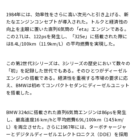
1984年には、効率性をさらに高い次元へと引き上げる、新
たなエンジンコンセプトが導入された。トルクと経済性の
向上を主眼に置いた直列6気筒の「eta」エンジンである。
この2.7Lは、122psを発生し、「325e」に搭載された際に
は8.4L/100km（11.9km/L）の平均燃費を実現した。
この第2世代3シリーズは、3シリーズの歴史において数々の
「初」を記録した世代でもある。そのひとつがディーゼル
エンジンの搭載である。経済性を重視する市場の要求に応
え、BMWは初めてコンパクトセダンにディーゼルユニット
を搭載した。
BMW 324dに搭載された直列6気筒エンジンは86psを発生
し、最高速度16 km/hと平均燃費6.9L/100km（14.5km/
L）を両立させた。さらに1987年には、ターボチャージャ
ーとデジタルディーゼルエレクトロニクス（DDE）を採用