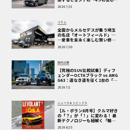
【第1回・ヒョンデ6つの疑問：
2026 7/31
Why? Hyundai?】〈PR〉
コラム
全国からメルセデスが集う埼玉
の名店「オートフィールド」─
─愛車を末永く楽しむ賢い修理
術と、プロがフックス製オイル
2026 7/30
を選ぶ理由〈PR〉
国内試乗
【究極のSUV比較試乗】ディフ
ェンダーOCTAブラック vs AMG
G63：道なき道を征く2台の「対
極的アプローチ」
2026 7/1
ニュース＆トピックス
【ル・ボラン8月号】クルマ好き
の「？」が「！」に変わる！ 最
新テクノロジーも紐解く「輸入
車Q&A」
2026 6/25