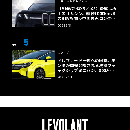
ニュース＆トピックス
【BMW新型X5／iX5】後席は極
上のリムジン。航続1000km超
のBEVも揃う中国専売ロング仕
様の全貌
2026 8/6
5
No
スクープ
アルファード一強への回答。ホ
ンダが開発と噂される次期フラ
ッグシップミニバン、800万円
超の勝算【予想CG】
2026 7/31