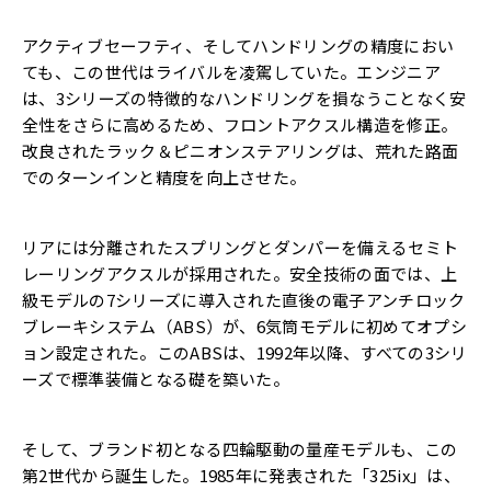
アクティブセーフティ、そしてハンドリングの精度におい
ても、この世代はライバルを凌駕していた。エンジニア
は、3シリーズの特徴的なハンドリングを損なうことなく安
全性をさらに高めるため、フロントアクスル構造を修正。
改良されたラック＆ピニオンステアリングは、荒れた路面
でのターンインと精度を向上させた。
リアには分離されたスプリングとダンパーを備えるセミト
レーリングアクスルが採用された。安全技術の面では、上
級モデルの7シリーズに導入された直後の電子アンチロック
ブレーキシステム（ABS）が、6気筒モデルに初めてオプシ
ョン設定された。このABSは、1992年以降、すべての3シリ
ーズで標準装備となる礎を築いた。
そして、ブランド初となる四輪駆動の量産モデルも、この
第2世代から誕生した。1985年に発表された「325ix」は、