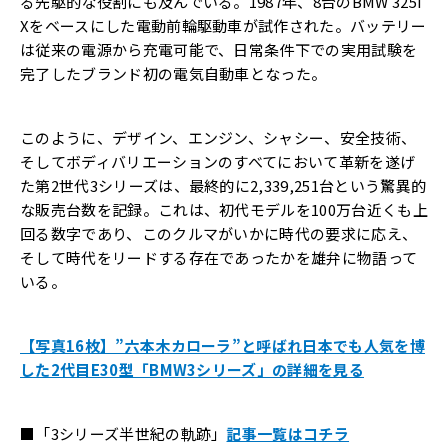
る先駆的な役割にも及んでいる。1987年、8台のBMW 325i
Xをベースにした電動前輪駆動車が試作された。バッテリー
は従来の電源から充電可能で、日常条件下での実用試験を
完了したブランド初の電気自動車となった。
このように、デザイン、エンジン、シャシー、安全技術、
そしてボディバリエーションのすべてにおいて革新を遂げ
た第2世代3シリーズは、最終的に2,339,251台という驚異的
な販売台数を記録。これは、初代モデルを100万台近くも上
回る数字であり、このクルマがいかに時代の要求に応え、
そして時代をリードする存在であったかを雄弁に物語って
いる。
【写真16枚】”六本木カローラ”と呼ばれ日本でも人気を博
した2代目E30型「BMW3シリーズ」の詳細を見る
■「
3シリーズ半世紀の軌跡」
記事一覧はコチラ