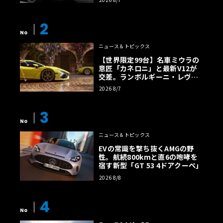
2
No
ニュース＆トピックス
【世界限定99台】名車ミウラの
意匠「カネロニ」と最新V12が
交差。ランボルギーニ・レヴエ
ルトに60周年記念車が登場
2026 8/7
3
No
ニュース＆トピックス
EVの常識を撃ち抜くAMGの野
性。航続800kmと直6の咆哮を
宿す新型「GT 53 4ドアクーペ」
2026 8/8
4
No