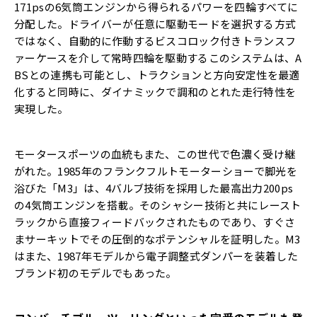
171psの6気筒エンジンから得られるパワーを四輪すべてに
分配した。ドライバーが任意に駆動モードを選択する方式
ではなく、自動的に作動するビスコロック付きトランスフ
ァーケースを介して常時四輪を駆動するこのシステムは、A
BSとの連携も可能とし、トラクションと方向安定性を最適
化すると同時に、ダイナミックで調和のとれた走行特性を
実現した。
モータースポーツの血統もまた、この世代で色濃く受け継
がれた。1985年のフランクフルトモーターショーで脚光を
浴びた「M3」は、4バルブ技術を採用した最高出力200ps
の4気筒エンジンを搭載。そのシャシー技術と共にレースト
ラックから直接フィードバックされたものであり、すぐさ
まサーキットでその圧倒的なポテンシャルを証明した。M3
はまた、1987年モデルから電子調整式ダンパーを装着した
ブランド初のモデルでもあった。