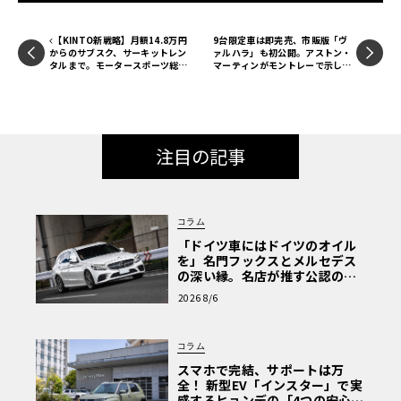
【KINTO新戦略】月額14.8万円
9台限定車は即完売、市販版「ヴ
からのサブスク、サーキットレン
ァルハラ」も初公開。アストン・
タルまで。モータースポーツ総合
マーティンがモントレーで示し
サービス「MOSKIN」始動
た“本気”とブランドの次章
注目の記事
コラム
「ドイツ車にはドイツのオイル
を」名門フックスとメルセデス
の深い縁。名店が推す公認の安
心と、Cクラスで味わうシルキー
2026 8/6
な走り〈PR〉
コラム
スマホで完結、サポートは万
全！ 新型EV「インスター」で実
感するヒョンデの「4つの安心」