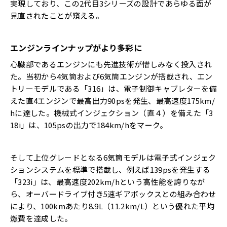
実現しており、この2代目3シリーズの設計であらゆる面が
見直されたことが窺える。
エンジンラインナップがより多彩に
心臓部であるエンジンにも先進技術が惜しみなく投入され
た。当初から4気筒および6気筒エンジンが搭載され、エン
トリーモデルである「316」は、電子制御キャブレターを備
えた直4エンジンで最高出力90psを発生、最高速度175km/
hに達した。機械式インジェクション（直４）を備えた「3
18i」は、105psの出力で184km/hをマーク。
そして上位グレードとなる6気筒モデルは電子式インジェク
ションシステムを標準で搭載し、例えば139psを発生する
「323i」は、最高速度202km/hという高性能を誇りなが
ら、オーバードライブ付き5速ギアボックスとの組み合わせ
により、100kmあたり8.9L（11.2km/L）という優れた平均
燃費を達成した。