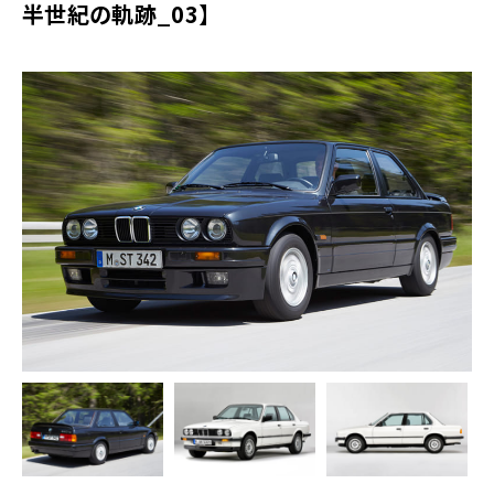
半世紀の軌跡_03】