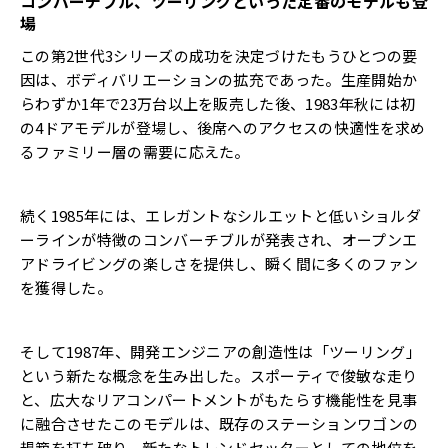
コンバーチブル、ツーリングといった定番のモデルも登
場
この第2世代3シリーズの成功を決定づけたもうひとつの要
因は、ボディバリエーションの拡充であった。生産開始か
らわずか1年で23万台以上を販売した後、1983年秋には初
の4ドアモデルが登場し、後席へのアクセスの快適性を求め
るファミリー層の需要に応えた。
続く1985年には、エレガントなシルエットと低いショルダ
ーラインが特徴のコンバーチブルが発表され、オープンエ
アドライビングの楽しさを提供し、瞬く間に多くのファン
を獲得した。
そして1987年、開発エンジニアの創造性は「ツーリング」
という新たな概念を生み出した。スポーティで俊敏な走り
と、広大なリアコンパートメントがもたらす機能性を見事
に融合させたこのモデルは、既存のステーションワゴンの
規範を打ち破り、新たなトレンドセッターとしての地位を