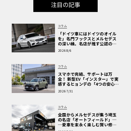
注目の記事
コラム
「ドイツ車にはドイツのオイル
を」名門フックスとメルセデス
の深い縁。名店が推す公認の安
心と、Cクラスで味わうシルキー
2026 8/6
な走り〈PR〉
コラム
スマホで完結、サポートは万
全！ 新型EV「インスター」で実
感するヒョンデの「4つの安心」
【第1回・ヒョンデ6つの疑問：
2026 7/31
Why? Hyundai?】〈PR〉
コラム
全国からメルセデスが集う埼玉
の名店「オートフィールド」─
─愛車を末永く楽しむ賢い修理
術と、プロがフックス製オイル