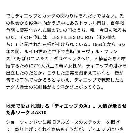
でもディエップとカナダの関わりはそれだけではない。先
の教会から砂浜へ向かう途中にあるトゥレル門は、百年戦
争期に要塞化された街の7つの門のうち、唯一今日も残るも
のだ。その内側には「LES FILLES DU ROY（王の娘た
ち）」と記された石板が掛けられている。1663年から1673
年の間、ルイ14世の治世下で当時“ヌーヴェル・フラン
ス”と呼ばれていたカナダはケベックへと、入植者たちと結
婚するために770人以上の若い女性が、ディエップの港から
出立したのだとか。こうした史実を踏まえていくと、皆が
皆その子孫でなかろうとはいえ、ディエップで戦死したカ
ナダ人兵士の悲劇性がより浮かび上がってくる。
地元で愛され続ける「ディエップの魚」。人情が走らせ
た非ワークスA310
ショーウィンドウに新旧アルピーヌのステッカーを掲げ
て、盛り上げてくれる商店もそうだが、ディエップは小さ