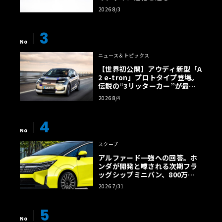
2026 8/3
3
No
ニュース＆トピックス
【世界初公開】アウディ新型「A
2 e-tron」プロトタイプ登場。
伝説の“3リッターカー”が最高
効率エントリーBEVとして復活
2026 8/4
【画像38枚】
4
No
スクープ
アルファード一強への回答。ホ
ンダが開発と噂される次期フラ
ッグシップミニバン、800万円
超の勝算【予想CG】
2026 7/31
5
No