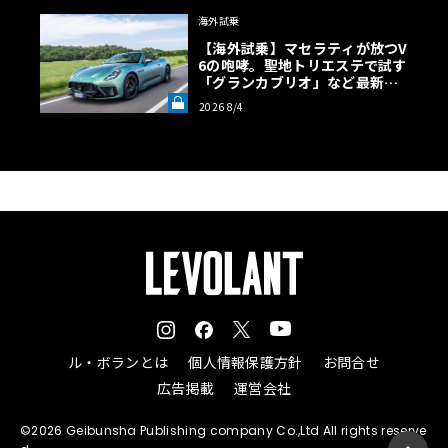
海外試乗
【海外試乗】マセラティが放つV
6の咆哮。聖地トリエステで試す
「グランカブリオ」など最新ト
ロフェオ3台の官能評価《LE VO
2026 8/4
LANT LAB》
ル・ボランとは
個人情報保護方針
お問合せ
広告掲載
運営会社
©2026 Geibunsha Publishing company Co.,Ltd All rights reserve