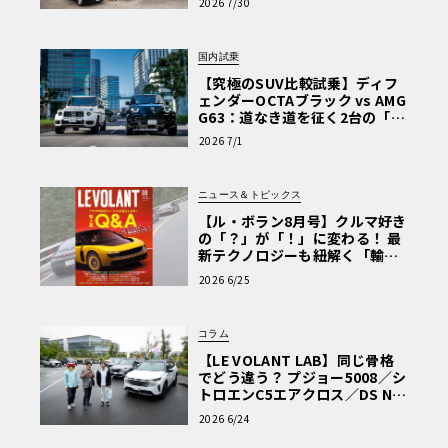
2026 7/30
を選ぶ理由〈PR〉
国内試乗
【究極のSUV比較試乗】ディフ
ェンダーOCTAブラック vs AMG
G63：道なき道を征く2台の「対
極的アプローチ」
2026 7/1
ニュース＆トピックス
【ル・ボラン8月号】クルマ好き
の「？」が「！」に変わる！ 最
新テクノロジーも紐解く「輸入
車Q&A」
2026 6/25
コラム
【LE VOLANT LAB】同じ骨格
でどう違う？ プジョー5008／シ
トロエンC5エアクロス／DS Nº4
読者一気乗りレポート
2026 6/24