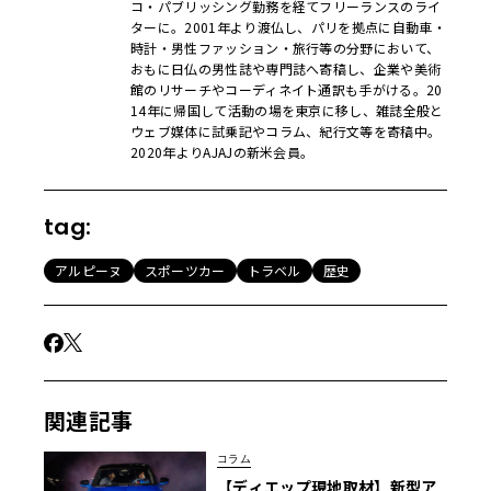
コ・パブリッシング勤務を経てフリーランスのライ
ターに。2001年より渡仏し、パリを拠点に自動車・
時計・男性ファッション・旅行等の分野において、
おもに日仏の男性誌や専門誌へ寄稿し、企業や美術
館のリサーチやコーディネイト通訳も手がける。20
14年に帰国して活動の場を東京に移し、雑誌全般と
ウェブ媒体に試乗記やコラム、紀行文等を寄稿中。
2020年よりAJAJの新米会員。
tag:
アルピーヌ
スポーツカー
トラベル
歴史
関連記事
コラム
【ディエップ現地取材】新型ア