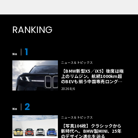
RANKING
1
No
ニュース＆トピックス
【BMW新型X5／iX5】後席は極
上のリムジン。航続1000km超
のBEVも揃う中国専売ロング仕
様の全貌
2026 8/6
2
No
ニュース＆トピックス
【写真106枚】クラシックから
新時代へ。BMW製MINI、25年
のデザイン進化を辿る