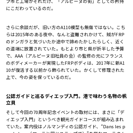
プ市と工場がそれだけ、「アルピーヌの街」としての矜持
にこだわっているのだ。
さらに余談だが、旧い方のA110模型も無傷ではない。こち
らは2015年のある夜中、なんと盗難されかけて、賊がFRP
のドンガラと気づいたか途中で諦めたかしたらしく、近く
の道端に放置されていた。もとより市と県が折半した予算
で、AAA（アルピーヌ旧社員の会）の監修の元にフランス
のボディメーカーが実現したFRPボディは、2017年に新A1
10が復活する以前から飾られていた。かくして修理された
上で、今の姿を保っているのだ。
公認ガイドと巡るディエップ入門。港で味わう名物の帆
立貝
そして今回の70周年記念イベントの取材には、まさに「デ
ィエップ入門」というべき観光ガイドコースが組み込まれ
ていた。案内役はノルマンディの公認ガイド、“Dans les p