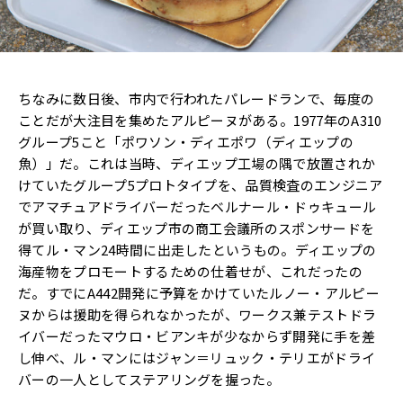
ちなみに数日後、市内で行われたパレードランで、毎度の
ことだが大注目を集めたアルピーヌがある。1977年のA310
グループ5こと「ポワソン・ディエポワ（ディエップの
魚）」だ。これは当時、ディエップ工場の隅で放置されか
けていたグループ5プロトタイプを、品質検査のエンジニア
でアマチュアドライバーだったベルナール・ドゥキュール
が買い取り、ディエップ市の商工会議所のスポンサードを
得てル・マン24時間に出走したというもの。ディエップの
海産物をプロモートするための仕着せが、これだったの
だ。すでにA442開発に予算をかけていたルノー・アルピー
ヌからは援助を得られなかったが、ワークス兼テストドラ
イバーだったマウロ・ビアンキが少なからず開発に手を差
し伸べ、ル・マンにはジャン＝リュック・テリエがドライ
バーの一人としてステアリングを握った。