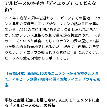
アルピーヌの本拠地「ディエップ」ってどんな
街？
2025年に創業70周年を迎えるアルピーヌ。その聖地、フラ
ンス北部の港町ディエップが今、ファンの熱い注目を集め
ている。A110の生産工場があるだけの街と思われがちだ
が、実はフランス屈指の水揚げ量を誇る帆立貝やハート形
のチーズといった美食、そしてカナダとの深い歴史で結ば
れた魅力的な観光地でもあるのだ。記念すべき年にこそ知
りたい、ディエップの知られざる素顔と、街に息づくアル
ピーヌへの愛を現地からレポートする。
【画像14枚】新旧A110のモニュメントから名物グルメま
で。アルピーヌ創業70周年に沸く聖地ディエップの今を見
る
事故と盗難未遂にも屈しない。A110モニュメントに宿
る「アルピーヌの街」の矜持