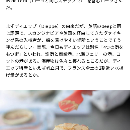
as de Lora（ローラと同じステップで）”を営むローラさん
だ。
まずディエップ（Dieppe）の由来だが、英語のdeepと同
じ語源で、スカンジナビアや英国を経由してきたヴァイキ
ング系の入植者が、船を着けやすい場所ということでそう
呼んだらしい。実際、今日もディエップは別名「4つの港を
もつ街」といわれ、漁港と商業港、北海フェリーの港、ヨ
ットの港がある。海産物は色々と獲れるところだが、ディ
エップ特産といえば帆立貝で、フランス全土の2割近い水揚
げ量があるとか。