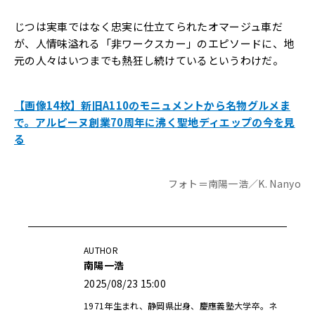
じつは実車ではなく忠実に仕立てられたオマージュ車だ
が、人情味溢れる「非ワークスカー」のエピソードに、地
元の人々はいつまでも熱狂し続けているというわけだ。
【画像14枚】新旧A110のモニュメントから名物グルメま
で。アルピーヌ創業70周年に沸く聖地ディエップの今を見
る
フォト＝南陽一浩／K. Nanyo
AUTHOR
南陽一浩
2025/08/23 15:00
1971年生まれ、静岡県出身、慶應義塾大学卒。ネ