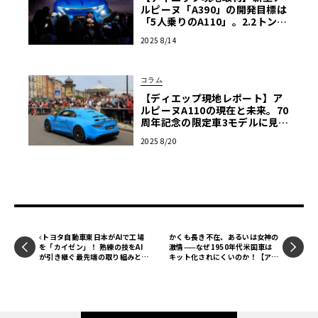
ルピーヌ「A390」の開発目標は
「5人乗りのA110」。2.2トンの
BEVはいかにして軽快さを手に
2025 8/14
入れたか
コラム
【ディエップ現地レポート】ア
ルピーヌA110の現在と未来。70
周年記念の限定車3モデルに見
る、ブランドの次なる一手
2025 8/20
トヨタ自動車東日本がAIで工場
かくも長き不在、あるいは女神の
を「カイゼン」！ 熟練の技をAI
激情——なぜ1950年代米国車は
が引き継ぐ最先端の取り組みとは
キット化されにくいのか！【アメ
【自動車業界の研究】
リカンカープラモ・クロニクル】
第53回