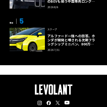
のBEVも揃う中国専売ロング仕
様の全貌
2026 8/6
5
No
スクープ
アルファード一強への回答。ホ
ンダが開発と噂される次期フラ
ッグシップミニバン、800万円
超の勝算【予想CG】
2026 7/31