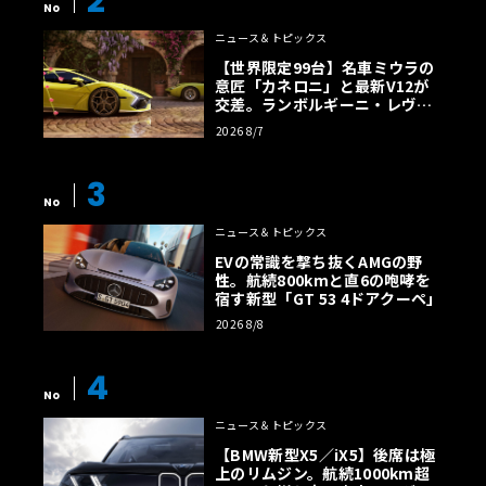
2
No
ニュース＆トピックス
【世界限定99台】名車ミウラの
意匠「カネロニ」と最新V12が
交差。ランボルギーニ・レヴエ
ルトに60周年記念車が登場
2026 8/7
3
No
ニュース＆トピックス
EVの常識を撃ち抜くAMGの野
性。航続800kmと直6の咆哮を
宿す新型「GT 53 4ドアクーペ」
2026 8/8
4
No
ニュース＆トピックス
【BMW新型X5／iX5】後席は極
上のリムジン。航続1000km超