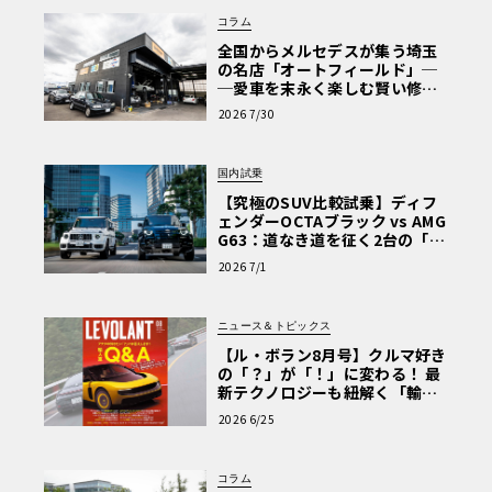
コラム
全国からメルセデスが集う埼玉
の名店「オートフィールド」─
─愛車を末永く楽しむ賢い修理
術と、プロがフックス製オイル
2026 7/30
を選ぶ理由〈PR〉
国内試乗
【究極のSUV比較試乗】ディフ
ェンダーOCTAブラック vs AMG
G63：道なき道を征く2台の「対
極的アプローチ」
2026 7/1
ニュース＆トピックス
【ル・ボラン8月号】クルマ好き
の「？」が「！」に変わる！ 最
新テクノロジーも紐解く「輸入
車Q&A」
2026 6/25
コラム