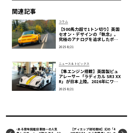
関連記事
コラム
【500馬力超で1トン切り】英国
セオン・デザインの「執念」。
究極のアナログを追求したポル
シェ964レストモッドとは
2025 8/21
ニュース＆トピックス
【隼エンジン搭載】英国製ピュ
アレーサー「ラディカル SR3 XX
R」が日本上陸。2026年にワン
メイクレース始動
2025 8/21
ある意味国産旧車随一の人気
【ディエップ現地取材】幻の「4