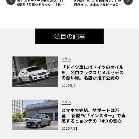
者！ 元オーナーが振り返る、23
WD版GTA」から創業者レデレの
0型系「日産セドリック」【魅惑
原点まで。未来のアルピーヌ公式
の自動車カタログ・レミニセン
博物館、その“序章”を見る
ス】第53回
注目の記事
コラム
「ドイツ車にはドイツのオイル
を」名門フックスとメルセデス
の深い縁。名店が推す公認の安
心と、Cクラスで味わうシルキー
2026 8/6
な走り〈PR〉
コラム
スマホで完結、サポートは万
全！ 新型EV「インスター」で実
感するヒョンデの「4つの安心」
【第1回・ヒョンデ6つの疑問：
2026 7/31
Why? Hyundai?】〈PR〉