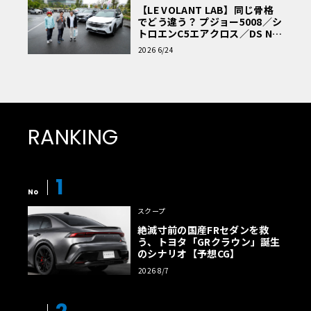
【LE VOLANT LAB】同じ骨格
でどう違う？ プジョー5008／シ
トロエンC5エアクロス／DS Nº4
読者一気乗りレポート
2026 6/24
RANKING
1
No
スクープ
絶滅寸前の国産FRセダンを救
う、トヨタ「GRクラウン」誕生
のシナリオ【予想CG】
2026 8/7