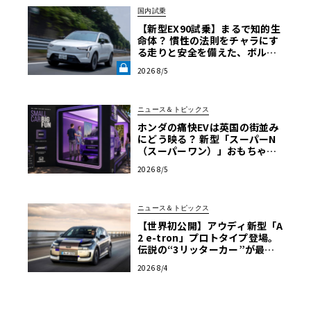
国内試乗
【新型EX90試乗】まるで知的生
命体？ 慣性の法則をチャラにす
る走りと安全を備えた、ボルボ
新旗艦EVの結論《LE VOLANT L
2026 8/5
AB》
ニュース＆トピックス
ホンダの痛快EVは英国の街並み
にどう映る？ 新型「スーパーN
（スーパーワン）」おもちゃ箱
ツアーの全貌
2026 8/5
ニュース＆トピックス
【世界初公開】アウディ新型「A
2 e-tron」プロトタイプ登場。
伝説の“3リッターカー”が最高
効率エントリーBEVとして復活
2026 8/4
【画像38枚】