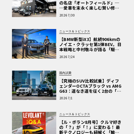
の名店「オートフィールド」─
─愛車を末永く楽しむ賢い修理
術と、プロがフックス製オイル
2026 7/30
を選ぶ理由〈PR〉
ニュース＆トピックス
【BMW新型iX3】航続906kmの
ノイエ・クラッセ第1弾BEV。日
本戦略と中村敬斗が語る「駆け
ぬける歓び」
2026 7/24
国内試乗
【究極のSUV比較試乗】ディフ
ェンダーOCTAブラック vs AMG
G63：道なき道を征く2台の「対
極的アプローチ」
2026 7/1
ニュース＆トピックス
【ル・ボラン8月号】クルマ好き
の「？」が「！」に変わる！ 最
新テクノロジーも紐解く「輸入