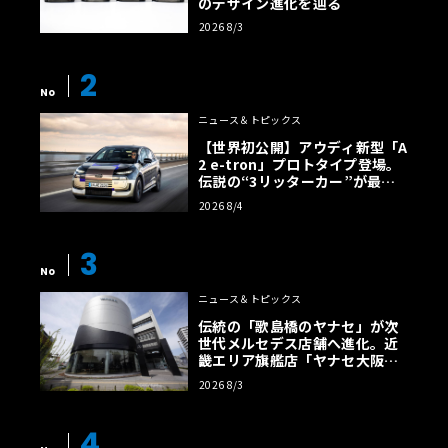
のデザイン進化を辿る
2026 8/3
2
No
ニュース＆トピックス
【世界初公開】アウディ新型「A
2 e-tron」プロトタイプ登場。
伝説の“3リッターカー”が最高
効率エントリーBEVとして復活
2026 8/4
【画像38枚】
3
No
ニュース＆トピックス
伝統の「歌島橋のヤナセ」が次
世代メルセデス店舗へ進化。近
畿エリア旗艦店「ヤナセ大阪支
店」がリニューアル
2026 8/3
4