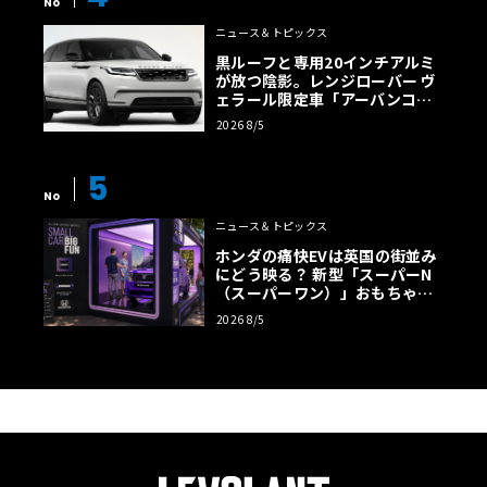
No
ニュース＆トピックス
黒ルーフと専用20インチアルミ
が放つ陰影。レンジローバー ヴ
ェラール限定車「アーバンコン
トラスト・エディション」登場
2026 8/5
5
No
ニュース＆トピックス
ホンダの痛快EVは英国の街並み
にどう映る？ 新型「スーパーN
（スーパーワン）」おもちゃ箱
ツアーの全貌
2026 8/5