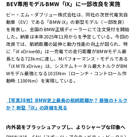
BEV専用モデルBMW「iX」に一部改良を実施
ビー・エム・ダブリュー株式会社は、同社の次世代電気自
動車（EV）である「BMW iX」の新型モデル（一部改良）
を発表し、全国のBMW正規ディーラーにて注文受付を開始
した。納車は本年2025年11月からを予定している。今回の
改良では、航続距離の延伸と動力性能の向上が図られ、特
に「iX xDrive60」は一充電での走行距離がBMWモデル最
長となる723kmに達し、Mパフォーマンス・モデルである
「iX M70 xDrive」は、システムトータル最大トルクがBM
Wモデル最強となる1015Nm（ローンチ・コントロール作
動時: 1100Nm）を実現している。
【写真38枚】BMW史上最長の航続距離か？ 最強のトルク
か？ 新型「iX」の詳細を見る
内外装をブラッシュアップし、よりシャープな印象へ
BMW iXは、SAV（スポーツ・アクティビティ・ビークル）