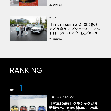
車Q&A」
2026 6/25
コラム
【LE VOLANT LAB】同じ骨格
でどう違う？ プジョー5008／シ
トロエンC5エアクロス／DS Nº4
読者一気乗りレポート
2026 6/24
RANKING
1
No
ニュース＆トピックス
【写真106枚】クラシックから
新時代へ。BMW製MINI、25年