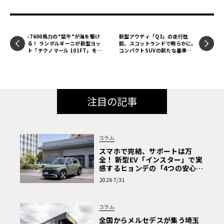
7600馬力の“猛牛”が海を駆け
新型アウディ「Q3」の走行性
る！ ランボルギーニが新型ヨッ
能、スコットランドで明らかに。
ト「テクノマール 101FT」を世
コンパクトSUVの新たな基準を
界初公開
示す先進技術とは
注目の記事
コラム
スマホで完結、サポートは万
全！ 新型EV「インスター」で実
感するヒョンデの「4つの安心」
【第1回・ヒョンデ6つの疑問：
2026 7/31
Why? Hyundai?】〈PR〉
コラム
全国からメルセデスが集う埼玉