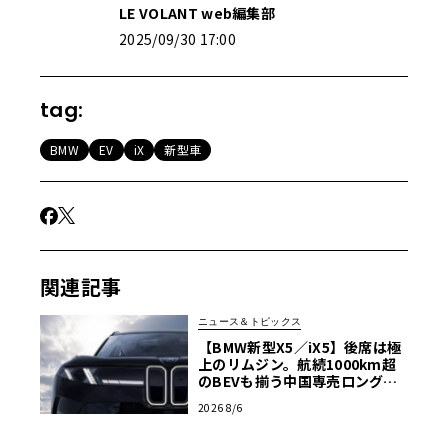
LE VOLANT web編集部
2025/09/30 17:00
tag:
BMW
EV
iX
新型車
関連記事
ニュース＆トピックス
【BMW新型X5／iX5】後席は極
上のリムジン。航続1000km超
のBEVも揃う中国専売ロング仕
様の全貌
2026 8/6