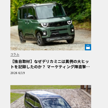
コラム
【独自取材】なぜデリカミニは異例の大ヒッ
トを記録したのか？ マーケティング陣直撃と
試乗で紐解く「デリ丸。」誕生の軌跡【自動
2026 6/19
車業界の研究】《LE VOLANT LAB》