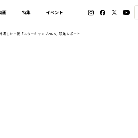
動画
特集
イベント
ィ
BMW
アルピナ
オリジナル動画
2026 サマータイヤ＆ホイール バイヤーズガイド
ル・ボラン カーズ・ミート2026横浜
満喫した三菱「スターキャンプ2025」現地レポート
2025-2026 冬 スタッドレス＆ウインタータイヤ バイヤ
SNOW EXPERIENCE in TOGAKUSHI SKI FIE
デス・ベンツ
ポルシェ
フォルクスワーゲン
ホイールカタログ2025-2026冬
EV:LIFE FUTAKO TAMAGAWA 2026
ーヌ
シトロエン
DSオートモビル
ホイールカタログ
EV:LIFE KOBE 2025
ー
ルノー
アバルト
タイヤ特集
ル・ボラン カーズ・ミート2025横浜
ァ・ロメオ
フェラーリ
フィアット
ルギーニ
マセラティ
アストン・マーティン
レー
ケータハム
ジャガー
ローバー
ロータス
マクラーレン
モーガン
ロールス・ロイス
キャデラック
シボレー
テスラ
ヒョンデ