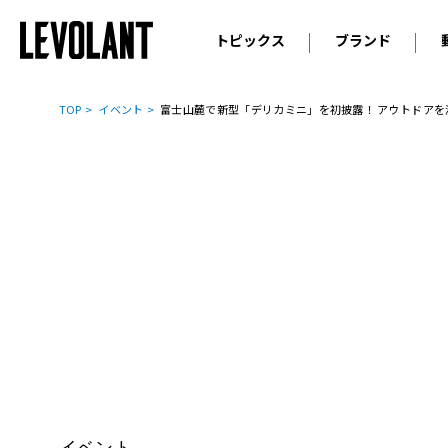
トピックス
ブランド
輸入車
アウデ
ニュース
TOP
イベント
富士山麓で新型「デリカミニ」を初披露！ アウトドアを
スクープ
メルセ
試乗
アルピ
コラム
プジョ
アルフ
ランボ
ベント
ランド
MINI
ボルボ
ジープ
イベント