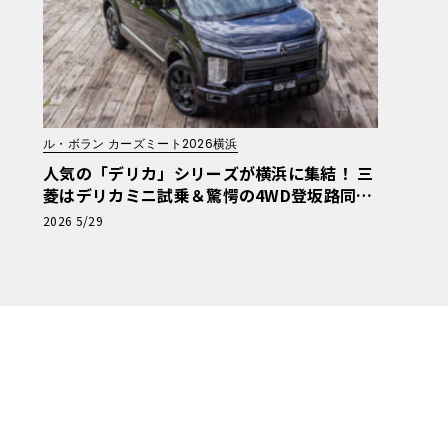
ル・ボラン カーズミート2026横浜
人気の「デリカ」シリーズが横浜に集結！ 三
菱はデリカミニ試乗＆驚愕の4WD登坂路同乗
体験を実施【ル・ボラン カーズミート2026
2026 5/29
横浜】