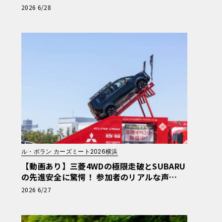
験試乗レポート【ル・ボラン カーズミート20
2026 6/28
26横浜】
ル・ボラン カーズミート2026横浜
【動画あり】三菱4WDの極限走破とSUBARU
の先進安全に驚愕！ 参加者のリアルな声
【ル・ボラン カーズミート2026横浜】
2026 6/27