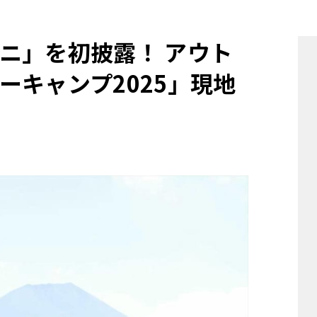
他
ニ」を初披露！ アウト
ーキャンプ2025」現地
ス
トヨタ
日産
スバル
マツダ
ダイハツ
スズキ
他