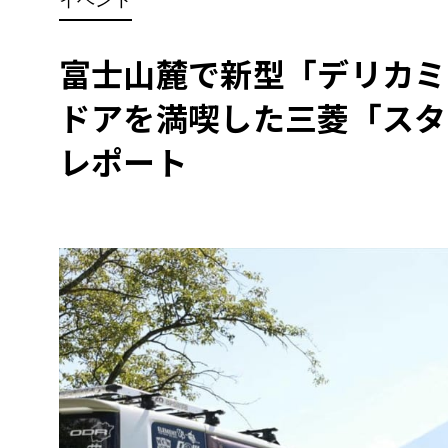
BYD
その
富士山麓で新型「デリカミ
ドアを満喫した三菱「スタ
国産車
レクサ
ホンダ
レポート
三菱
光岡
その