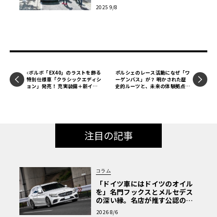
E 2025」で最新EV／PHEVを体
2025 9/8
験
ボルボ「EX40」のラストを飾る
ポルシェのレース活動になぜ「ワ
特別仕様車「クラシックエディシ
ーゲンバス」が？ 明かされた歴
ョン」発売！ 充実装備＋新イン
史的ルーツと、未来の体験拠点
ターフェイス採用が特徴
「PECシンガポール」構想
注目の記事
コラム
「ドイツ車にはドイツのオイル
を」名門フックスとメルセデス
の深い縁。名店が推す公認の安
心と、Cクラスで味わうシルキー
2026 8/6
な走り〈PR〉