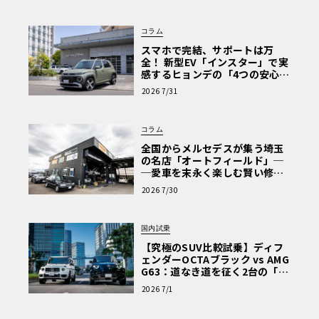
コラム
スマホで完結、サポートは万
全！ 新型EV「インスター」で実
感するヒョンデの「4つの安心」
【第1回・ヒョンデ6つの疑問：
2026 7/31
Why? Hyundai?】〈PR〉
コラム
全国からメルセデスが集う埼玉
の名店「オートフィールド」─
─愛車を末永く楽しむ賢い修理
術と、プロがフックス製オイル
2026 7/30
を選ぶ理由〈PR〉
国内試乗
【究極のSUV比較試乗】ディフ
ェンダーOCTAブラック vs AMG
G63：道なき道を征く2台の「対
極的アプローチ」
2026 7/1