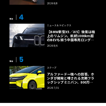
2026 8/8
4
No
ニュース＆トピックス
【BMW新型X5／iX5】後席は極
上のリムジン。航続1000km超
のBEVも揃う中国専売ロング仕
様の全貌
2026 8/6
5
No
スクープ
アルファード一強への回答。ホ
ンダが開発と噂される次期フラ
ッグシップミニバン、800万円
超の勝算【予想CG】
2026 7/31