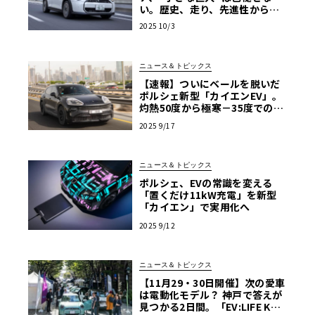
い。歴史、走り、先進性から解
剖【PR】
2025 10/3
ニュース＆トピックス
【速報】ついにベールを脱いだ
ポルシェ新型「カイエンEV」。
灼熱50度から極寒－35度での過
酷テストを経て市販化へ
2025 9/17
ニュース＆トピックス
ポルシェ、EVの常識を変える
「置くだけ11kW充電」を新型
「カイエン」で実用化へ
2025 9/12
ニュース＆トピックス
【11月29・30日開催】次の愛車
は電動化モデル？ 神戸で答えが
見つかる2日間。「EV:LIFE KOB