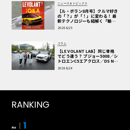
ニュース＆トピックス
【ル・ボラン8月号】クルマ好き
の「？」が「！」に変わる！ 最
新テクノロジーも紐解く「輸入
車Q&A」
2026 6/25
コラム
【LE VOLANT LAB】同じ骨格
でどう違う？ プジョー5008／シ
トロエンC5エアクロス／DS Nº4
読者一気乗りレポート
2026 6/24
RANKING
1
No