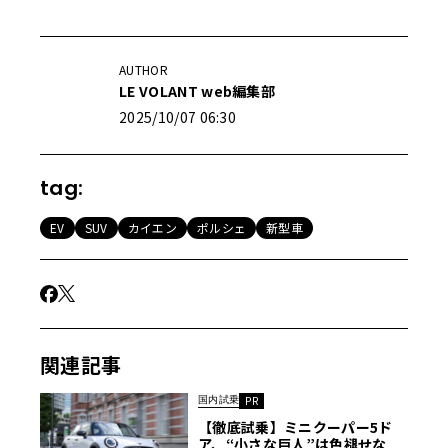
AUTHOR
LE VOLANT web編集部
2025/10/07 06:30
tag:
EV
SUV
カイエン
ポルシェ
新型車
関連記事
国内試乗
PR
【徹底試乗】ミニクーパー5ド
ア、“小さな巨人”は色褪せな