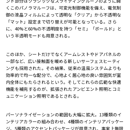
ント部分はクラシックなスライディングルーフのように開
くこのパノラマルーフは、可変光制御機能を備え、電気制
御の液晶フィルムによって透明な「クリア」から不透明な
「マット」設定まで切り替えが可能となっている。さら
に、40%と60%の不透明度を持つ「セミ」「ボールド」と
いう半透明モードも用意される。
このほか、シートだけでなくアームレストやドアパネルの
一部など、広い接触面を暖める新しいサーフェスヒーティ
ングも採用された。その結果、従来の温風システムよりも
効率的で均一な配分で、心地よく居心地の良い雰囲気が室
内全体にもたらされるという。そしてこれらの広範な快適
機能を補完するのが、拡張されたアンビエント照明とコミ
ュニケーション照明であるとされる。
パーソナライゼーションの範囲も大幅に拡大。13種類のイ
ンテリアカラーの組み合わせ、4種類のインテリアパッケー
ジ、5種類のアクセントパッケージが用意され、事実上無限