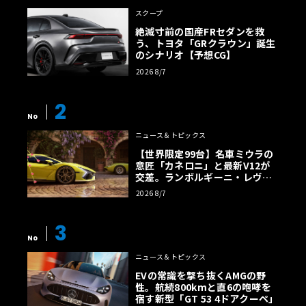
スクープ
絶滅寸前の国産FRセダンを救
う、トヨタ「GRクラウン」誕生
のシナリオ【予想CG】
2026 8/7
2
No
ニュース＆トピックス
【世界限定99台】名車ミウラの
意匠「カネロニ」と最新V12が
交差。ランボルギーニ・レヴエ
ルトに60周年記念車が登場
2026 8/7
3
No
ニュース＆トピックス
EVの常識を撃ち抜くAMGの野
性。航続800kmと直6の咆哮を
宿す新型「GT 53 4ドアクーペ」