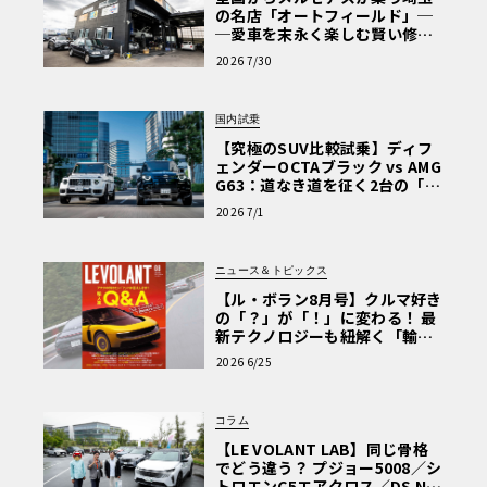
の名店「オートフィールド」─
─愛車を末永く楽しむ賢い修理
術と、プロがフックス製オイル
2026 7/30
を選ぶ理由〈PR〉
国内試乗
【究極のSUV比較試乗】ディフ
ェンダーOCTAブラック vs AMG
G63：道なき道を征く2台の「対
極的アプローチ」
2026 7/1
ニュース＆トピックス
【ル・ボラン8月号】クルマ好き
の「？」が「！」に変わる！ 最
新テクノロジーも紐解く「輸入
車Q&A」
2026 6/25
コラム
【LE VOLANT LAB】同じ骨格
でどう違う？ プジョー5008／シ
トロエンC5エアクロス／DS Nº4