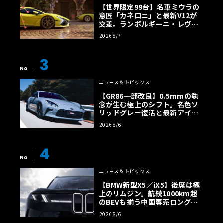
【世界限定99台】名車ミウラの
意匠「カネロニ」と最新V12が
交差。ランボルギーニ・レヴエ
ルトに60周年記念車が登場
2026 8/7
3
No
ニュース＆トピックス
【GR86一部改良】0.5mmの執
念が生む極上のシフト。名色ソ
リッドグレー復活と最新アイサ
イトでFRの極みへ
2026 8/6
4
No
ニュース＆トピックス
【BMW新型X5／iX5】後席は極
上のリムジン。航続1000km超
のBEVも揃う中国専売ロング仕
様の全貌
2026 8/6