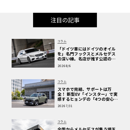
注目の記事
コラム
「ドイツ車にはドイツのオイル
を」名門フックスとメルセデス
の深い縁。名店が推す公認の安
心と、Cクラスで味わうシルキー
2026 8/6
な走り〈PR〉
コラム
スマホで完結、サポートは万
全！ 新型EV「インスター」で実
感するヒョンデの「4つの安心」
【第1回・ヒョンデ6つの疑問：
2026 7/31
Why? Hyundai?】〈PR〉
コラム
全国からメルセデスが集う埼玉