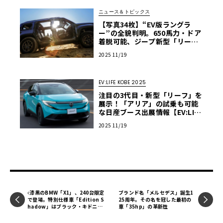
ニュース＆トピックス
【写真34枚】“EV版ラングラ
ー”の全貌判明。650馬力・ドア
着脱可能、ジープ新型「リーコ
ン」は本気のクロカンBEV
2025 11/19
EV:LIFE KOBE 2025
注目の3代目・新型「リーフ」を
展示！「アリア」の試乗も可能
な日産ブース出展情報【EV:LIFE
KOBE 2025】
2025 11/19
漆黒のBMW「X1」、240台限定
ブランド名「メルセデス」誕生1
で登場。特別仕様車「Edition S
25周年。その名を冠した最初の
hadow」はブラック・キドニ
車「35hp」の革新性
ー・グリル採用で611万円