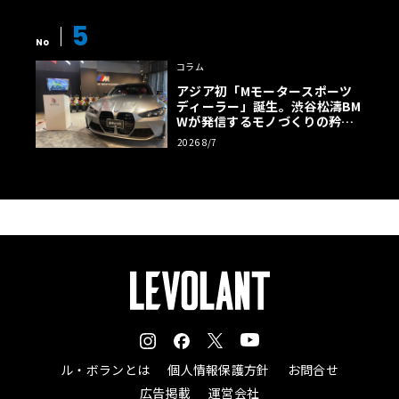
5
No
コラム
アジア初「Mモータースポーツ
ディーラー」誕生。渋谷松濤BM
Wが発信するモノづくりの矜持
【木下隆之コラム】
2026 8/7
ル・ボランとは
個人情報保護方針
お問合せ
広告掲載
運営会社