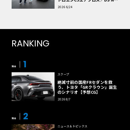
読者一気乗りレポート
2026 6/24
RANKING
1
No
スクープ
絶滅寸前の国産FRセダンを救
う、トヨタ「GRクラウン」誕生
のシナリオ【予想CG】
2026 8/7
2
No
ニュース＆トピックス