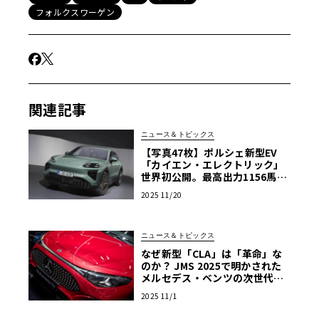
フォルクスワーゲン
関連記事
ニュース＆トピックス
【写真47枚】ポルシェ新型EV
「カイエン・エレクトリック」
世界初公開。最高出力1156馬
力・航続642kmの最強SUV誕生
2025 11/20
ニュース＆トピックス
なぜ新型「CLA」は「革命」な
のか？ JMS 2025で明かされた
メルセデス・ベンツの次世代戦
略と新技術の全貌
2025 11/1