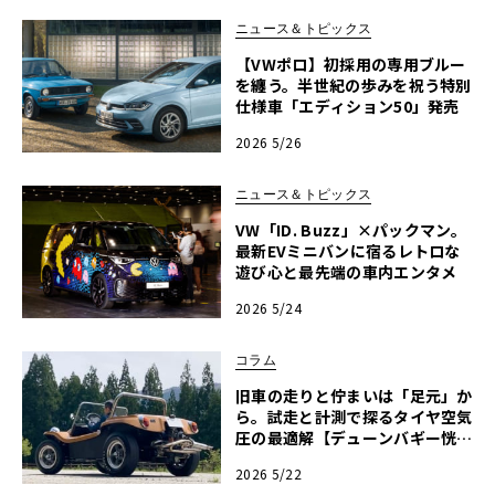
ニュース＆トピックス
【VWポロ】初採用の専用ブルー
を纏う。半世紀の歩みを祝う特別
仕様車「エディション50」発売
2026 5/26
ニュース＆トピックス
VW「ID. Buzz」×パックマン。
最新EVミニバンに宿るレトロな
遊び心と最先端の車内エンタメ
2026 5/24
コラム
旧車の走りと佇まいは「足元」か
ら。試走と計測で探るタイヤ空気
圧の最適解【デューンバギー恍惚
日記】第13回
2026 5/22