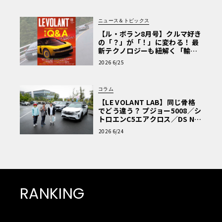
ニュース＆トピックス
【ル・ボラン8月号】クルマ好き
の「？」が「！」に変わる！ 最
新テクノロジーも紐解く「輸入
車Q&A」
2026 6/25
コラム
【LE VOLANT LAB】同じ骨格
でどう違う？ プジョー5008／シ
トロエンC5エアクロス／DS Nº4
読者一気乗りレポート
2026 6/24
RANKING