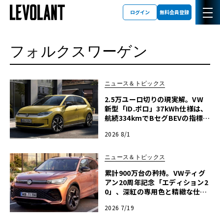
ログイン
無料会員登録
フォルクスワーゲン
ニュース＆トピックス
2.5万ユーロ切りの現実解。VW
新型「ID.ポロ」37kWh仕様は、
航続334kmでBセグBEVの指標と
なるか
2026 8/1
ニュース＆トピックス
累計900万台の矜持。VWティグ
アン20周年記念「エディション2
0」、深紅の専用色と精緻な仕立
てが示す熟成の極み
2026 7/19