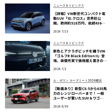
ニュース＆トピックス
【詳報】VW新世代コンパクト電
動SUV「ID.クロス」世界初公
開。欧州約518万円、航続436k
mを誇るTクロス後継の全貌
2026 7/15
ニュース＆トピックス
新色とアクラポビッチを纏うVW
「ゴルフR Black Edition II」登
場。装備充実で価格据え置きの5
00台限定
2026 7/2
ル・ボラン カーズミート2026横浜
【動画あり】新型CX-5から635馬
力のレンジローバーまで！ 一般
ユーザーが驚いたSUV＆ワゴン
試乗レポート【ル・ボラン カー
2026 6/30
ズミート2026横浜】