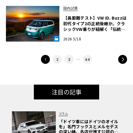
国内試乗
【長距離テスト】VW ID. Buzzは
初代タイプ2の正統後継か。クラ
シックVW乗りが紐解く「伝統の
継承」と長旅で見えた「充電のリ
2026 5/18
アル」《LE VOLANT LAB》
…
NEXT
1
2
3
44
注目の記事
コラム
「ドイツ車にはドイツのオイル
を」名門フックスとメルセデス
の深い縁。名店が推す公認の安