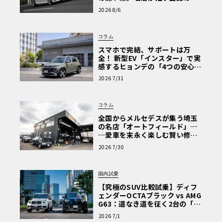
心と、Cクラスで味わうシルキー
2026 8/6
な走り〈PR〉
コラム
スマホで完結、サポートは万
全！ 新型EV「インスター」で実
感するヒョンデの「4つの安心」
【第1回・ヒョンデ6つの疑問：
2026 7/31
Why? Hyundai?】〈PR〉
コラム
全国からメルセデスが集う埼玉
の名店「オートフィールド」─
─愛車を末永く楽しむ賢い修理
術と、プロがフックス製オイル
2026 7/30
を選ぶ理由〈PR〉
国内試乗
【究極のSUV比較試乗】ディフ
ェンダーOCTAブラック vs AMG
G63：道なき道を征く2台の「対
極的アプローチ」
2026 7/1