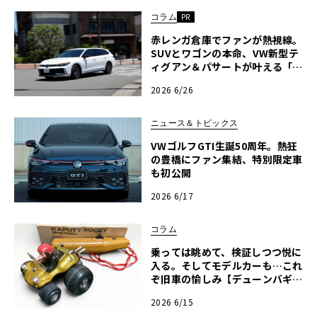
コラム
PR
赤レンガ倉庫でファンが熱視線。
SUVとワゴンの本命、VW新型テ
ィグアン＆パサートが叶える「走
りの最適解」【ル・ボラン カー
2026 6/26
ズミート2026横浜】〈PR〉
ニュース＆トピックス
VWゴルフGTI生誕50周年。熱狂
の豊橋にファン集結、特別限定車
も初公開
2026 6/17
コラム
乗っては眺めて、検証しつつ悦に
入る。そしてモデルカーも…これ
ぞ旧車の愉しみ【デューンバギー
恍惚日記】第14回
2026 6/15