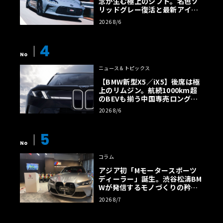
念が生む極上のシフト。名色ソ
リッドグレー復活と最新アイサ
イトでFRの極みへ
2026 8/6
4
No
ニュース＆トピックス
【BMW新型X5／iX5】後席は極
上のリムジン。航続1000km超
のBEVも揃う中国専売ロング仕
様の全貌
2026 8/6
5
No
コラム
アジア初「Mモータースポーツ
ディーラー」誕生。渋谷松濤BM
Wが発信するモノづくりの矜持
【木下隆之コラム】
2026 8/7