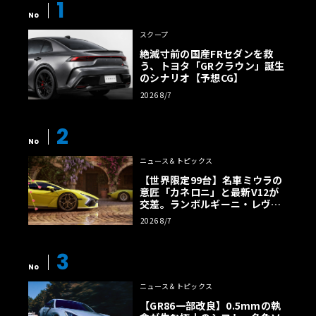
1
No
スクープ
絶滅寸前の国産FRセダンを救
う、トヨタ「GRクラウン」誕生
のシナリオ【予想CG】
2026 8/7
2
No
ニュース＆トピックス
【世界限定99台】名車ミウラの
意匠「カネロニ」と最新V12が
交差。ランボルギーニ・レヴエ
ルトに60周年記念車が登場
2026 8/7
3
No
ニュース＆トピックス
【GR86一部改良】0.5mmの執