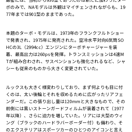
ボのみで、NAモデルは外観はマイチェンされながらも、19
77年までは901型のままであった。
本題のターボ・モデルは、1973年のフランクフルトショー
で発表され、1975年に発売された。空冷水平対向6気筒SO
HCの3L（2994cc）エンジンにターボチャージャーを装
着、最高出力は260psを発揮。トランスミッションは4速M
Tが組み合わされ、サスペンションも強化されるなど、シャ
シーも従来のものから大きく変更されていた。
ルックスも大きく様変わりしており、まず何よりも目に付
くのは、太い後輪とそれを収めるために広がったリアフェ
ンダーだ。この張り出し量は120mmと大きなもので、その
前側には黒いストーンガードフィルムが装着されて（1977
年以降）、さらに迫力を増していた。リアには大型のウィ
ング（ブラックのハードラバーボーダー付）も備わり、そ
のエクステリアはスポーツカーのひとつのアイコンと言え