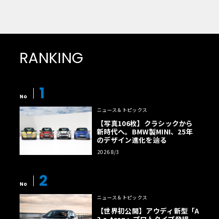
RANKING
1
No
ニュース＆トピックス
【写真106枚】クラシックから
新時代へ。BMW製MINI、25年
のデザイン進化を辿る
2026 8/3
2
No
ニュース＆トピックス
【世界初公開】アウディ新型「A
2 e-tron」プロトタイプ登場。