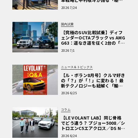
本戦略と中村敬斗が語る「駆け
ぬける歓び」
2026 7/24
国内試乗
【究極のSUV比較試乗】ディフ
ェンダーOCTAブラック vs AMG
G63：道なき道を征く2台の「対
極的アプローチ」
2026 7/1
ニュース＆トピックス
【ル・ボラン8月号】クルマ好き
の「？」が「！」に変わる！ 最
新テクノロジーも紐解く「輸入
車Q&A」
2026 6/25
コラム
【LE VOLANT LAB】同じ骨格
でどう違う？ プジョー5008／シ
トロエンC5エアクロス／DS Nº4
読者一気乗りレポート
2026 6/24