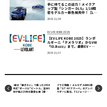
手に持てるこの迫力！メイクア
ップ製「シンガー DLS」1/18精
密モデルカー新色発売中！【LE
VOLANT モデルカー俱楽部】
2025 11/19
EV:LIFE KOBE 2025
【EV:LIFE KOBE 2025】ランボ
ルギーニ「テメラリオ」からVW
「ID.Buzz」まで。最新EV・PH
EVが神戸に集結、11月29・30
2025 11/17
日開催
娘の「継ぎたい」で蘇った1954
ブラピ降臨！ メルセデスAMG新
年式“オーバル”ビートル。空冷V
型「GT 4ドアクーペ」のアンバ
Wが結ぶ25年の数奇な縁【愛車
サダーに就任、F1ジョージ・ラ
群像】
ッセル選手とのラスベガスでの共
演も実現