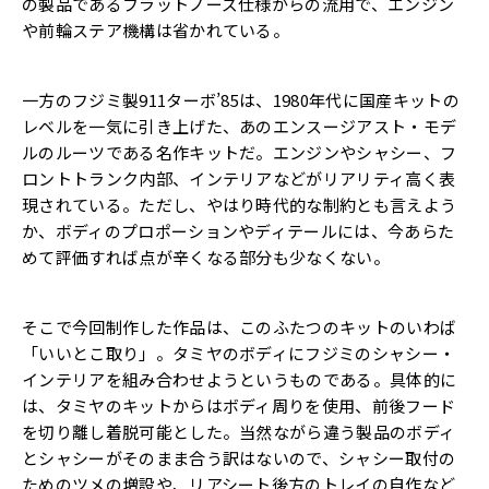
の製品であるフラットノーズ仕様からの流用で、エンジン
や前輪ステア機構は省かれている。
一方のフジミ製911ターボ’85は、1980年代に国産キットの
レベルを一気に引き上げた、あのエンスージアスト・モデ
ルのルーツである名作キットだ。エンジンやシャシー、フ
ロントトランク内部、インテリアなどがリアリティ高く表
現されている。ただし、やはり時代的な制約とも言えよう
か、ボディのプロポーションやディテールには、今あらた
めて評価すれば点が辛くなる部分も少なくない。
そこで今回制作した作品は、このふたつのキットのいわば
「いいとこ取り」。タミヤのボディにフジミのシャシー・
インテリアを組み合わせようというものである。具体的に
は、タミヤのキットからはボディ周りを使用、前後フード
を切り離し着脱可能とした。当然ながら違う製品のボディ
とシャシーがそのまま合う訳はないので、シャシー取付の
ためのツメの増設や、リアシート後方のトレイの自作など