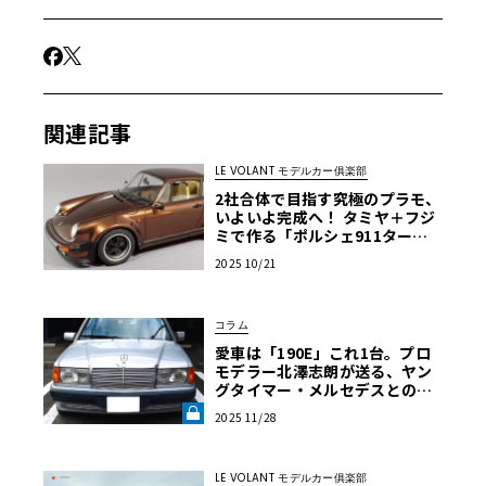
関連記事
LE VOLANT モデルカー俱楽部
2社合体で目指す究極のプラモ、
いよいよ完成へ！ タミヤ＋フジ
ミで作る「ポルシェ911ター
ボ」第6回【LE VOLANT モデル
2025 10/21
カー俱楽部】
コラム
愛車は「190E」これ1台。プロ
モデラー北澤志朗が送る、ヤン
グタイマー・メルセデスとの
「普段使い」生活【メルセデス1
2025 11/28
90E日記】第1回《LE VOLANT L
AB》
LE VOLANT モデルカー俱楽部