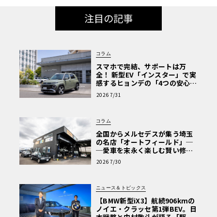
注目の記事
コラム
スマホで完結、サポートは万
全！ 新型EV「インスター」で実
感するヒョンデの「4つの安心」
【第1回・ヒョンデ6つの疑問：
2026 7/31
Why? Hyundai?】〈PR〉
コラム
全国からメルセデスが集う埼玉
の名店「オートフィールド」─
─愛車を末永く楽しむ賢い修理
術と、プロがフックス製オイル
2026 7/30
を選ぶ理由〈PR〉
ニュース＆トピックス
【BMW新型iX3】航続906kmの
ノイエ・クラッセ第1弾BEV。日