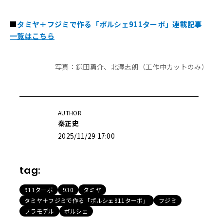
■
タミヤ＋フジミで作る「ポルシェ911ターボ」連載記事
一覧はこちら
写真：鎌田勇介、北澤志朗（工作中カットのみ）
AUTHOR
秦正史
2025/11/29 17:00
tag:
911ターボ
930
タミヤ
タミヤ＋フジミで作る「ポルシェ911ターボ」
フジミ
プラモデル
ポルシェ