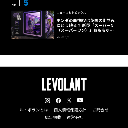
5
No
ニュース＆トピックス
ホンダの痛快EVは英国の街並み
にどう映る？ 新型「スーパーN
（スーパーワン）」おもちゃ箱
ツアーの全貌
2026 8/5
ル・ボランとは
個人情報保護方針
お問合せ
広告掲載
運営会社