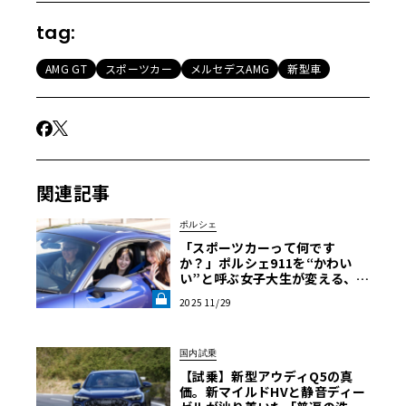
tag:
AMG GT
スポーツカー
メルセデスAMG
新型車
関連記事
ポルシェ
「スポーツカーって何です
か？」ポルシェ911を“かわい
い”と呼ぶ女子大生が変える、自
動車評論の常識【渡辺慎太郎の
2025 11/29
ツベコベイワセテ】《LE VOLA
NT LAB》
国内試乗
【試乗】新型アウディQ5の真
価。新マイルドHVと静音ディー