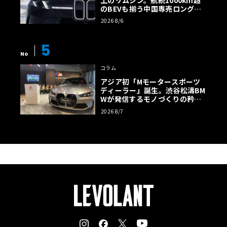
のBEVも揃う中国専売ロング仕
様の全貌
2026 8/6
5
No
コラム
アジア初「Mモータースポーツ
ディーラー」誕生。渋谷松濤BM
Wが発信するモノづくりの矜持
【木下隆之コラム】
2026 8/7