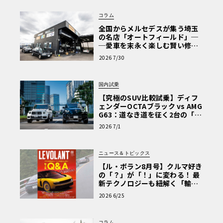
コラム
全国からメルセデスが集う埼玉
の名店「オートフィールド」─
─愛車を末永く楽しむ賢い修理
術と、プロがフックス製オイル
2026 7/30
を選ぶ理由〈PR〉
国内試乗
【究極のSUV比較試乗】ディフ
ェンダーOCTAブラック vs AMG
G63：道なき道を征く2台の「対
極的アプローチ」
2026 7/1
ニュース＆トピックス
【ル・ボラン8月号】クルマ好き
の「？」が「！」に変わる！ 最
新テクノロジーも紐解く「輸入
車Q&A」
2026 6/25
コラム