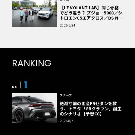
【LE VOLANT LAB】同じ骨格
でどう違う？ プジョー5008／シ
トロエンC5エアクロス／DS Nº4
読者一気乗りレポート
2026 6/24
RANKING
1
No
スクープ
絶滅寸前の国産FRセダンを救
う、トヨタ「GRクラウン」誕生
のシナリオ【予想CG】
2026 8/7