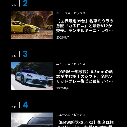
2
No
ニュース＆トピックス
【世界限定99台】名車ミウラの
意匠「カネロニ」と最新V12が
交差。ランボルギーニ・レヴエ
ルトに60周年記念車が登場
2026 8/7
3
No
ニュース＆トピックス
【GR86一部改良】0.5mmの執
念が生む極上のシフト。名色ソ
リッドグレー復活と最新アイサ
イトでFRの極みへ
2026 8/6
4
No
ニュース＆トピックス
【BMW新型X5／iX5】後席は極
上のリムジン。航続1000km超