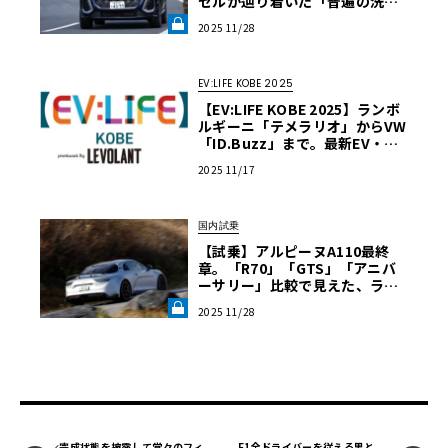
ゼルが辿り着いた「普遍の洗
練」《LE VOLANT LAB》
2025 11/28
EV:LIFE KOBE 2025
【EV:LIFE KOBE 2025】ランボ
ルギーニ「テメラリオ」からVW
「ID.Buzz」まで。最新EV・PH
EVが神戸に集結、11月29・30
2025 11/17
日開催
国内試乗
【試乗】アルピーヌA110最終
章。「R70」「GTS」「アニバ
ーサリー」比較で見えた、ライ
トウェイトスポーツの到達点《L
2025 11/28
E VOLANT LAB》
完成状態を披露して堂々のフィ
F1全ドライバーを従える男と