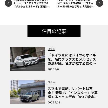
ナーレ！ タミヤ＋フジミで作る
は？ メルセデスAMGセーフティ
「ポルシェ911ターボ」第7回
カー500戦の金字塔と「究極の仕
【LE VOLANT モデルカー俱楽
事」《LE VOLANT LAB》
部】
注目の記事
コラム
「ドイツ車にはドイツのオイル
を」名門フックスとメルセデス
の深い縁。名店が推す公認の安
心と、Cクラスで味わうシルキー
2026 8/6
な走り〈PR〉
コラム
スマホで完結、サポートは万
全！ 新型EV「インスター」で実
感するヒョンデの「4つの安心」
【第1回・ヒョンデ6つの疑問：
2026 7/31
Why? Hyundai?】〈PR〉