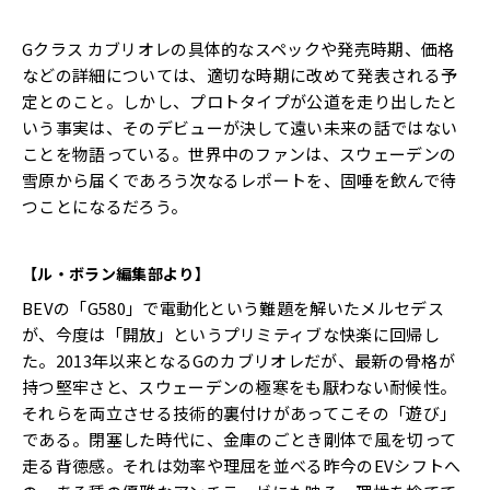
Gクラス カブリオレの具体的なスペックや発売時期、価格
などの詳細については、適切な時期に改めて発表される予
定とのこと。しかし、プロトタイプが公道を走り出したと
いう事実は、そのデビューが決して遠い未来の話ではない
ことを物語っている。世界中のファンは、スウェーデンの
雪原から届くであろう次なるレポートを、固唾を飲んで待
つことになるだろう。
【ル・ボラン編集部より】
BEVの「G580」で電動化という難題を解いたメルセデス
が、今度は「開放」というプリミティブな快楽に回帰し
た。2013年以来となるGのカブリオレだが、最新の骨格が
持つ堅牢さと、スウェーデンの極寒をも厭わない耐候性。
それらを両立させる技術的裏付けがあってこその「遊び」
である。閉塞した時代に、金庫のごとき剛体で風を切って
走る背徳感。それは効率や理屈を並べる昨今のEVシフトへ