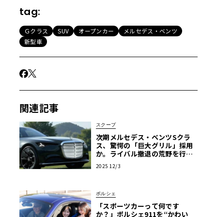
tag:
Ｇクラス
SUV
オープンカー
メルセデス・ベンツ
新型車
関連記事
スクープ
次期メルセデス・ベンツSクラ
ス、驚愕の「巨大グリル」採用
か。ライバル撤退の荒野を行
く“孤高の独走”
2025 12/3
ポルシェ
「スポーツカーって何です
か？」ポルシェ911を“かわい