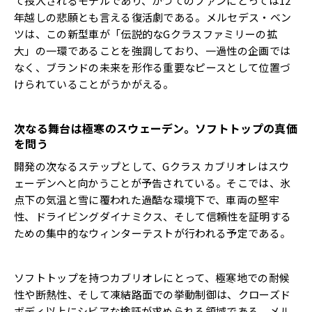
て投入されるモデルであり、かつてのファンにとっては12
年越しの悲願とも言える復活劇である。メルセデス・ベン
ツは、この新型車が「伝説的なGクラスファミリーの拡
大」の一環であることを強調しており、一過性の企画では
なく、ブランドの未来を形作る重要なピースとして位置づ
けられていることがうかがえる。
次なる舞台は極寒のスウェーデン。ソフトトップの真価
を問う
開発の次なるステップとして、Gクラス カブリオレはスウ
ェーデンへと向かうことが予告されている。そこでは、氷
点下の気温と雪に覆われた過酷な環境下で、車両の堅牢
性、ドライビングダイナミクス、そして信頼性を証明する
ための集中的なウィンターテストが行われる予定である。
ソフトトップを持つカブリオレにとって、極寒地での耐候
性や断熱性、そして凍結路面での挙動制御は、クローズド
ボディ以上にシビアな検証が求められる領域である。メル