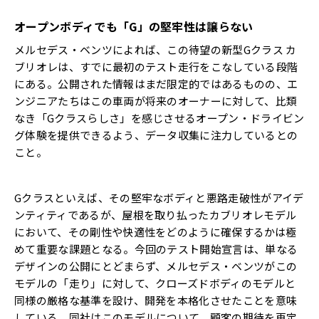
オープンボディでも「
G
」の堅牢性は譲らない
メルセデス・ベンツによれば、この待望の新型Gクラス カ
ブリオレは、すでに最初のテスト走行をこなしている段階
にある。公開された情報はまだ限定的ではあるものの、エ
ンジニアたちはこの車両が将来のオーナーに対して、比類
なき「Gクラスらしさ」を感じさせるオープン・ドライビン
グ体験を提供できるよう、データ収集に注力しているとの
こと。
Gクラスといえば、その堅牢なボディと悪路走破性がアイデ
ンティティであるが、屋根を取り払ったカブリオレモデル
において、その剛性や快適性をどのように確保するかは極
めて重要な課題となる。今回のテスト開始宣言は、単なる
デザインの公開にとどまらず、メルセデス・ベンツがこの
モデルの「走り」に対して、クローズドボディのモデルと
同様の厳格な基準を設け、開発を本格化させたことを意味
している。同社はこのモデルについて、顧客の期待を再定