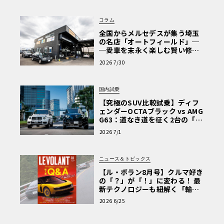
コラム
全国からメルセデスが集う埼玉
の名店「オートフィールド」─
─愛車を末永く楽しむ賢い修理
術と、プロがフックス製オイル
2026 7/30
を選ぶ理由〈PR〉
国内試乗
【究極のSUV比較試乗】ディフ
ェンダーOCTAブラック vs AMG
G63：道なき道を征く2台の「対
極的アプローチ」
2026 7/1
ニュース＆トピックス
【ル・ボラン8月号】クルマ好き
の「？」が「！」に変わる！ 最
新テクノロジーも紐解く「輸入
車Q&A」
2026 6/25