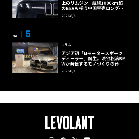
上のリムジン。航続1000km超
のBEVも揃う中国専売ロング仕
様の全貌
2026 8/6
5
No
コラム
アジア初「Mモータースポーツ
ディーラー」誕生。渋谷松濤BM
Wが発信するモノづくりの矜持
【木下隆之コラム】
2026 8/7