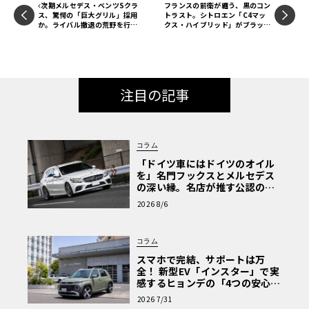
次期メルセデス・ベンツSクラ
フランスの前衛が纏う、黒のコン
ス、驚愕の「巨大グリル」採用
トラスト。シトロエン「C4マッ
か。ライバル撤退の荒野を行
クス・ハイブリッド」がブラック
く“孤高の独走”
ルーフの新仕様へ
注目の記事
コラム
「ドイツ車にはドイツのオイル
を」名門フックスとメルセデス
の深い縁。名店が推す公認の安
心と、Cクラスで味わうシルキー
2026 8/6
な走り〈PR〉
コラム
スマホで完結、サポートは万
全！ 新型EV「インスター」で実
感するヒョンデの「4つの安心」
【第1回・ヒョンデ6つの疑問：
2026 7/31
Why? Hyundai?】〈PR〉