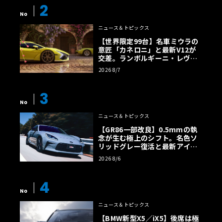
2
No
ニュース＆トピックス
【世界限定99台】名車ミウラの
意匠「カネロニ」と最新V12が
交差。ランボルギーニ・レヴエ
ルトに60周年記念車が登場
2026 8/7
3
No
ニュース＆トピックス
【GR86一部改良】0.5mmの執
念が生む極上のシフト。名色ソ
リッドグレー復活と最新アイサ
イトでFRの極みへ
2026 8/6
4
No
ニュース＆トピックス
【BMW新型X5／iX5】後席は極