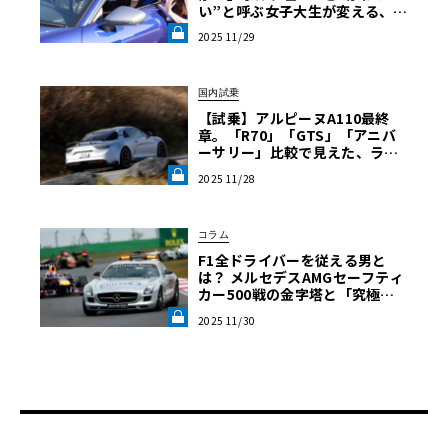
い”と呼ぶ女子大生が変える、自
動車評論の常識【渡辺慎太郎の
2025 11/29
ツベコベイワセテ】《LE VOLA
NT LAB》
国内試乗
【試乗】アルピーヌA110最終
章。「R70」「GTS」「アニバ
ーサリー」比較で見えた、ライ
トウェイトスポーツの到達点《L
2025 11/28
E VOLANT LAB》
コラム
F1全ドライバーを従える男と
は？ メルセデスAMGセーフティ
カー500戦の金字塔と「究極の
仕事」《LE VOLANT LAB》
2025 11/30