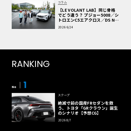
コラム
【LE VOLANT LAB】同じ骨格
でどう違う？ プジョー5008／シ
トロエンC5エアクロス／DS Nº4
読者一気乗りレポート
2026 6/24
RANKING
1
No
スクープ
絶滅寸前の国産FRセダンを救
う、トヨタ「GRクラウン」誕生
のシナリオ【予想CG】
2026 8/7