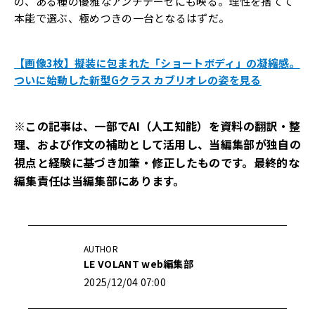
の、ある種の優雅なアンチテーゼにも映る。理性を捨てて
本能で選ぶ、極めつきの一台となるはずだ。
【画像3枚】擬装に包まれた「ショートボディ」の凝縮感。
ついに始動した新型Gクラス カブリオレの姿を見る
※この記事は、一部でAI（人工知能）を資料の翻訳・整
理、および作文の補助として活用し、当編集部が独自の
視点と経験に基づき加筆・修正したものです。最終的な
編集責任は当編集部にあります。
AUTHOR
LE VOLANT web編集部
2025/12/04 07:00