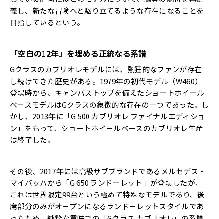
義し、新たな冒険へと駆り立てるような存在になることを
目指しているという。
「空白の
12
年」を埋める正統なる系譜
Gクラスのカブリオレモデルには、熱狂的なファンが存在
し続けてきた歴史がある。1979年の初代モデル（W460）
登場時から、キャンバストップを備えたショートホイール
ベースモデルはGクラスの象徴的な存在の一つであった。し
かし、2013年に「G 500 カブリオレ ファイナルエディショ
ン」をもって、ショートホイールベースのカブリオレ生産
は終了した。
その後、2017年には高級サブブランドであるメルセデス・
マイバッハから「G 650 ランドーレット」が登場したが、
これは世界限定99台という極めて特殊なモデルであり、後
席部分のみがオープンになるランドーレットスタイルであ
ったため、純粋な意味での「Gクラス カブリオレ」の系譜