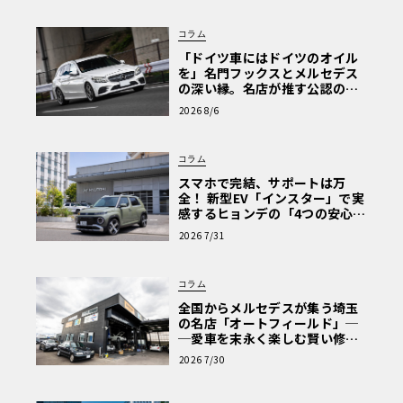
コラム
「ドイツ車にはドイツのオイル
を」名門フックスとメルセデス
の深い縁。名店が推す公認の安
心と、Cクラスで味わうシルキー
2026 8/6
な走り〈PR〉
コラム
スマホで完結、サポートは万
全！ 新型EV「インスター」で実
感するヒョンデの「4つの安心」
【第1回・ヒョンデ6つの疑問：
2026 7/31
Why? Hyundai?】〈PR〉
コラム
全国からメルセデスが集う埼玉
の名店「オートフィールド」─
─愛車を末永く楽しむ賢い修理
術と、プロがフックス製オイル
2026 7/30
を選ぶ理由〈PR〉