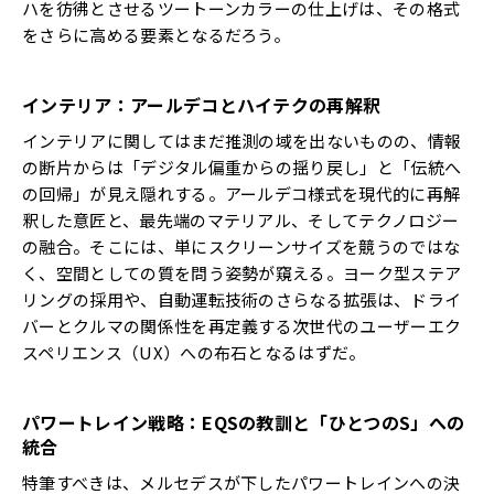
ハを彷彿とさせるツートーンカラーの仕上げは、その格式
をさらに高める要素となるだろう。
インテリア：アールデコとハイテクの再解釈
インテリアに関してはまだ推測の域を出ないものの、情報
の断片からは「デジタル偏重からの揺り戻し」と「伝統へ
の回帰」が見え隠れする。アールデコ様式を現代的に再解
釈した意匠と、最先端のマテリアル、そしてテクノロジー
の融合。そこには、単にスクリーンサイズを競うのではな
く、空間としての質を問う姿勢が窺える。ヨーク型ステア
リングの採用や、自動運転技術のさらなる拡張は、ドライ
バーとクルマの関係性を再定義する次世代のユーザーエク
スペリエンス（UX）への布石となるはずだ。
パワートレイン戦略：
EQS
の教訓と「ひとつの
S
」への
統合
特筆すべきは、メルセデスが下したパワートレインへの決