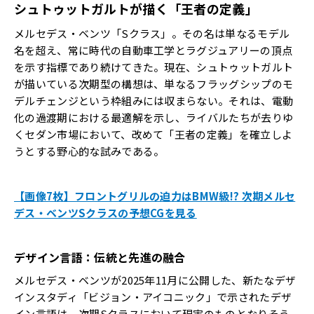
シュトゥットガルトが描く「王者の定義」
メルセデス・ベンツ「Sクラス」。その名は単なるモデル
名を超え、常に時代の自動車工学とラグジュアリーの頂点
を示す指標であり続けてきた。現在、シュトゥットガルト
が描いている次期型の構想は、単なるフラッグシップのモ
デルチェンジという枠組みには収まらない。それは、電動
化の過渡期における最適解を示し、ライバルたちが去りゆ
くセダン市場において、改めて「王者の定義」を確立しよ
うとする野心的な試みである。
【画像7枚】フロントグリルの迫力はBMW級!? 次期メルセ
デス・ベンツSクラスの予想CGを見る
デザイン言語：伝統と先進の融合
メルセデス・ベンツが2025年11月に公開した、新たなデザ
インスタディ「ビジョン・アイコニック」で示されたデザ
イン言語は、次期Sクラスにおいて現実のものとなりそう