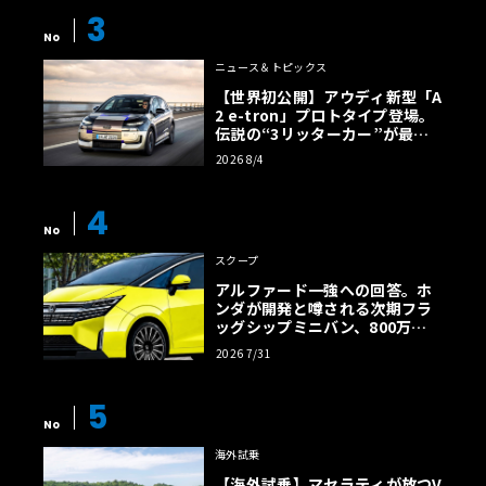
3
No
ニュース＆トピックス
【世界初公開】アウディ新型「A
2 e-tron」プロトタイプ登場。
伝説の“3リッターカー”が最高
効率エントリーBEVとして復活
2026 8/4
【画像38枚】
4
No
スクープ
アルファード一強への回答。ホ
ンダが開発と噂される次期フラ
ッグシップミニバン、800万円
超の勝算【予想CG】
2026 7/31
5
No
海外試乗
【海外試乗】マセラティが放つV