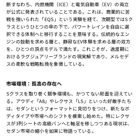
断――すなわち、内燃機関（ICE）と電気自動車（EV）の両立
が公式に発表されていることである。これは、商業的に苦
戦を強いられた「EQS」という実験を経て、次期型ではSク
ラスというひとつの傘の下で、パワートレインを自由に選
択できる体制へと移行することを意味する。伝統的なエン
ジンの鼓動を求める層と、静寂なEV体験を求める層の双方
を、ひとつの頂点モデルで満たす。これこそが、過渡期に
おけるラグジュアリーブランドの現実解であり、メルセデ
スの柔軟な戦略転換を象徴している。
市場環境：孤高の存在へ
Sクラスを取り巻く競争環境も、かつてない局面を迎えてい
る。アウディ「A8」やレクサス「LS」といった好敵手たち
は、セダンというフォーマットに見切りをつけ、新たなボ
ディタイプや市場へのシフトを模索し始めた。特にレクサ
スが3列シートの高級バンへと軸足を移しつつある現状は、
セダン市場の縮小を如実に物語っている。