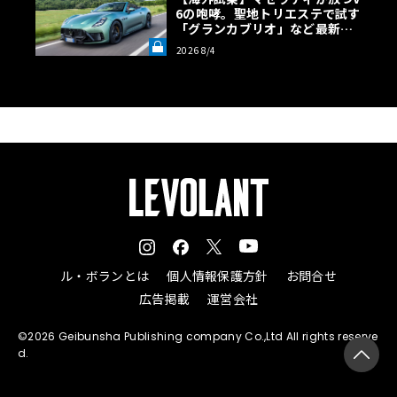
6の咆哮。聖地トリエステで試す
「グランカブリオ」など最新ト
ロフェオ3台の官能評価《LE VO
2026 8/4
LANT LAB》
ル・ボランとは
個人情報保護方針
お問合せ
広告掲載
運営会社
©2026 Geibunsha Publishing company Co.,Ltd All rights reserve
d.