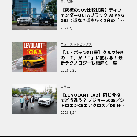
国内試乗
【究極のSUV比較試乗】ディフ
ェンダーOCTAブラック vs AMG
G63：道なき道を征く2台の「対
極的アプローチ」
2026 7/1
ニュース＆トピックス
【ル・ボラン8月号】クルマ好き
の「？」が「！」に変わる！ 最
新テクノロジーも紐解く「輸入
車Q&A」
2026 6/25
コラム
【LE VOLANT LAB】同じ骨格
でどう違う？ プジョー5008／シ
トロエンC5エアクロス／DS Nº4
読者一気乗りレポート
2026 6/24