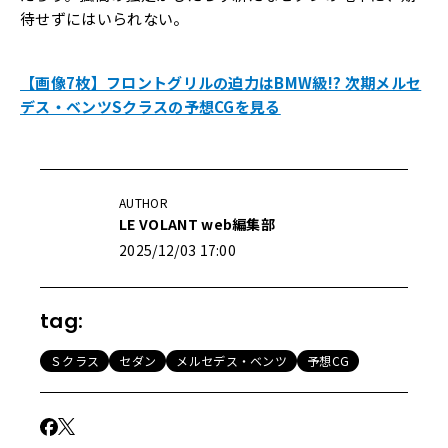
待せずにはいられない。
【画像7枚】フロントグリルの迫力はBMW級!? 次期メルセ
デス・ベンツSクラスの予想CGを見る
AUTHOR
LE VOLANT web編集部
2025/12/03 17:00
tag:
Ｓクラス
セダン
メルセデス・ベンツ
予想CG