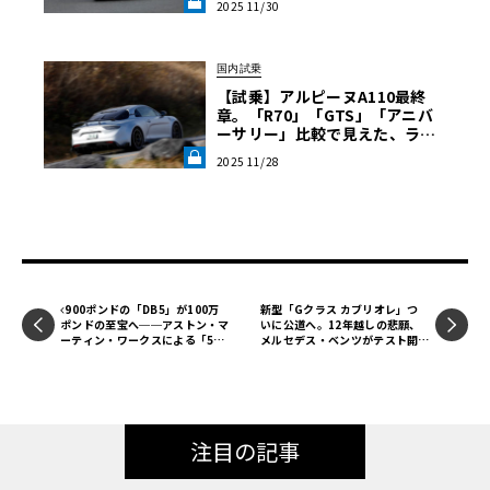
2025 11/30
国内試乗
【試乗】アルピーヌA110最終
章。「R70」「GTS」「アニバ
ーサリー」比較で見えた、ライ
トウェイトスポーツの到達点《L
2025 11/28
E VOLANT LAB》
900ポンドの「DB5」が100万
新型「Gクラス カブリオレ」つ
ポンドの至宝へ──アストン・マ
いに公道へ。12年越しの悲願、
ーティン・ワークスによる「50
メルセデス・ベンツがテスト開始
年越しの奇跡」
を発表
注目の記事