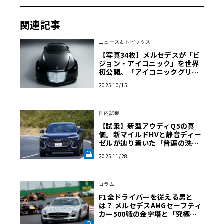
関連記事
ニュース＆トピックス
【写真34枚】メルセデスが「ビ
ジョン・アイコニック」を世界
初公開。「アイコニックグリ
ル」で示す次世代のブランド像
2025 10/15
とは
国内試乗
【試乗】新型アウディQ5の真
価。新マイルドHVと静音ディー
ゼルが辿り着いた「普遍の洗
練」《LE VOLANT LAB》
2025 11/28
コラム
F1全ドライバーを従える男と
は？ メルセデスAMGセーフティ
カー500戦の金字塔と「究極の
仕事」《LE VOLANT LAB》