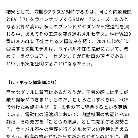
結果として、次期Sクラスが対峙するのは、同じく内燃機関
とEV（i7）をラインナップするBMW「7シリーズ」のみと
なる公算が高い。多くのブランドがセダンから撤退戦を演
じる中、あえてその王道を突き進むメルセデス。現行W223
型の2026年に予定される大幅改良を経て、2020年代後半に
登場する次期モデルは、ライバル不在の荒野において、改
めて「ラグジュアリーセダンこそが自動車の頂点である」
という事実を証明することになるだろう。
【ル・ボラン編集部より】
巨大なグリルに賛否はあるだろうが、王者の顔には常に威
厳と論争がつきまとうものだ。むしろ注目すべきは、EQS
で分けた系譜を再び「S」の名の下に統合するという英断
である。電動化の過渡期において、内燃機関の官能とEVの
静寂、その双方を「ひとつの頂点」として提示する姿勢こ
そ、ライバル不在の荒野を行くメルセデスの矜持と言える
だろう。孤高の独走がもたらす新たなセダンの地平に、期