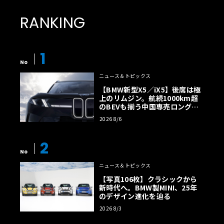
RANKING
1
No
ニュース＆トピックス
【BMW新型X5／iX5】後席は極
上のリムジン。航続1000km超
のBEVも揃う中国専売ロング仕
様の全貌
2026 8/6
2
No
ニュース＆トピックス
【写真106枚】クラシックから
新時代へ。BMW製MINI、25年
のデザイン進化を辿る
2026 8/3