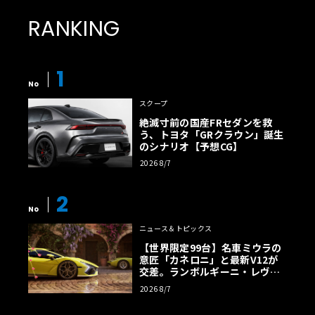
RANKING
1
No
スクープ
絶滅寸前の国産FRセダンを救
う、トヨタ「GRクラウン」誕生
のシナリオ【予想CG】
2026 8/7
2
No
ニュース＆トピックス
【世界限定99台】名車ミウラの
意匠「カネロニ」と最新V12が
交差。ランボルギーニ・レヴエ
ルトに60周年記念車が登場
2026 8/7