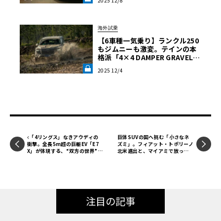
2025 12/8
究】《LE VOLANT LAB》
海外試乗
【6車種一気乗り】ランクル250
もジムニーも激変。テインの本
格派「4×4 DAMPER GRAVEL
2」がダートで証明した実力《L
2025 12/4
E VOLANT LAB》
「4リングス」なきアウディの
巨体SUVの国へ挑む「小さなネ
衝撃。全長5m超の巨躯EV「E7
ズミ」。フィアット・トポリーノ
X」が体現する、“双方の世界”の
北米進出と、マイアミで放っ
到達点
た“極彩色の衝撃”
注目の記事