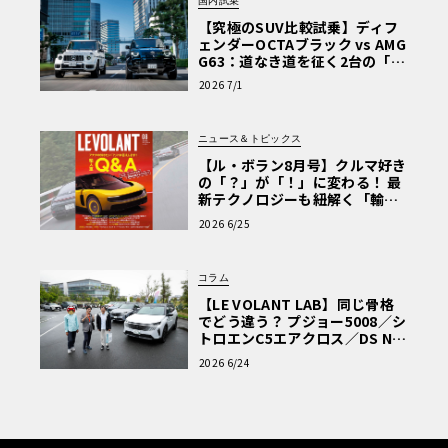
国内試乗
【究極のSUV比較試乗】ディフ
ェンダーOCTAブラック vs AMG
G63：道なき道を征く2台の「対
極的アプローチ」
2026 7/1
ニュース＆トピックス
【ル・ボラン8月号】クルマ好き
の「？」が「！」に変わる！ 最
新テクノロジーも紐解く「輸入
車Q&A」
2026 6/25
コラム
【LE VOLANT LAB】同じ骨格
でどう違う？ プジョー5008／シ
トロエンC5エアクロス／DS Nº4
読者一気乗りレポート
2026 6/24