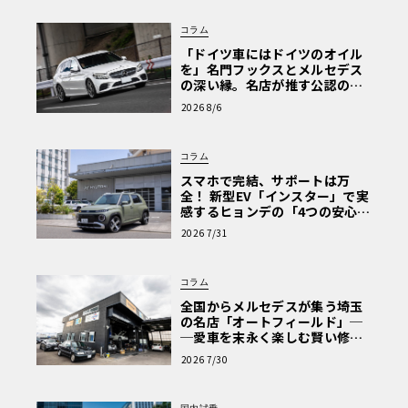
コラム
「ドイツ車にはドイツのオイル
を」名門フックスとメルセデス
の深い縁。名店が推す公認の安
心と、Cクラスで味わうシルキー
2026 8/6
な走り〈PR〉
コラム
スマホで完結、サポートは万
全！ 新型EV「インスター」で実
感するヒョンデの「4つの安心」
【第1回・ヒョンデ6つの疑問：
2026 7/31
Why? Hyundai?】〈PR〉
コラム
全国からメルセデスが集う埼玉
の名店「オートフィールド」─
─愛車を末永く楽しむ賢い修理
術と、プロがフックス製オイル
2026 7/30
を選ぶ理由〈PR〉