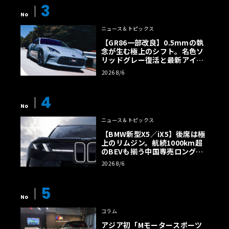
3
No
ニュース＆トピックス
【GR86一部改良】0.5mmの執
念が生む極上のシフト。名色ソ
リッドグレー復活と最新アイサ
イトでFRの極みへ
2026 8/6
4
No
ニュース＆トピックス
【BMW新型X5／iX5】後席は極
上のリムジン。航続1000km超
のBEVも揃う中国専売ロング仕
様の全貌
2026 8/6
5
No
コラム
アジア初「Mモータースポーツ