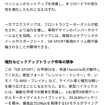
ペンションのセットアップを改善し、オフロードでの耐久
性を強化したものになるはずだ。
一方でエクステリアは、フロントラジエーターグリルが拡
大され、より迫力を増し、専用デザインのバンパーやホイ
ールなどを採用。インテリアには、専用のステアリングホ
イールやスポーツシート、GR SPORT専用のトリム類が装
備されることが期待できる。
熾烈なピックアップトラック市場の競争
この「GR SPORT」の予想CGを、早速Theottle氏が製作し
てくれた。新型フォード「レンジャー・トレマー」や、い
すゞ「D-MAX・ブレイド」など、ライバル車と熾烈な戦い
を繰り広げることになるだろう。また、新型ハイラックス
には、電動化市場での競争を意識し、2.8L直列4気筒ディー
ゼルターボ＋マイルドハイブリッドと、59.2kWhバッテリ
ーを積み、最高出力196psを発揮するEVモデルがラインア