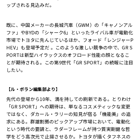
ップされる見込みだ。
既に、中国メーカーの長城汽車（GWM）の「キャノンアル
ファ」やBYDの「シャーク6」といったライバル車が電動化
市場でトヨタに先んじているほか、フォード「レンジャーP
HEV」も登場予定だ 。このような激しい競争の中で、GR S
PORTは新型ハイラックスのオフロード性能の顔となるこ
とが期待される。この第9世代「GR SPORT」の続報に注目
したい。
【ル・ボラン編集部より】
先代の登場から10年、満を持しての刷新である。とりわけ
「GR SPORT」への期待は、単なるコスメティックな変更
ではなく、ダカール・ラリーの知見が宿る「機能美」の追
求にある。群雄割拠のピックアップ市場において、電動化
という時代の要請と、ラダーフレームが持つ質実剛健な哲
学をどう高次元で止揚させるか。トヨタが描くタフネスの