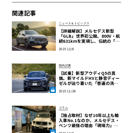
関連記事
ニュース＆トピックス
【詳細解説】メルセデス新型
「GLB」世界初公開。800V・航
続631kmを実現し、伝統の「7
人乗り」も守り抜いた多才な進
2025 12/8
化
国内試乗
【試乗】新型アウディQ5の真
価。新マイルドHVと静音ディー
ゼルが辿り着いた「普遍の洗
練」《LE VOLANT LAB》
2025 11/28
コラム
【独占取材】なぜ10年以上も輸
入車No.1なのか。メルセデス・
ベンツ最強の理由「現場力」の
正体に迫る【自動車業界の研