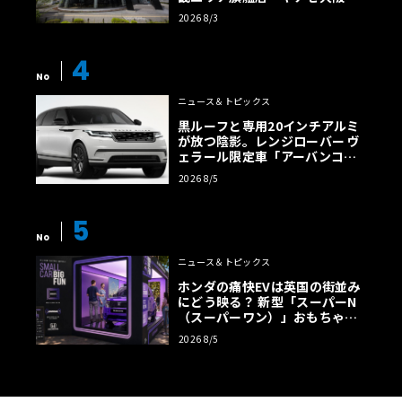
店」がリニューアル
2026 8/3
4
No
ニュース＆トピックス
黒ルーフと専用20インチアルミ
が放つ陰影。レンジローバー ヴ
ェラール限定車「アーバンコン
トラスト・エディション」登場
2026 8/5
5
No
ニュース＆トピックス
ホンダの痛快EVは英国の街並み
にどう映る？ 新型「スーパーN
（スーパーワン）」おもちゃ箱
ツアーの全貌
2026 8/5