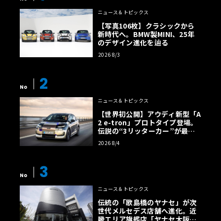
ニュース＆トピックス
【写真106枚】クラシックから
新時代へ。BMW製MINI、25年
のデザイン進化を辿る
2026 8/3
2
No
ニュース＆トピックス
【世界初公開】アウディ新型「A
2 e-tron」プロトタイプ登場。
伝説の“3リッターカー”が最高
効率エントリーBEVとして復活
2026 8/4
【画像38枚】
3
No
ニュース＆トピックス
伝統の「歌島橋のヤナセ」が次
世代メルセデス店舗へ進化。近
畿エリア旗艦店「ヤナセ大阪支