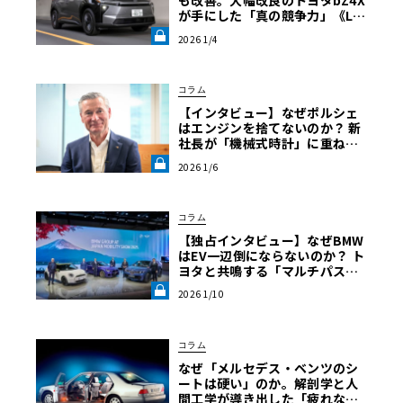
も改善。大幅改良のトヨタbZ4X
が手にした「真の競争力」《LE
VOLANT LAB》
2026 1/4
コラム
【インタビュー】なぜポルシェ
はエンジンを捨てないのか？ 新
社長が「機械式時計」に重ねた
共存の哲学《LE VOLANT LA
2026 1/6
B》
コラム
【独占インタビュー】なぜBMW
はEV一辺倒にならないのか？ ト
ヨタと共鳴する「マルチパスウ
ェイ」と次世代水素モデルの勝
2026 1/10
算【自動車業界の研究】《LE V
OLANT LAB》
コラム
なぜ「メルセデス・ベンツのシ
ートは硬い」のか。解剖学と人
間工学が導き出した「疲れな