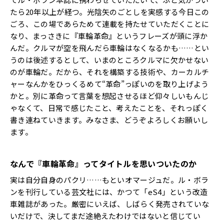
たら20年以上が経つ。光陰矢のごとしを実感する今日この
ごろ、この場であらためて連載を持たせていただくことに
なり、まっさきに『車輪革命』というフレーズが頭に浮か
んだ。クルマが空を飛んだら車輪はなくなるかも……とい
うのは後述するとして、いまのところクルマに欠かせない
のが車輪だ。だから、それを構築する技術や、カーカルチ
ャーなんかをひっくるめて“革命”っぽいのを取り上げよう
かと。別に革命って言葉を想起させるほど仰々しいもんじ
ゃなくて、日常で感じたこと、考えたことを、それっぽく
書き連ねていきます。みなさま、どうぞよろしくお願いし
ます。
なんで『車輪革命』ってタイトルを思いついたのか
実は自分自身のパクリ……もといオマージュだ。ル・ボラ
ンを刊行している芸文社には、かつて「eS4」という改造
車雑誌があった。厳密にいえば、しばらく発売されていな
いだけで、決してまだ途絶えたわけではないと信じてい