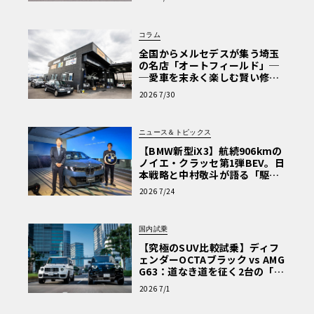
Why? Hyundai?】〈PR〉
コラム
全国からメルセデスが集う埼玉
の名店「オートフィールド」─
─愛車を末永く楽しむ賢い修理
術と、プロがフックス製オイル
2026 7/30
を選ぶ理由〈PR〉
ニュース＆トピックス
【BMW新型iX3】航続906kmの
ノイエ・クラッセ第1弾BEV。日
本戦略と中村敬斗が語る「駆け
ぬける歓び」
2026 7/24
国内試乗
【究極のSUV比較試乗】ディフ
ェンダーOCTAブラック vs AMG
G63：道なき道を征く2台の「対
極的アプローチ」
2026 7/1