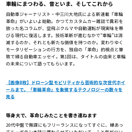
車輪にまつわる、昔といま、そしてこれから
自動車ジャーナリスト・中三川大地氏による新連載『車輪
革命』がいよいよ始動。かつてカスタムカー雑誌で異彩を
放った名コラムが、空飛ぶクルマや自動運転が現実味を帯
びる現代に復活します。技術革新が進むなかで“車輪”は消
滅するのか、それとも新たな価値を持つのか。変わりゆく
モータリゼーションの行方を、独自の「革命」的視点と筆
致で綴る自動車エッセイ。第1回は、タイトルの由来と車輪
の未来について語ってもらいます。
【画像8枚】ドローン型モビリティから芸術的な次世代ホイ
ールまで。「車輪革命」を象徴するテクノロジーの数々を
見る
等身大で、革命じみたことを書き連ねます
20代中盤で無謀にもフリーランスになってすぐに、縁あっ
てル・ボラン本誌に携わらせていただいて、ふと気がつい