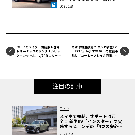
い」の論理【メルセデス安全原
2026 1/8
論 02】《LE VOLANT LAB》
MTBとライダー付属版も登場！
もはや給油感覚？ ボルボ新型EV
トミーテックのホンダ「シビッ
「EX60」が示す810kmの航続距
ク・シャトル」1/64ミニカーに
離と「コーヒーブレイク充電」の
新仕様、2026年6月発売！【LE
衝撃
VOLANT モデルカー俱楽部】
注目の記事
コラム
スマホで完結、サポートは万
全！ 新型EV「インスター」で実
感するヒョンデの「4つの安心」
【第1回・ヒョンデ6つの疑問：
2026 7/31