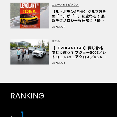
ニュース＆トピックス
【ル・ボラン8月号】クルマ好き
の「？」が「！」に変わる！ 最
新テクノロジーも紐解く「輸入
車Q&A」
2026 6/25
コラム
【LE VOLANT LAB】同じ骨格
でどう違う？ プジョー5008／シ
トロエンC5エアクロス／DS Nº4
読者一気乗りレポート
2026 6/24
RANKING
1
No