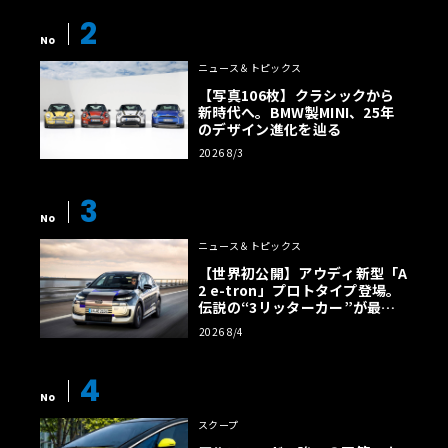
2
No
ニュース＆トピックス
【写真106枚】クラシックから
新時代へ。BMW製MINI、25年
のデザイン進化を辿る
2026 8/3
3
No
ニュース＆トピックス
【世界初公開】アウディ新型「A
2 e-tron」プロトタイプ登場。
伝説の“3リッターカー”が最高
効率エントリーBEVとして復活
2026 8/4
【画像38枚】
4
No
スクープ