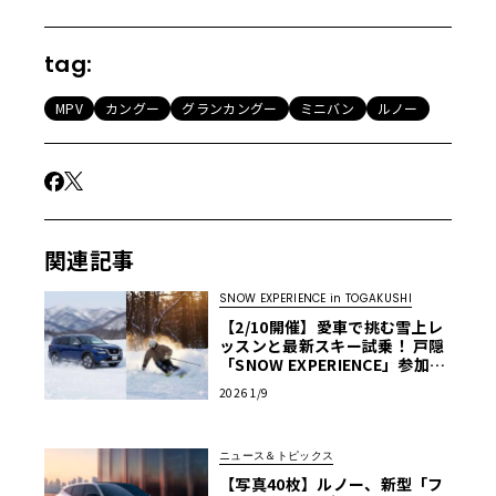
tag:
MPV
カングー
グランカングー
ミニバン
ルノー
関連記事
SNOW EXPERIENCE in TOGAKUSHI
【2/10開催】愛車で挑む雪上レ
ッスンと最新スキー試乗！ 戸隠
「SNOW EXPERIENCE」参加募
集中
2026 1/9
ニュース＆トピックス
【写真40枚】ルノー、新型「フ