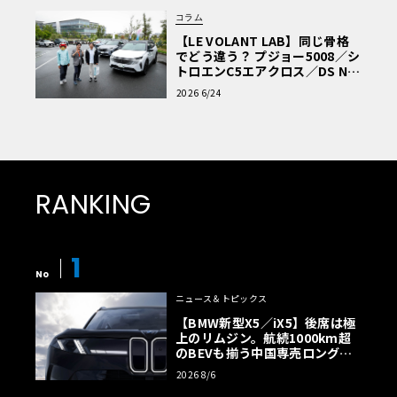
コラム
【LE VOLANT LAB】同じ骨格
でどう違う？ プジョー5008／シ
トロエンC5エアクロス／DS Nº4
読者一気乗りレポート
2026 6/24
RANKING
1
No
ニュース＆トピックス
【BMW新型X5／iX5】後席は極
上のリムジン。航続1000km超
のBEVも揃う中国専売ロング仕
様の全貌
2026 8/6