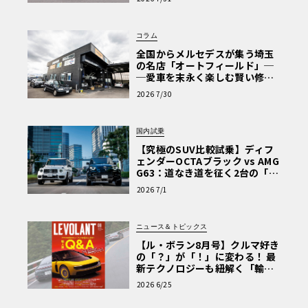
Why? Hyundai?】〈PR〉
コラム
全国からメルセデスが集う埼玉
の名店「オートフィールド」─
─愛車を末永く楽しむ賢い修理
術と、プロがフックス製オイル
2026 7/30
を選ぶ理由〈PR〉
国内試乗
【究極のSUV比較試乗】ディフ
ェンダーOCTAブラック vs AMG
G63：道なき道を征く2台の「対
極的アプローチ」
2026 7/1
ニュース＆トピックス
【ル・ボラン8月号】クルマ好き
の「？」が「！」に変わる！ 最
新テクノロジーも紐解く「輸入
車Q&A」
2026 6/25