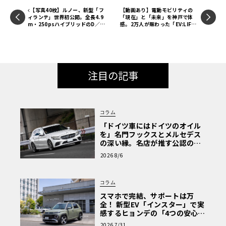
【写真40枚】ルノー、新型「フ
【動画あり】電動モビリティの
ィランテ」世界初公開。全長4.9
「現在」と「未来」を神戸で体
m・250psハイブリッドのD／E
感。2万人が賑わった「EV:LIFE
セグメント・クロスオーバー
KOBE 2025」の全貌
注目の記事
コラム
「ドイツ車にはドイツのオイル
を」名門フックスとメルセデス
の深い縁。名店が推す公認の安
心と、Cクラスで味わうシルキー
2026 8/6
な走り〈PR〉
コラム
スマホで完結、サポートは万
全！ 新型EV「インスター」で実
感するヒョンデの「4つの安心」
【第1回・ヒョンデ6つの疑問：
2026 7/31