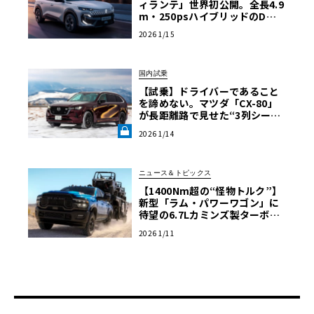
ィランテ」世界初公開。全長4.9
m・250psハイブリッドのD／E
セグメント・クロスオーバー
2026 1/15
国内試乗
【試乗】ドライバーであること
を諦めない。マツダ「CX-80」
が長距離路で見せた“3列シート
のスポーツカー”という矜持《L
2026 1/14
E VOLANT LAB》
ニュース＆トピックス
【1400Nm超の“怪物トルク”】
新型「ラム・パワーワゴン」に
待望の6.7Lカミンズ製ターボデ
ィーゼル
2026 1/11