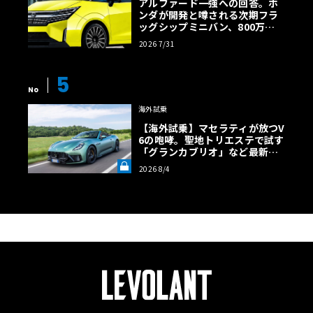
アルファード一強への回答。ホ
ンダが開発と噂される次期フラ
ッグシップミニバン、800万円
超の勝算【予想CG】
2026 7/31
5
No
海外試乗
【海外試乗】マセラティが放つV
6の咆哮。聖地トリエステで試す
「グランカブリオ」など最新ト
ロフェオ3台の官能評価《LE VO
2026 8/4
LANT LAB》