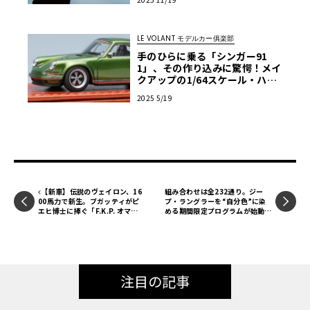
LE VOLANT モデルカー俱楽部
手のひらに乗る「シンガー91
1」、その作り込みに驚愕！メイ
クアップの1/64スケール・ハン
ドメイド・ミニカー【LE VOLA
2025 5/19
NT モデルカー俱楽部】
【新車】伝説のヴェイロン、16
組み合わせは全232通り。ジー
00馬力で新生。ブガッティがピ
プ・ラングラーを“自分色”に染
エヒ博士に捧ぐ「F.K.P. オマー
める期間限定プログラムが始動。
ジュ」
「モヒート！」や「ホセ」も選択
可能
注目の記事