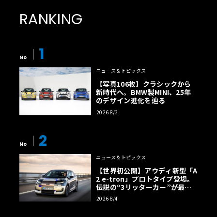
RANKING
1
No
ニュース＆トピックス
【写真106枚】クラシックから
新時代へ。BMW製MINI、25年
のデザイン進化を辿る
2026 8/3
2
No
ニュース＆トピックス
【世界初公開】アウディ新型「A
2 e-tron」プロトタイプ登場。
伝説の“3リッターカー”が最高
効率エントリーBEVとして復活
2026 8/4
【画像38枚】