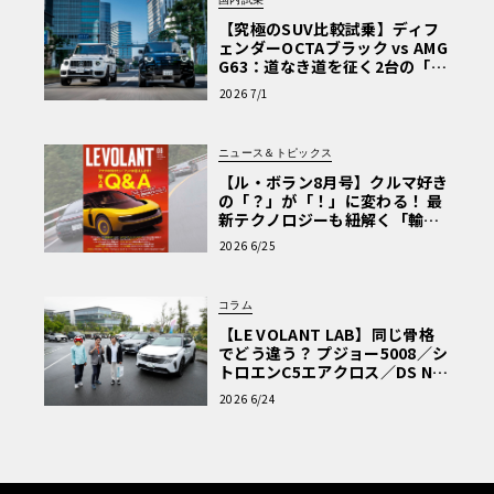
【究極のSUV比較試乗】ディフ
ェンダーOCTAブラック vs AMG
G63：道なき道を征く2台の「対
極的アプローチ」
2026 7/1
ニュース＆トピックス
【ル・ボラン8月号】クルマ好き
の「？」が「！」に変わる！ 最
新テクノロジーも紐解く「輸入
車Q&A」
2026 6/25
コラム
【LE VOLANT LAB】同じ骨格
でどう違う？ プジョー5008／シ
トロエンC5エアクロス／DS Nº4
読者一気乗りレポート
2026 6/24