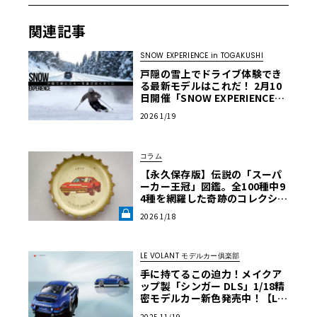
関連記事
SNOW EXPERIENCE in TOGAKUSHI
戸隠の雪上でドライブ体験でき
る最新モデルはこれだ！ 2月10
日開催「SNOW EXPERIENCE」
試乗車リスト公開
2026 1/19
コラム
【永久保存版】伝説の「スーパ
ーカー王冠」図鑑。全100種中9
4種を網羅した奇跡のコレクショ
ン《LE VOLANT LAB》
2026 1/18
LE VOLANT モデルカー俱楽部
手に持てるこの迫力！メイクア
ップ製「シンガー DLS」1/18精
密モデルカー新色発売中！【LE
VOLANT モデルカー俱楽部】
2025 11/19