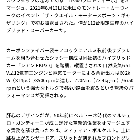
カウンタックの起源である「LP500プロトティーポ」をオ
マージュ、2021年8月13日に米国のモントレー・カーウィ
ークのイベント「ザ・クエイル・モータースポーツ・ギャ
ザリング」で初お披露目された。僅か112台限定生産のハイ
ブリッド・スーパーカーだ。
カーボンファイバー製モノコックにアルミ製前後サブフレ
ームを組み合わせたシャシー構成は同社初のハイブリッド
カー「シアン FKP37」を踏襲、縦置きされた自然吸気6.5L
V型12気筒エンジンと電気モーターによる合計出力は602k
W（814ps）/8500rpmに達し、720Nm（73.4kg-m）/6750
rpmという強大なトルクで4輪が路面を蹴るという弩級のパ
フォーマンスが発揮される。
肝心のデザインだが、50年前にベルトーネ時代のマルチェ
ロ・ガンディーニが成し遂げた革新的偉業をオマージュす
る責務を請け負ったのは、ミィティア・ボルケルト。上に
跳ね上がるシザードア、スリットが刻まれたフロントグリ