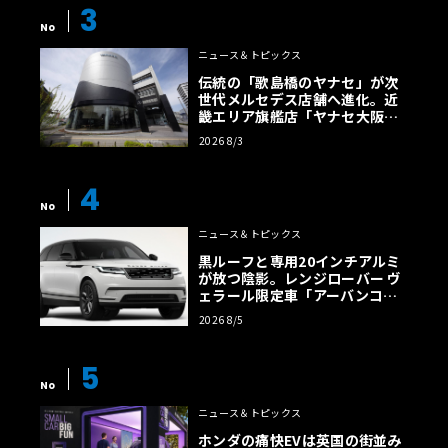
3
No
ニュース＆トピックス
伝統の「歌島橋のヤナセ」が次
世代メルセデス店舗へ進化。近
畿エリア旗艦店「ヤナセ大阪支
店」がリニューアル
2026 8/3
4
No
ニュース＆トピックス
黒ルーフと専用20インチアルミ
が放つ陰影。レンジローバー ヴ
ェラール限定車「アーバンコン
トラスト・エディション」登場
2026 8/5
5
No
ニュース＆トピックス
ホンダの痛快EVは英国の街並み