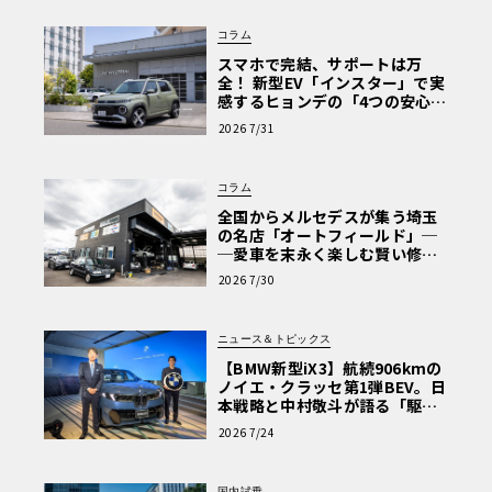
コラム
スマホで完結、サポートは万
全！ 新型EV「インスター」で実
感するヒョンデの「4つの安心」
【第1回・ヒョンデ6つの疑問：
2026 7/31
Why? Hyundai?】〈PR〉
コラム
全国からメルセデスが集う埼玉
の名店「オートフィールド」─
─愛車を末永く楽しむ賢い修理
術と、プロがフックス製オイル
2026 7/30
を選ぶ理由〈PR〉
ニュース＆トピックス
【BMW新型iX3】航続906kmの
ノイエ・クラッセ第1弾BEV。日
本戦略と中村敬斗が語る「駆け
ぬける歓び」
2026 7/24
国内試乗