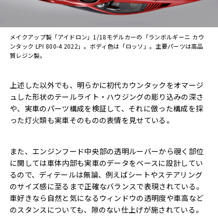
メイクアップ製「アイドロン」1/18モデルカーの「ランボルギーニ カウ
ンタック LPI 800-4 2022」。ボディ色は「ロッソ」。主要パーツは高品
質レジン製。
上述した以外でも、明らかに初代カウンタックをオマージ
ュした形状のテールライト・ハウジングの彫り込みの深さ
や、実車のパーツ構成を検証して、それに倣った構成を採
った灯火類も実車そのものの表情を見せている。
また、エンジンフード中央部の透明ルーバーから覗く部位
に関しては車体内部も実車のデータをベースに設計してい
るので、ディテールは無論、例えばシートやステアリング
のサイズ感に至るまで正確なバランスで表現されている。
車好きなら自然と気になるウィンドウの透明度や車高など
のスタンスについても、隙のない仕上げが施されている。