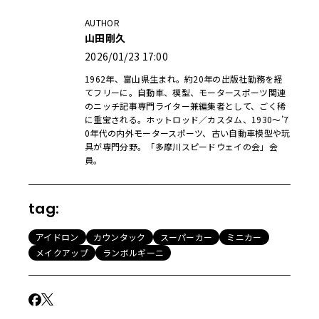
AUTHOR
山田剛久
2026/01/23 17:00
1962年、富山県生まれ。約20年の出版社勤務を経
てフリーに。自動車、模型、モータースポーツ関連
のニッチ記事専門ライター兼編集者として、ごく稀
に重宝される。ホットロッド／カスタム、1930〜’7
0年代の内外モータースポーツ、古い自動車模型や玩
具が専門分野。「多摩川スピードウェイの会」会
員。
tag:
アイドロン
カウンタック
スーパーカー
ミニカー
メイクアップ
ランボルギーニ