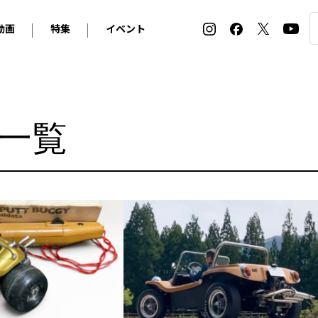
動画
特集
イベント
ィ
BMW
アルピナ
オリジナル動画
2026 サマータイヤ＆ホイール バイヤーズガイド
ル・ボラン カーズ・ミート2026横浜
2025-2026 冬 スタッドレス＆ウインタータイヤ バイヤ
SNOW EXPERIENCE in TOGAKUSHI SKI FIE
デス・ベンツ
ポルシェ
フォルクスワーゲン
ホイールカタログ2025-2026冬
EV:LIFE FUTAKO TAMAGAWA 2026
ーヌ
シトロエン
DSオートモビル
事一覧
ホイールカタログ
EV:LIFE KOBE 2025
ー
ルノー
アバルト
タイヤ特集
ル・ボラン カーズ・ミート2025横浜
ァ・ロメオ
フェラーリ
フィアット
ルギーニ
マセラティ
アストン・マーティン
レー
ケータハム
ジャガー
ローバー
ロータス
マクラーレン
モーガン
ロールス・ロイス
キャデラック
シボレー
テスラ
ヒョンデ