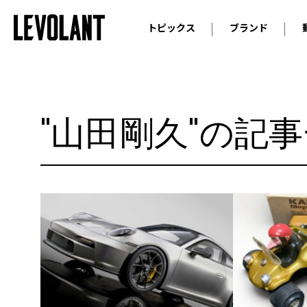
トピックス
ブランド
輸入車
アウデ
ニュース
スクープ
メルセ
試乗
アルピ
"山田剛久"の記
コラム
プジョ
アルフ
ランボ
ベント
ランド
MINI
ボルボ
ジープ