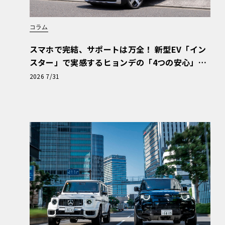
コラム
スマホで完結、サポートは万全！ 新型EV「イン
スター」で実感するヒョンデの「4つの安心」
【第1回・ヒョンデ6つの疑問：Why? Hyunda
2026 7/31
i?】〈PR〉