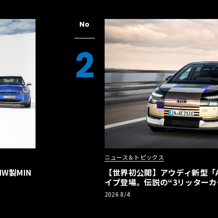
No
2
ニュース＆トピックス
W製MIN
【世界初公開】アウディ新型「A2
イプ登場。伝説の“3リッターカ
リーBEVとして復活【画像38枚
2026 8/4