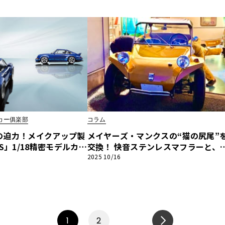
12回
LANT モデルカー俱楽部】
デルカー俱楽部
コラム
の迫力！メイクアップ製
メイヤーズ・マンクスの“猫の尻尾”
S」1/18精密モデルカー
交換！ 快音ステンレスマフラーと、
E VOLANT モデルカ
の後に訪れたクラッチケーブルの悲
2025 10/16
【デューンバギー恍惚日記】第9回
1
2
NEXT