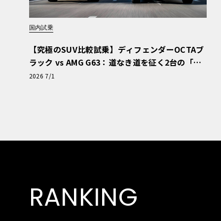
国内試乗
【究極のSUV比較試乗】ディフェンダーOCTAブ
ラック vs AMG G63：道なき道を征く2台の「対
極的アプローチ」
2026 7/1
RANKING