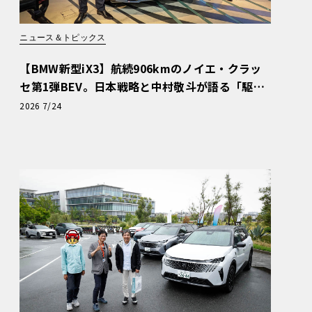
ニュース＆トピックス
【BMW新型iX3】航続906kmのノイエ・クラッ
セ第1弾BEV。日本戦略と中村敬斗が語る「駆け
ぬける歓び」
2026 7/24