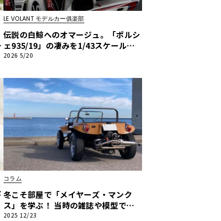
LE VOLANT モデルカー俱楽部
。
伝説の白鯨へのオマージュ。「ポルシ
適
ェ935/19」の凄みを1/43スケールに
回
凝縮したメイクアップの職人魂【LE V
2026 5/20
OLANT モデルカー俱楽部】
コラム
ギ
冬こそ部屋で「メイヤーズ・マンク
ス」を学ぶ！ 当時の雑誌や模型で振
O
り返るヒストリー【デューンバギー恍
2025 12/23