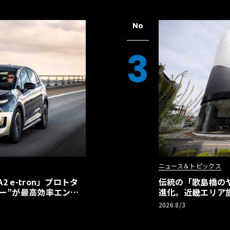
No
3
ニュース＆トピックス
 e-tron」プロトタ
伝統の「歌島橋の
ー”が最高効率エント
進化。近畿エリア
】
ーアル
2026 8/3