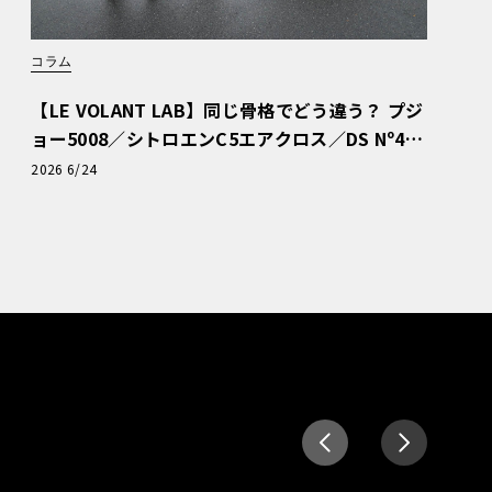
コラム
【LE VOLANT LAB】同じ骨格でどう違う？ プジ
ョー5008／シトロエンC5エアクロス／DS Nº4
読者一気乗りレポート
2026 6/24