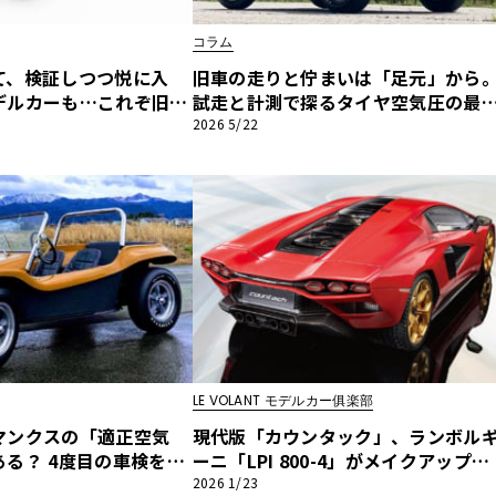
コラム
他
て、検証しつつ悦に入
旧車の走りと佇まいは「足元」から
デルカーも…これぞ旧車
試走と計測で探るタイヤ空気圧の最
ューンバギー恍惚日記】
解【デューンバギー恍惚日記】第13
2026 5/22
ス
トヨタ
日産
スバル
マツダ
ダイハツ
スズキ
他
LE VOLANT モデルカー俱楽部
マンクスの「適正空気
現代版「カウンタック」、ランボル
る？ 4度目の車検を前
ーニ「LPI 800-4」がメイクアップ製
ポイント【デューンバギ
1/18精密モデルカーに転生！【LE V
2026 1/23