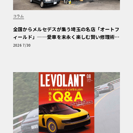
コラム
全国からメルセデスが集う埼玉の名店「オートフ
ィールド」──愛車を末永く楽しむ賢い修理術
と、プロがフックス製オイルを選ぶ理由〈PR〉
2026 7/30