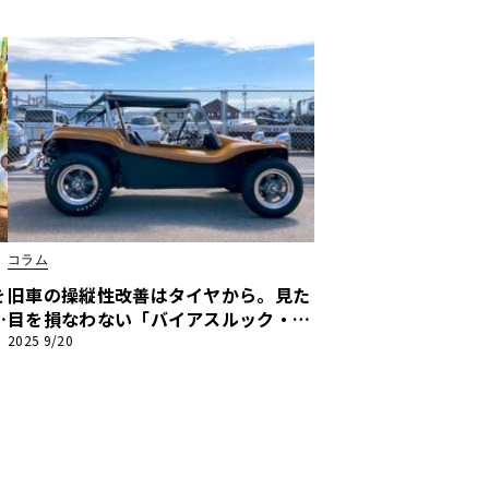
惚日記】第11回
コラム
を
旧車の操縦性改善はタイヤから。見た
そ
目を損なわない「バイアスルック・ラ
劇
ジアル」という最適解【デューンバギ
2025 9/20
ー恍惚日記】第8回