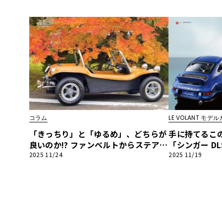
OLANT モデルカー俱楽部】
ー恍惚日記】第
コラム
LE VOLANT モ
「きっちり」と「ゆるめ」、どちらが
手に持てるこ
良いのか!? ファンベルトからステアリ
「シンガー DL
ング、さらには遊びの姿勢まで！【デ
新色発売中！【L
2025 11/24
2025 11/19
ューンバギー恍惚日記】第10回
ー俱楽部】