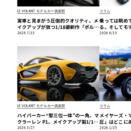
BYD
LE VOLANT モデルカー俱楽部
コラム
その
実車と見まがう圧倒的クオリティ。メ
乗っては眺め
イクアップが放つ1/18最新作「ポルシ
る。そしてモ
ェ911 GT3 ツーリングパッケージ202
の愉しみ【デ
2026 7/15
2026 6/15
国産車
レクサ
1」【LE VOLANT モデルカー俱楽
第14回
ホンダ
部】
三菱
光岡
その
LE VOLANT モデルカー俱楽部
コラム
ハイパーカー“聖三位一体”の一角、マ
メイヤーズ・
クラーレン P1。メイクアップ製1/18
圧」はどこにあ
モデルカーが放つ圧倒的オーラ【LE V
に見直したい
2026 3/27
2026 1/25