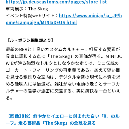
https://jp.deuscustoms.com/pages/store-list
車両展示：The Skeg
イベント特設webサイト：
https://www.mini.jp/ja_JP/h
ome/campaign/MINIxDEUS.html
【ル・ボラン編集部より】
最新のBEVと土臭いカスタムカルチャー。相反する要素が
見事に調和する点に「The Skeg」の真価が宿る。MINI JC
W Eが誇る強烈なトルクとしなやかな走りは、ミニ伝統の
ゴーカート・フィーリングの再定義である。あえて縫い目
を見せる粗削りな室内は、デジタル全盛の現代に本質を求
める趣味人には最適だ。雑味がない電動の走りとサーフカ
ルチャーの哲学が濃密に交差する、実に痛快な一台といえ
る。
【画像38枚】鮮やかなイエローに刻まれた白い「X」のル
ーフ。走る芸術品「The Skeg」の全貌を見る