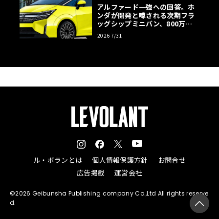
アルファード一強への回答。ホ
ンダが開発と噂される次期フラ
ッグシップミニバン、800万円
超の勝算【予想CG】
2026 7/31
ル・ボランとは
個人情報保護方針
お問合せ
広告掲載
運営会社
©2026 Geibunsha Publishing company Co.,Ltd All rights reserve
d.