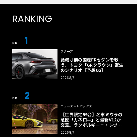
RANKING
1
No
スクープ
絶滅寸前の国産FRセダンを救
う、トヨタ「GRクラウン」誕生
のシナリオ【予想CG】
2026 8/7
2
No
ニュース＆トピックス
【世界限定99台】名車ミウラの
意匠「カネロニ」と最新V12が
交差。ランボルギーニ・レヴエ
ルトに60周年記念車が登場
2026 8/7