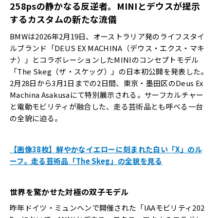
258ps
の静かなる反逆者。
MINI
とデウスが提示
するカスタムの新たな流儀
BMWは2026年2月19日、オーストラリア発のライフスタイ
ルブランド「DEUS EX MACHINA（デウス・エクス・マキ
ナ）」とコラボレーションしたMINIのコンセプトモデル
「The Skeg（ザ・スケッグ）」の日本初公開を発表した。
2月28日から3月1日までの2日間、東京・墨田区のDeus Ex
Machina Asakusaにて特別展示される。サーフカルチャー
と電動モビリティが融合した、走る芸術品とも呼べる一台
の全貌に迫る。
【画像38枚】鮮やかなイエローに刻まれた白い「X」のル
ーフ。走る芸術品「The Skeg」の全貌を見る
世界を驚かせた対極の双子モデル
昨年ドイツ・ミュンヘンで開催された「IAAモビリティ202