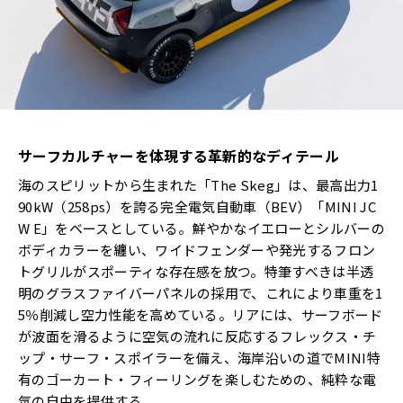
サーフカルチャーを体現する革新的なディテール
海のスピリットから生まれた「The Skeg」は、最高出力1
90kW（258ps）を誇る完全電気自動車（BEV）「MINI JC
W E」をベースとしている。鮮やかなイエローとシルバーの
ボディカラーを纏い、ワイドフェンダーや発光するフロン
トグリルがスポーティな存在感を放つ。特筆すべきは半透
明のグラスファイバーパネルの採用で、これにより車重を1
5％削減し空力性能を高めている。リアには、サーフボード
が波面を滑るように空気の流れに反応するフレックス・チ
ップ・サーフ・スポイラーを備え、海岸沿いの道でMINI特
有のゴーカート・フィーリングを楽しむための、純粋な電
気の自由を提供する。