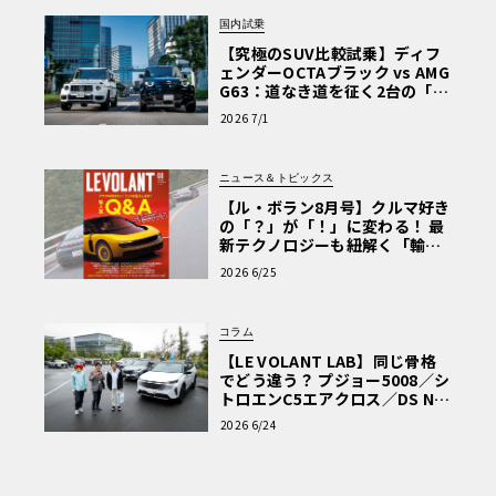
国内試乗
【究極のSUV比較試乗】ディフ
ェンダーOCTAブラック vs AMG
G63：道なき道を征く2台の「対
極的アプローチ」
2026 7/1
ニュース＆トピックス
【ル・ボラン8月号】クルマ好き
の「？」が「！」に変わる！ 最
新テクノロジーも紐解く「輸入
車Q&A」
2026 6/25
コラム
【LE VOLANT LAB】同じ骨格
でどう違う？ プジョー5008／シ
トロエンC5エアクロス／DS Nº4
読者一気乗りレポート
2026 6/24