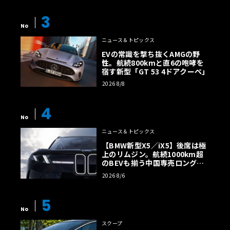
3
No
ニュース＆トピックス
EVの常識を撃ち抜くAMGの野
性。航続800kmと直6の咆哮を
宿す新型「GT 53 4ドアクーペ」
2026 8/8
4
No
ニュース＆トピックス
【BMW新型X5／iX5】後席は極
上のリムジン。航続1000km超
のBEVも揃う中国専売ロング仕
様の全貌
2026 8/6
5
No
スクープ