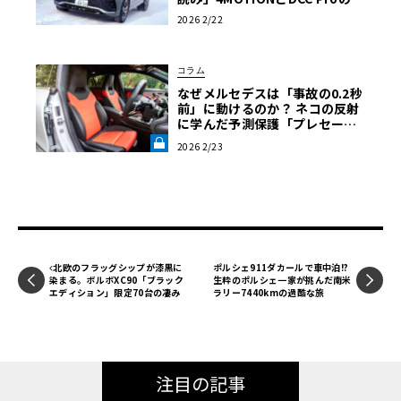
髄〈PR〉
2026 2/22
コラム
なぜメルセデスは「事故の0.2秒
前」に動けるのか？ ネコの反射
に学んだ予測保護「プレセー
フ」の到達点【メルセデス安全
2026 2/23
原論 05】《LE VOLANT LAB》
北欧のフラッグシップが漆黒に
ポルシェ911ダカールで車中泊!?
染まる。ボルボXC90「ブラック
生粋のポルシェ一家が挑んだ南米
エディション」限定70台の凄み
ラリー7440kmの過酷な旅
注目の記事