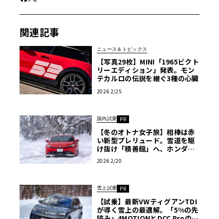
関連記事
ニュース＆トピックス
【写真29枚】MINI「1965ビクト
リーエディション」発表。モン
テカルロの伝説を継ぐ3種の心臓
2026 2/25
国内試乗
PR
【冬のオトナ女子旅】相棒は赤
い新型プレリュード。雪道を駆
け抜け「積善館」へ、ホンダ最
新の“非日常”を走る〈PR〉
2026 2/20
雪上試乗
PR
【試乗】最新VWティグアンTDI
が導く雪上の最適解。「5%の先
読み」4MOTIONとDCC Proの真