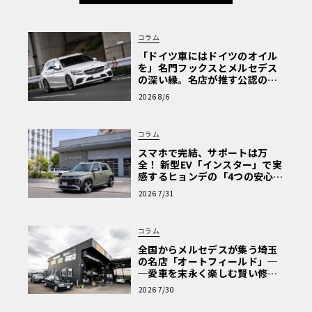
コラム
「ドイツ車にはドイツのオイル
を」名門フックスとメルセデス
の深い縁。名店が推す公認の安
心と、Cクラスで味わうシルキー
2026 8/6
な走り〈PR〉
コラム
スマホで完結、サポートは万
全！ 新型EV「インスター」で実
感するヒョンデの「4つの安心」
【第1回・ヒョンデ6つの疑問：
2026 7/31
Why? Hyundai?】〈PR〉
コラム
全国からメルセデスが集う埼玉
の名店「オートフィールド」─
─愛車を末永く楽しむ賢い修理
術と、プロがフックス製オイル
2026 7/30
を選ぶ理由〈PR〉