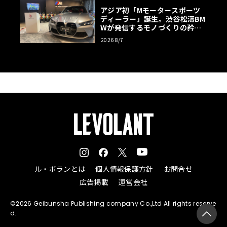
アジア初「Mモータースポーツ
ディーラー」誕生。渋谷松濤BM
Wが発信するモノづくりの矜持
【木下隆之コラム】
2026 8/7
ル・ボランとは
個人情報保護方針
お問合せ
広告掲載
運営会社
©2026 Geibunsha Publishing company Co.,Ltd All rights reserve
d.