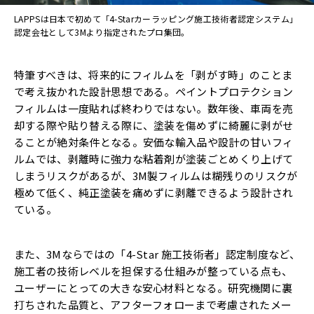
LAPPSは日本で初めて「4-Starカーラッピング施工技術者認定システム」
認定会社として3Mより指定されたプロ集団。
特筆すべきは、将来的にフィルムを「剥がす時」のことま
で考え抜かれた設計思想である。ペイントプロテクション
フィルムは一度貼れば終わりではない。数年後、車両を売
却する際や貼り替える際に、塗装を傷めずに綺麗に剥がせ
ることが絶対条件となる。安価な輸入品や設計の甘いフィ
ルムでは、剥離時に強力な粘着剤が塗装ごとめくり上げて
しまうリスクがあるが、3M製フィルムは糊残りのリスクが
極めて低く、純正塗装を痛めずに剥離できるよう設計され
ている。
また、3Mならではの「4-Star 施工技術者」認定制度など、
施工者の技術レベルを担保する仕組みが整っている点も、
ユーザーにとっての大きな安心材料となる。研究機関に裏
打ちされた品質と、アフターフォローまで考慮されたメー