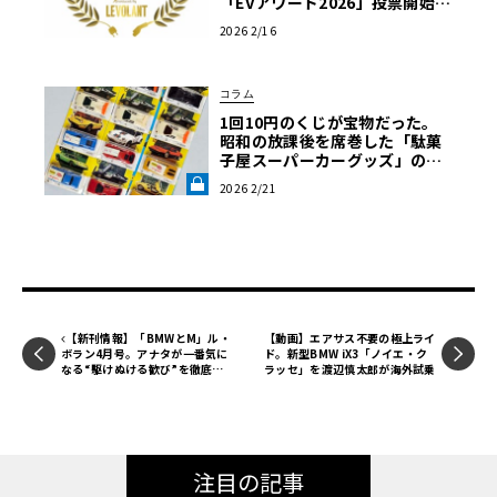
「EVアワード2026」投票開始
【EV:LIFE FUTAKO TAMAGAW
2026 2/16
A 2026】
コラム
1回10円のくじが宝物だった。
昭和の放課後を席巻した「駄菓
子屋スーパーカーグッズ」の記
憶・後編《LE VOLANT LAB》
2026 2/21
【新刊情報】「BMWとM」ル・
【動画】エアサス不要の極上ライ
ボラン4月号。アナタが一番気に
ド。新型BMW iX3「ノイエ・ク
なる“駆けぬける歓び”を徹底検
ラッセ」を渡辺慎太郎が海外試乗
証！【別冊付録「MAZDA FAN B
OOK」つき】
注目の記事