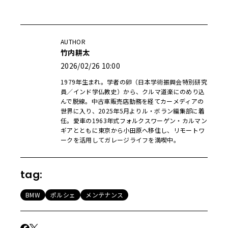
AUTHOR
竹内耕太
2026/02/26 10:00
1979年生まれ。学者の卵（日本学術振興会特別研究
員／インド学仏教史）から、クルマ道楽にのめり込
んで脱線。中古車販売店勤務を経てカーメディアの
世界に入り、2025年5月よりル・ボラン編集部に着
任。愛車の1963年式フォルクスワーゲン・カルマン
ギアとともに東京から小田原へ移住し、リモートワ
ークを活用してガレージライフを満喫中。
tag:
BMW
ポルシェ
メンテナンス