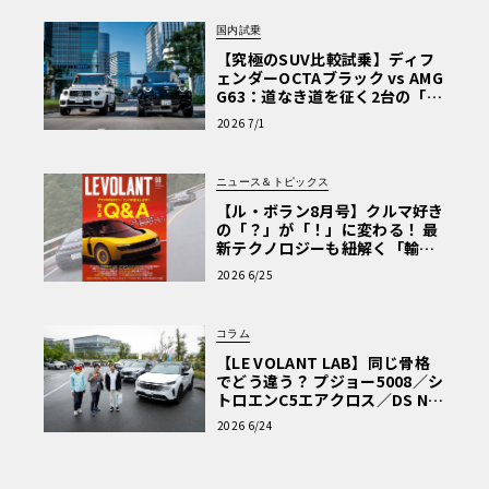
国内試乗
【究極のSUV比較試乗】ディフ
ェンダーOCTAブラック vs AMG
G63：道なき道を征く2台の「対
極的アプローチ」
2026 7/1
ニュース＆トピックス
【ル・ボラン8月号】クルマ好き
の「？」が「！」に変わる！ 最
新テクノロジーも紐解く「輸入
車Q&A」
2026 6/25
コラム
【LE VOLANT LAB】同じ骨格
でどう違う？ プジョー5008／シ
トロエンC5エアクロス／DS Nº4
読者一気乗りレポート
2026 6/24