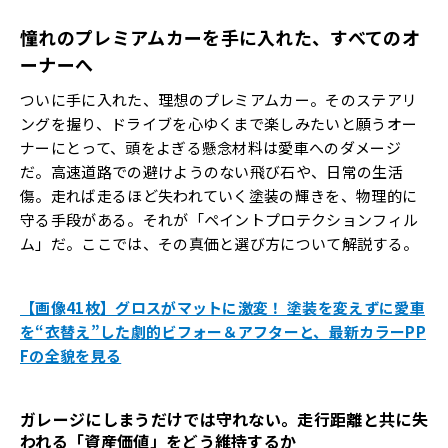
憧れのプレミアムカーを手に入れた、すべてのオ
ーナーへ
ついに手に入れた、理想のプレミアムカー。そのステアリ
ングを握り、ドライブを心ゆくまで楽しみたいと願うオー
ナーにとって、頭をよぎる懸念材料は愛車へのダメージ
だ。高速道路での避けようのない飛び石や、日常の生活
傷。走れば走るほど失われていく塗装の輝きを、物理的に
守る手段がある。それが「ペイントプロテクションフィル
ム」だ。ここでは、その真価と選び方について解説する。
【画像41枚】グロスがマットに激変！ 塗装を変えずに愛車
を“衣替え”した劇的ビフォー＆アフターと、最新カラーPP
Fの全貌を見る
ガレージにしまうだけでは守れない。走行距離と共に失
われる「資産価値」をどう維持するか