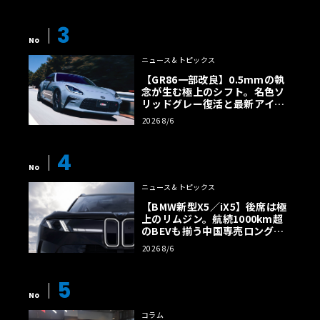
3
No
ニュース＆トピックス
【GR86一部改良】0.5mmの執
念が生む極上のシフト。名色ソ
リッドグレー復活と最新アイサ
イトでFRの極みへ
2026 8/6
4
No
ニュース＆トピックス
【BMW新型X5／iX5】後席は極
上のリムジン。航続1000km超
のBEVも揃う中国専売ロング仕
様の全貌
2026 8/6
5
No
コラム