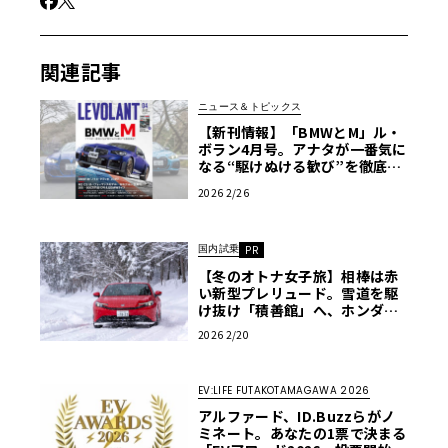
関連記事
ニュース＆トピックス
【新刊情報】「BMWとM」ル・
ボラン4月号。アナタが一番気に
なる“駆けぬける歓び”を徹底検
証！【別冊付録「MAZDA FAN B
2026 2/26
OOK」つき】
国内試乗
PR
【冬のオトナ女子旅】相棒は赤
い新型プレリュード。雪道を駆
け抜け「積善館」へ、ホンダ最
新の“非日常”を走る〈PR〉
2026 2/20
EV:LIFE FUTAKOTAMAGAWA 2026
アルファード、ID.Buzzらがノ
ミネート。あなたの1票で決まる