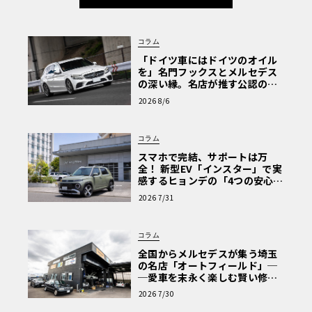
コラム
「ドイツ車にはドイツのオイル
を」名門フックスとメルセデス
の深い縁。名店が推す公認の安
心と、Cクラスで味わうシルキー
2026 8/6
な走り〈PR〉
コラム
スマホで完結、サポートは万
全！ 新型EV「インスター」で実
感するヒョンデの「4つの安心」
【第1回・ヒョンデ6つの疑問：
2026 7/31
Why? Hyundai?】〈PR〉
コラム
全国からメルセデスが集う埼玉
の名店「オートフィールド」─
─愛車を末永く楽しむ賢い修理
術と、プロがフックス製オイル
2026 7/30
を選ぶ理由〈PR〉