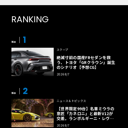
RANKING
1
No
スクープ
絶滅寸前の国産FRセダンを救
う、トヨタ「GRクラウン」誕生
のシナリオ【予想CG】
2026 8/7
2
No
ニュース＆トピックス
【世界限定99台】名車ミウラの
意匠「カネロニ」と最新V12が
交差。ランボルギーニ・レヴエ
ルトに60周年記念車が登場
2026 8/7