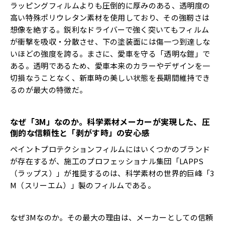
ラッピングフィルムよりも圧倒的に厚みのある、透明度の
高い特殊ポリウレタン素材を使用しており、その強靭さは
想像を絶する。鋭利なドライバーで強く突いてもフィルム
が衝撃を吸収・分散させ、下の塗装面には傷一つ到達しな
いほどの強度を誇る。まさに、愛車を守る「透明な鎧」で
ある。透明であるため、愛車本来のカラーやデザインを一
切損なうことなく、新車時の美しい状態を長期間維持でき
るのが最大の特徴だ。
なぜ「
3M
」なのか。科学素材メーカーが実現した、圧
倒的な信頼性と「剥がす時」の安心感
ペイントプロテクションフィルムにはいくつかのブランド
が存在するが、施工のプロフェッショナル集団「LAPPS
（ラップス）」が推奨するのは、科学素材の世界的巨峰「3
M（スリーエム）」製のフィルムである。
なぜ3Mなのか。その最大の理由は、メーカーとしての信頼