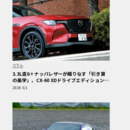
コラム
3.3L直6＋ナッパレザーが織りなす「引き算
の美学」。CX-60 XDドライブエディションが
体現する「和」の真価【マツダ最新ディーゼ
2026 3/1
ル完全解剖】