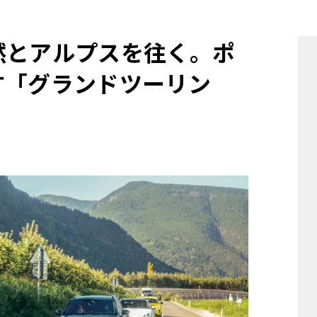
他
然とアルプスを往く。ポ
す「グランドツーリン
ス
トヨタ
日産
スバル
マツダ
ダイハツ
スズキ
他