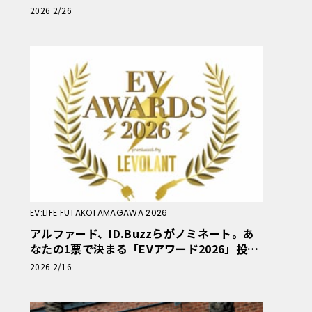
真実と、プロ集団「LAPPS」が導く「正解」
2026 2/26
EV:LIFE FUTAKOTAMAGAWA 2026
アルファード、ID.Buzzらがノミネート。あ
なたの1票で決まる「EVアワード2026」投票
開始【EV:LIFE FUTAKO TAMAGAWA 2026】
2026 2/16