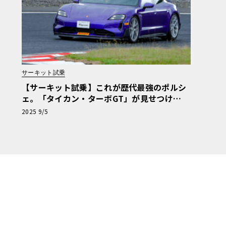
サーキット試乗
【サーキット試乗】これが歴代最強のポルシ
ェ。「タイカン・ターボGT」が見せつけ
た“獰猛”な加速と異次元のコーナリング
2025 9/5