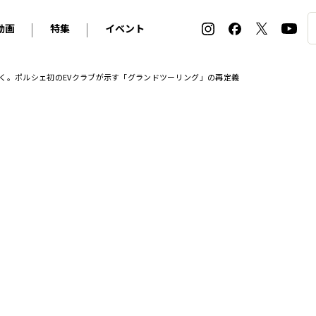
動画
特集
イベント
ィ
BMW
アルピナ
オリジナル動画
2026 サマータイヤ＆ホイール バイヤーズガイド
ル・ボラン カーズ・ミート2026横浜
く。ポルシェ初のEVクラブが示す「グランドツーリング」の再定義
2025-2026 冬 スタッドレス＆ウインタータイヤ バイヤ
SNOW EXPERIENCE in TOGAKUSHI SKI FIE
デス・ベンツ
ポルシェ
フォルクスワーゲン
ホイールカタログ2025-2026冬
EV:LIFE FUTAKO TAMAGAWA 2026
ーヌ
シトロエン
DSオートモビル
ホイールカタログ
EV:LIFE KOBE 2025
ー
ルノー
アバルト
タイヤ特集
ル・ボラン カーズ・ミート2025横浜
ァ・ロメオ
フェラーリ
フィアット
ルギーニ
マセラティ
アストン・マーティン
レー
ケータハム
ジャガー
ローバー
ロータス
マクラーレン
モーガン
ロールス・ロイス
キャデラック
シボレー
テスラ
ヒョンデ