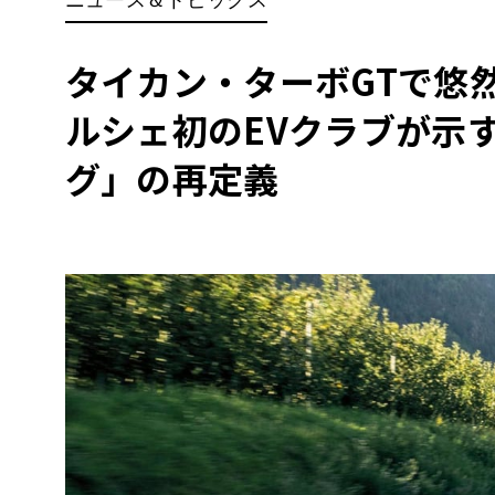
BYD
その
タイカン・ターボGTで悠
ルシェ初のEVクラブが示
国産車
レクサ
ホンダ
グ」の再定義
三菱
光岡
その