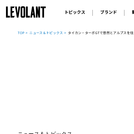
トピックス
ブランド
輸入車
アウデ
ニュース
TOP
ニュース＆トピックス
タイカン・ターボGTで悠然とアルプスを往
スクープ
メルセ
試乗
アルピ
コラム
プジョ
アルフ
ランボ
ベント
ランド
MINI
ボルボ
ジープ
ニュース＆トピックス