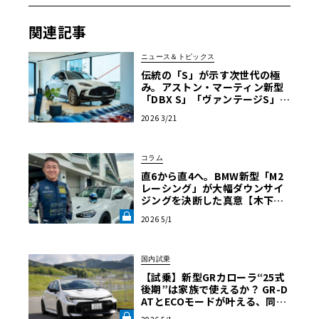
関連記事
ニュース＆トピックス
伝統の「S」が示す次世代の極
み。アストン・マーティン新型
「DBX S」「ヴァンテージS」が
日本上陸
2026 3/21
コラム
直6から直4へ。BMW新型「M2
レーシング」が大幅ダウンサイ
ジングを決断した真意【木下隆
之コラム】《LE VOLANT LA
2026 5/1
B》
国内試乗
【試乗】新型GRカローラ“25式
後期”は家族で使えるか？ GR-D
ATとECOモードが叶える、同乗
者も頷く「仕立てのいい」心地