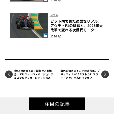
2026 5/1
よさ《LE VOLANT LAB》
コラム
ピット内で見た過酷なリアル。
アウディF1の挑戦と、2026年大
改革で変わる次世代モータース
ポーツ【自動車業界の研究】《L
2026 5/2
E VOLANT LAB》
極上の音響と電子制御サスを統
虹色の輝きとトンボの造形美。ブ
合。アルファ・ロメオ「ジュリア
ガッティ「W16ミストラル フラ
＆ステルヴィオ」に走りを極める
イ・バグ」至高のワンオフ
新パッケージ
注目の記事