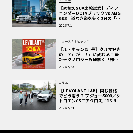
国内試乗
【究極のSUV比較試乗】ディフ
ェンダーOCTAブラック vs AMG
G63：道なき道を征く2台の「対
極的アプローチ」
2026 7/1
ニュース＆トピックス
【ル・ボラン8月号】クルマ好き
の「？」が「！」に変わる！ 最
新テクノロジーも紐解く「輸入
車Q&A」
2026 6/25
コラム
【LE VOLANT LAB】同じ骨格
でどう違う？ プジョー5008／シ
トロエンC5エアクロス／DS Nº4
読者一気乗りレポート
2026 6/24