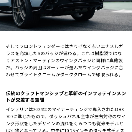
そしてフロントフェンダーにはさりげなく赤いエナメルガ
ラスを充填したSのバッジが備わる。これは樹脂製ではな
くアストン・マーティンのウイングバッジと同様に真鍮製
だ。バッジの周囲はオーナーが選んだウイングバッジに合
わせてブライトクロームかダーククロームで縁取られる。
伝統のクラフトマンシップと革新のインフォテインメン
トが交差する空間
インテリアは2024年のマイナーチェンジで導入されたDBX
707に準じたもので、ダッシュパネル全体が左右対称のウイ
ング形状をしたデザインの流れをくみつつも従来モデルと
は別物となっている。中央に10.25インチのタッチ式ディス