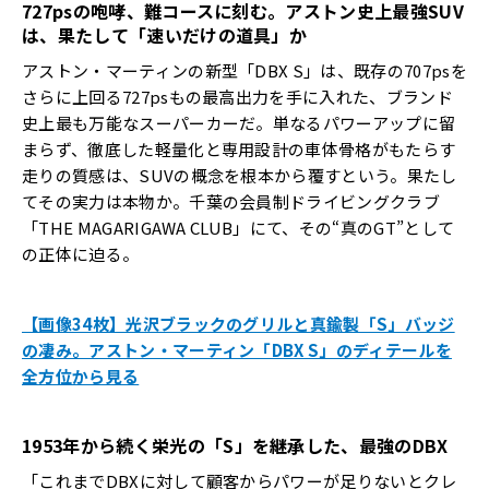
727ps
の咆哮、難コースに刻む。アストン史上最強
SUV
は、果たして「速いだけの道具」か
アストン・マーティンの新型「DBX S」は、既存の707psを
さらに上回る727psもの最高出力を手に入れた、ブランド
史上最も万能なスーパーカーだ。単なるパワーアップに留
まらず、徹底した軽量化と専用設計の車体骨格がもたらす
走りの質感は、SUVの概念を根本から覆すという。果たし
てその実力は本物か。千葉の会員制ドライビングクラブ
「THE MAGARIGAWA CLUB」にて、その“真のGT”として
の正体に迫る。
【画像34枚】光沢ブラックのグリルと真鍮製「S」バッジ
の凄み。アストン・マーティン「DBX S」のディテールを
全方位から見る
1953
年から続く栄光の「
S
」を継承した、最強の
DBX
「これまでDBXに対して顧客からパワーが足りないとクレ