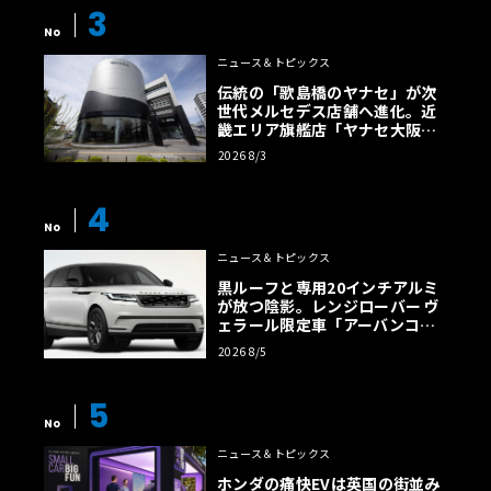
3
No
ニュース＆トピックス
伝統の「歌島橋のヤナセ」が次
世代メルセデス店舗へ進化。近
畿エリア旗艦店「ヤナセ大阪支
店」がリニューアル
2026 8/3
4
No
ニュース＆トピックス
黒ルーフと専用20インチアルミ
が放つ陰影。レンジローバー ヴ
ェラール限定車「アーバンコン
トラスト・エディション」登場
2026 8/5
5
No
ニュース＆トピックス
ホンダの痛快EVは英国の街並み