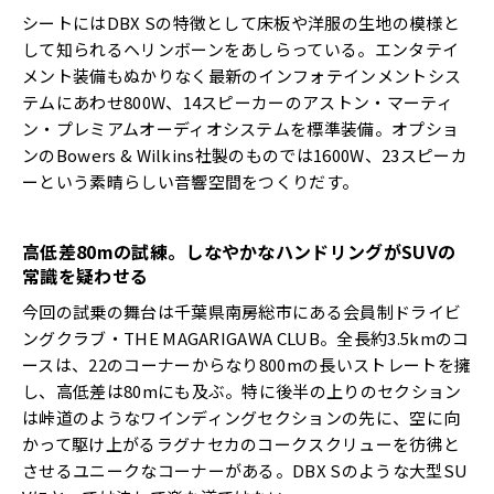
シートにはDBX Sの特徴として床板や洋服の生地の模様と
して知られるヘリンボーンをあしらっている。エンタテイ
メント装備もぬかりなく最新のインフォテインメントシス
テムにあわせ800W、14スピーカーのアストン・マーティ
ン・プレミアムオーディオシステムを標準装備。オプショ
ンのBowers & Wilkins社製のものでは1600W、23スピーカ
ーという素晴らしい音響空間をつくりだす。
高低差
80m
の試練。しなやかなハンドリングが
SUV
の
常識を疑わせる
今回の試乗の舞台は千葉県南房総市にある会員制ドライビ
ングクラブ・THE MAGARIGAWA CLUB。全長約3.5kmのコ
ースは、22のコーナーからなり800mの長いストレートを擁
し、高低差は80mにも及ぶ。特に後半の上りのセクション
は峠道のようなワインディングセクションの先に、空に向
かって駆け上がるラグナセカのコークスクリューを彷彿と
させるユニークなコーナーがある。DBX Sのような大型SU