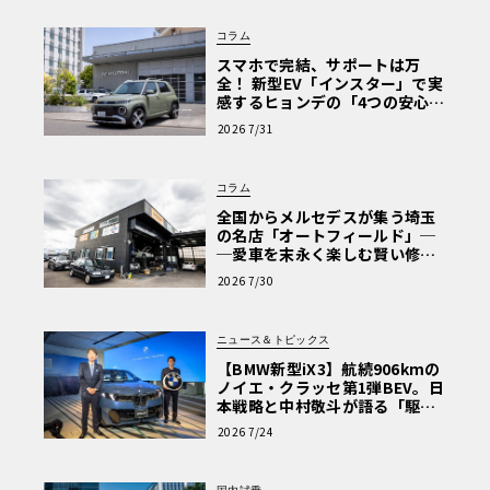
コラム
スマホで完結、サポートは万
全！ 新型EV「インスター」で実
感するヒョンデの「4つの安心」
【第1回・ヒョンデ6つの疑問：
2026 7/31
Why? Hyundai?】〈PR〉
コラム
全国からメルセデスが集う埼玉
の名店「オートフィールド」─
─愛車を末永く楽しむ賢い修理
術と、プロがフックス製オイル
2026 7/30
を選ぶ理由〈PR〉
ニュース＆トピックス
【BMW新型iX3】航続906kmの
ノイエ・クラッセ第1弾BEV。日
本戦略と中村敬斗が語る「駆け
ぬける歓び」
2026 7/24