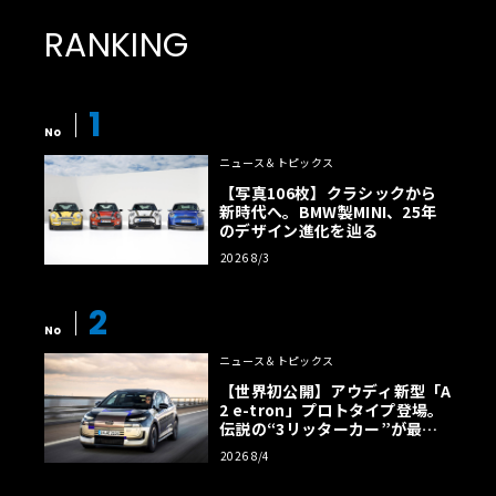
RANKING
1
No
ニュース＆トピックス
【写真106枚】クラシックから
新時代へ。BMW製MINI、25年
のデザイン進化を辿る
2026 8/3
2
No
ニュース＆トピックス
【世界初公開】アウディ新型「A
2 e-tron」プロトタイプ登場。
伝説の“3リッターカー”が最高
効率エントリーBEVとして復活
2026 8/4
【画像38枚】