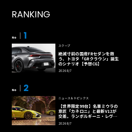
RANKING
1
No
スクープ
絶滅寸前の国産FRセダンを救
う、トヨタ「GRクラウン」誕生
のシナリオ【予想CG】
2026 8/7
2
No
ニュース＆トピックス
【世界限定99台】名車ミウラの
意匠「カネロニ」と最新V12が
交差。ランボルギーニ・レヴエ
ルトに60周年記念車が登場
2026 8/7