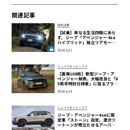
関連記事
国内試乗
【試乗】単なる生活四駆にあら
ず。ジープ「アベンジャー 4xe
ハイブリッド」独立リアモータ
ーとマルチリンクが証明する“本
2026 3/11
物”の真価《LE VOLANT LAB》
ニュース＆トピックス
【画像108枚】新型ジープ・ア
ベンジャー発表。大幅改良と「8
5周年特別仕様車」に宿るブラン
ドの哲学
2026 5/14
ニュース＆トピックス
ジープ・アベンジャー4xeに限
定車「ストーン」設定。激渋ツ
ートーンが際立たせるアーバン
オフローダー