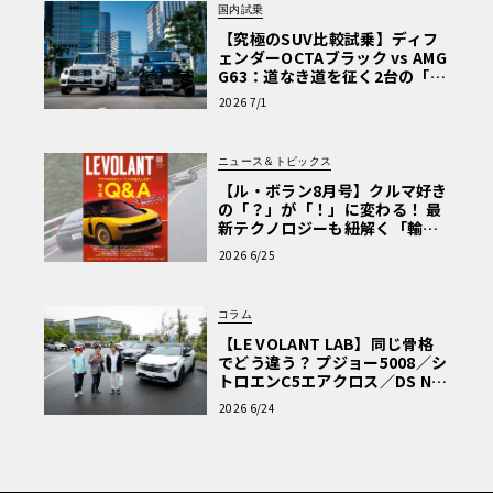
国内試乗
【究極のSUV比較試乗】ディフ
ェンダーOCTAブラック vs AMG
G63：道なき道を征く2台の「対
極的アプローチ」
2026 7/1
ニュース＆トピックス
【ル・ボラン8月号】クルマ好き
の「？」が「！」に変わる！ 最
新テクノロジーも紐解く「輸入
車Q&A」
2026 6/25
コラム
【LE VOLANT LAB】同じ骨格
でどう違う？ プジョー5008／シ
トロエンC5エアクロス／DS Nº4
読者一気乗りレポート
2026 6/24