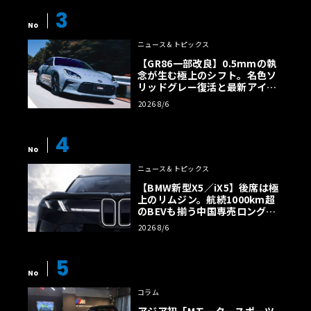
3
No
ニュース＆トピックス
【GR86一部改良】0.5mmの執
念が生む極上のシフト。名色ソ
リッドグレー復活と最新アイサ
イトでFRの極みへ
2026 8/6
4
No
ニュース＆トピックス
【BMW新型X5／iX5】後席は極
上のリムジン。航続1000km超
のBEVも揃う中国専売ロング仕
様の全貌
2026 8/6
5
No
コラム