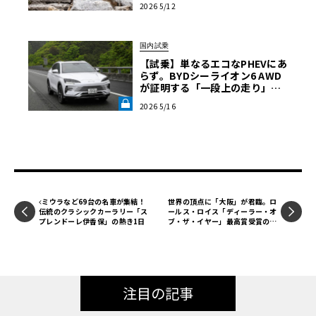
2026 5/12
国内試乗
【試乗】単なるエコなPHEVにあ
らず。BYDシーライオン6 AWD
が証明する「一段上の走り」と
いう真価《LE VOLANT LAB》
2026 5/16
ミウラなど69台の名車が集結！
世界の頂点に「大阪」が君臨。ロ
伝統のクラシックカーラリー「ス
ールス・ロイス「ディーラー・オ
プレンドーレ伊香保」の熱き1日
ブ・ザ・イヤー」最高賞受賞の快
挙
注目の記事