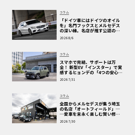
コラム
「ドイツ車にはドイツのオイル
を」名門フックスとメルセデス
の深い縁。名店が推す公認の安
心と、Cクラスで味わうシルキー
2026 8/6
な走り〈PR〉
コラム
スマホで完結、サポートは万
全！ 新型EV「インスター」で実
感するヒョンデの「4つの安心」
【第1回・ヒョンデ6つの疑問：
2026 7/31
Why? Hyundai?】〈PR〉
コラム
全国からメルセデスが集う埼玉
の名店「オートフィールド」─
─愛車を末永く楽しむ賢い修理
術と、プロがフックス製オイル
2026 7/30
を選ぶ理由〈PR〉