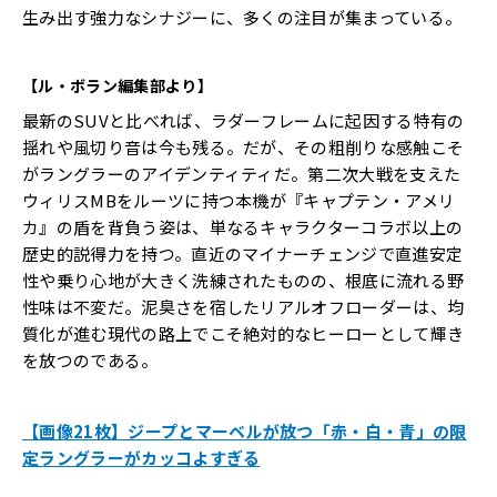
生み出す強力なシナジーに、多くの注目が集まっている。
【ル・ボラン編集部より】
最新のSUVと比べれば、ラダーフレームに起因する特有の
揺れや風切り音は今も残る。だが、その粗削りな感触こそ
がラングラーのアイデンティティだ。第二次大戦を支えた
ウィリスMBをルーツに持つ本機が『キャプテン・アメリ
カ』の盾を背負う姿は、単なるキャラクターコラボ以上の
歴史的説得力を持つ。直近のマイナーチェンジで直進安定
性や乗り心地が大きく洗練されたものの、根底に流れる野
性味は不変だ。泥臭さを宿したリアルオフローダーは、均
質化が進む現代の路上でこそ絶対的なヒーローとして輝き
を放つのである。
【画像21枚】ジープとマーベルが放つ「赤・白・青」の限
定ラングラーがカッコよすぎる