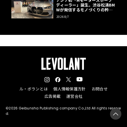
アジア初「Mモータースポーツ
ディーラー」誕生。渋谷松濤BM
Wが発信するモノづくりの矜持
【木下隆之コラム】
2026 8/7
ル・ボランとは
個人情報保護方針
お問合せ
広告掲載
運営会社
©2026 Geibunsha Publishing company Co.,Ltd All rights reserve
d.