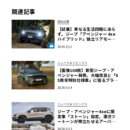
関連記事
国内試乗
【試乗】単なる生活四駆にあら
ず。ジープ「アベンジャー 4xe
ハイブリッド」独立リアモータ
ーとマルチリンクが証明する“本
2026 3/11
物”の真価《LE VOLANT LAB》
ニュース＆トピックス
【画像108枚】新型ジープ・ア
ベンジャー発表。大幅改良と「8
5周年特別仕様車」に宿るブラン
ドの哲学
2026 5/14
ニュース＆トピックス
ジープ・アベンジャー4xeに限
定車「ストーン」設定。激渋ツ
ートーンが際立たせるアーバン
オフローダー
2026 5/12