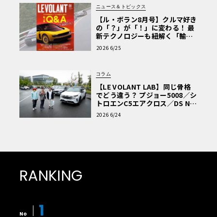
ニュース＆トピックス
【ル・ボラン8月号】クルマ好き
の「？」が「！」に変わる！ 最
新テクノロジーも紐解く「輸入
車Q&A」
2026 6/25
コラム
【LE VOLANT LAB】同じ骨格
でどう違う？ プジョー5008／シ
トロエンC5エアクロス／DS Nº4
読者一気乗りレポート
2026 6/24
RANKING
1
No