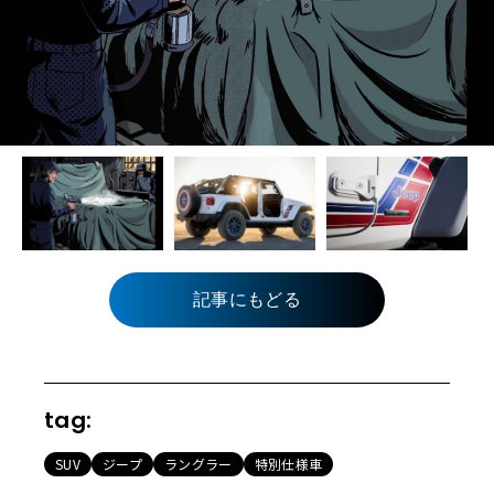
記事にもどる
tag:
SUV
ジープ
ラングラー
特別仕様車