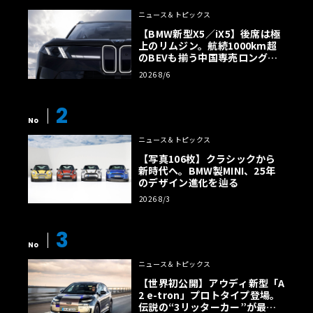
ニュース＆トピックス
【BMW新型X5／iX5】後席は極
上のリムジン。航続1000km超
のBEVも揃う中国専売ロング仕
様の全貌
2026 8/6
2
No
ニュース＆トピックス
【写真106枚】クラシックから
新時代へ。BMW製MINI、25年
のデザイン進化を辿る
2026 8/3
3
No
ニュース＆トピックス
【世界初公開】アウディ新型「A
2 e-tron」プロトタイプ登場。
伝説の“3リッターカー”が最高