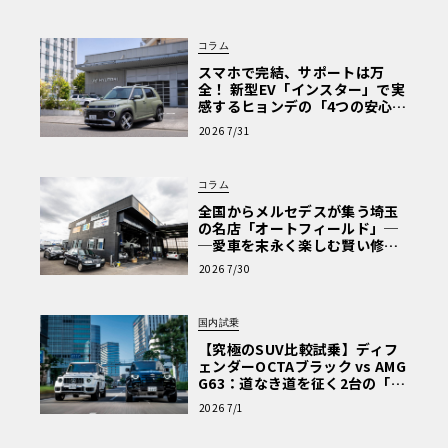
な走り〈PR〉
コラム
スマホで完結、サポートは万
全！ 新型EV「インスター」で実
感するヒョンデの「4つの安心」
【第1回・ヒョンデ6つの疑問：
2026 7/31
Why? Hyundai?】〈PR〉
コラム
全国からメルセデスが集う埼玉
の名店「オートフィールド」─
─愛車を末永く楽しむ賢い修理
術と、プロがフックス製オイル
2026 7/30
を選ぶ理由〈PR〉
国内試乗
【究極のSUV比較試乗】ディフ
ェンダーOCTAブラック vs AMG
G63：道なき道を征く2台の「対
極的アプローチ」
2026 7/1