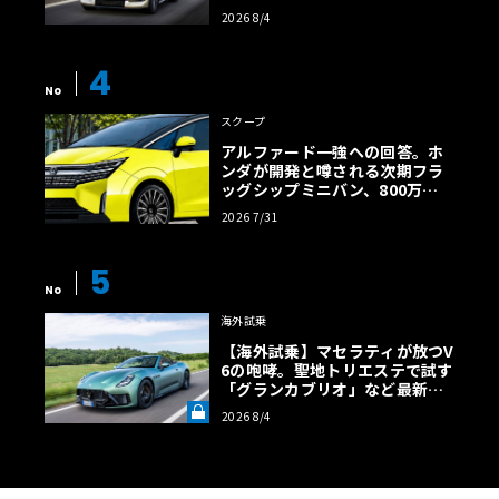
効率エントリーBEVとして復活
2026 8/4
【画像38枚】
4
No
スクープ
アルファード一強への回答。ホ
ンダが開発と噂される次期フラ
ッグシップミニバン、800万円
超の勝算【予想CG】
2026 7/31
5
No
海外試乗
【海外試乗】マセラティが放つV
6の咆哮。聖地トリエステで試す
「グランカブリオ」など最新ト
ロフェオ3台の官能評価《LE VO
2026 8/4
LANT LAB》