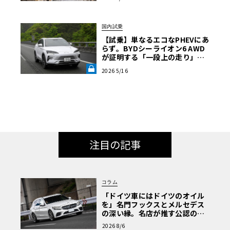
国内試乗
【試乗】単なるエコなPHEVにあ
らず。BYDシーライオン6 AWD
が証明する「一段上の走り」と
いう真価《LE VOLANT LAB》
2026 5/16
注目の記事
コラム
「ドイツ車にはドイツのオイル
を」名門フックスとメルセデス
の深い縁。名店が推す公認の安
心と、Cクラスで味わうシルキー
2026 8/6