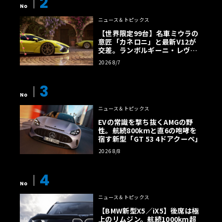
2
No
ニュース＆トピックス
【世界限定99台】名車ミウラの
意匠「カネロニ」と最新V12が
交差。ランボルギーニ・レヴエ
ルトに60周年記念車が登場
2026 8/7
3
No
ニュース＆トピックス
EVの常識を撃ち抜くAMGの野
性。航続800kmと直6の咆哮を
宿す新型「GT 53 4ドアクーペ」
2026 8/8
4
No
ニュース＆トピックス
【BMW新型X5／iX5】後席は極
上のリムジン。航続1000km超