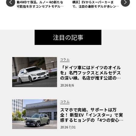
動4WDで復活。ルノー4の新たな
横浜】EVからスーパーカーま
可能性を示すコンセプトモデルを
で、注目の最新モデルが赤レンガ
世界初公開
に大集合！5/30・31開催
注目の記事
コラム
「ドイツ車にはドイツのオイル
を」名門フックスとメルセデス
の深い縁。名店が推す公認の安
心と、Cクラスで味わうシルキー
2026 8/6
な走り〈PR〉
コラム
スマホで完結、サポートは万
全！ 新型EV「インスター」で実
感するヒョンデの「4つの安心」
【第1回・ヒョンデ6つの疑問：
2026 7/31
Why? Hyundai?】〈PR〉