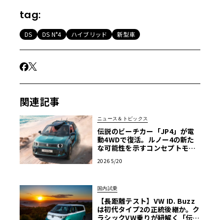
tag:
DS
DS N°4
ハイブリッド
新型車
関連記事
ニュース＆トピックス
伝説のビーチカー「JP4」が電
動4WDで復活。ルノー4の新た
な可能性を示すコンセプトモデ
ルを世界初公開
2026 5/20
国内試乗
【長距離テスト】VW ID. Buzz
は初代タイプ2の正統後継か。ク
ラシックVW乗りが紐解く「伝統