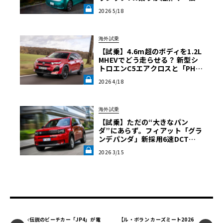
の継承」と長旅で見えた「充電
2026 5/18
のリアル」《LE VOLANT LA
B》
海外試乗
【試乗】4.6m超のボディを1.2L
MHEVでどう走らせる？ 新型シ
トロエンC5エアクロスと「PH
C」が叶える極上のマジックカー
2026 4/18
ペット《LE VOLANT LAB》
海外試乗
【試乗】ただの“大きなパン
ダ”にあらず。フィアット「グラ
ンデパンダ」新採用6速DCTと
小気味よいハンドリングが証明
2026 3/15
する、本物の“相棒感”《LE VOL
ANT LAB》
伝説のビーチカー「JP4」が電
【ル・ボラン カーズミート2026