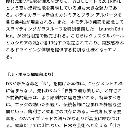
優れた動力性能を備えながらも、WLTCモードで20.1km/L
という高い燃費性能を実現している点も大きな魅力であ
る。ボディカラーは新色のカシミアとブラン アルバータを
含む全4色が用意される。また、本モデルの発売を記念して
スライディングガラスルーフを特別装備した「Launch Edit
ion」が26台限定で販売される。こちらはクリスタルパール
とカシミアの2色が各13台ずつ設定されており、開放感あふ
れるドライビング体験を提供する特別な仕様となってい
る。
【ル・ボラン編集部より】
DSが新たな命名「N°」を掲げた本作は、Cセグメントの枠
に留まらない。先代DS 4が「世界で最も美しい」と評され
た前衛的造形は、より彫刻的に磨き抜かれた。特筆すべき
は、エッジの効いた外観と、伝統装飾に包まれた静謐な空
間という、鋭利さと柔和さの共存にある。一見相反する要
素を、48Vハイブリッドの滑らかな走りが高度に結びつけ
る。効率だけでは測れない、日常を芸術へと変える「引き