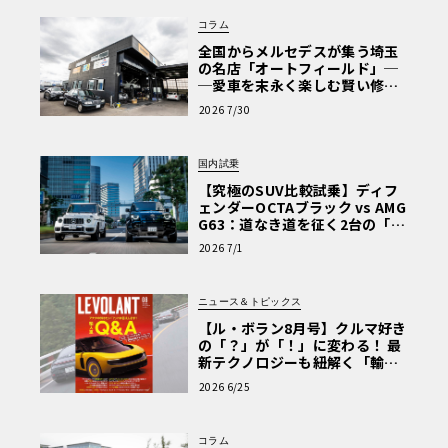
コラム
全国からメルセデスが集う埼玉
の名店「オートフィールド」─
─愛車を末永く楽しむ賢い修理
術と、プロがフックス製オイル
2026 7/30
を選ぶ理由〈PR〉
国内試乗
【究極のSUV比較試乗】ディフ
ェンダーOCTAブラック vs AMG
G63：道なき道を征く2台の「対
極的アプローチ」
2026 7/1
ニュース＆トピックス
【ル・ボラン8月号】クルマ好き
の「？」が「！」に変わる！ 最
新テクノロジーも紐解く「輸入
車Q&A」
2026 6/25
コラム