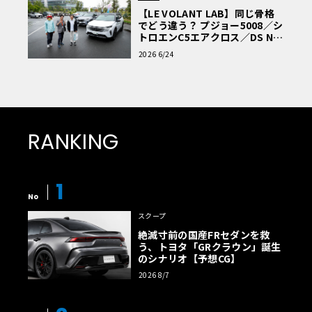
【LE VOLANT LAB】同じ骨格
でどう違う？ プジョー5008／シ
トロエンC5エアクロス／DS Nº4
読者一気乗りレポート
2026 6/24
RANKING
1
No
スクープ
絶滅寸前の国産FRセダンを救
う、トヨタ「GRクラウン」誕生
のシナリオ【予想CG】
2026 8/7