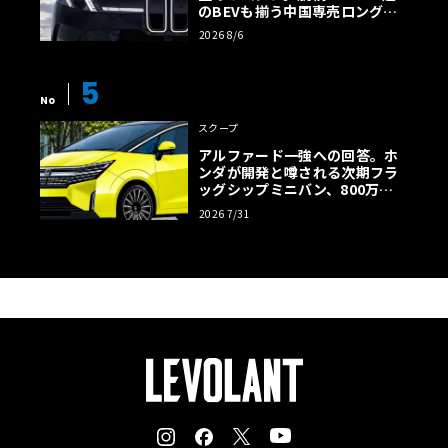
のBEVも揃う中国専売ロング仕
様の全貌
2026 8/6
5
No
スクープ
アルファード一強への回答。ホ
ンダが開発と噂される次期フラ
ッグシップミニバン、800万円
超の勝算【予想CG】
2026 7/31