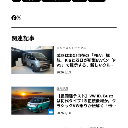
関連記事
ニュース＆トピックス
武器は変幻自在の「PBV」構
想。Kiaと双日が新型EVバン「P
V5」で提示する、新しいクルマ
の選び方
2026 5/19
国内試乗
【長距離テスト】VW ID. Buzz
は初代タイプ2の正統後継か。ク
ラシックVW乗りが紐解く「伝統
の継承」と長旅で見えた「充電
2026 5/18
のリアル」《LE VOLANT LA
B》