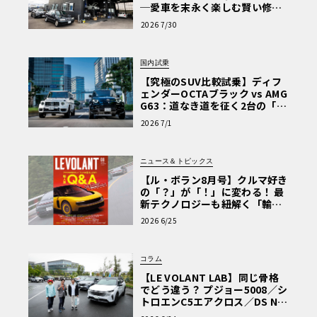
─愛車を末永く楽しむ賢い修理
術と、プロがフックス製オイル
2026 7/30
を選ぶ理由〈PR〉
国内試乗
【究極のSUV比較試乗】ディフ
ェンダーOCTAブラック vs AMG
G63：道なき道を征く2台の「対
極的アプローチ」
2026 7/1
ニュース＆トピックス
【ル・ボラン8月号】クルマ好き
の「？」が「！」に変わる！ 最
新テクノロジーも紐解く「輸入
車Q&A」
2026 6/25
コラム
【LE VOLANT LAB】同じ骨格
でどう違う？ プジョー5008／シ
トロエンC5エアクロス／DS Nº4
読者一気乗りレポート