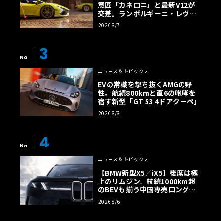
意匠「カネロニ」と最新V12が
交差。ランボルギーニ・レヴエ
ルトに60周年記念車が登場
2026 8/7
3
No
ニュース＆トピックス
EVの常識を撃ち抜くAMGの野
性。航続800kmと直6の咆哮を
宿す新型「GT 53 4ドアクーペ」
2026 8/8
4
No
ニュース＆トピックス
【BMW新型X5／iX5】後席は極
上のリムジン。航続1000km超
のBEVも揃う中国専売ロング仕
様の全貌
2026 8/6