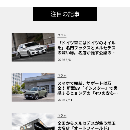
注目の記事
コラム
「ドイツ車にはドイツのオイル
を」名門フックスとメルセデス
の深い縁。名店が推す公認の安
心と、Cクラスで味わうシルキー
2026 8/6
な走り〈PR〉
コラム
スマホで完結、サポートは万
全！ 新型EV「インスター」で実
感するヒョンデの「4つの安心」
【第1回・ヒョンデ6つの疑問：
2026 7/31
Why? Hyundai?】〈PR〉
コラム
全国からメルセデスが集う埼玉
の名店「オートフィールド」─