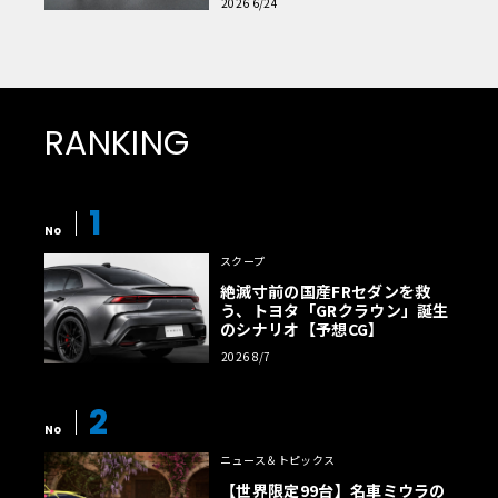
2026 6/24
RANKING
1
No
スクープ
絶滅寸前の国産FRセダンを救
う、トヨタ「GRクラウン」誕生
のシナリオ【予想CG】
2026 8/7
2
No
ニュース＆トピックス
【世界限定99台】名車ミウラの