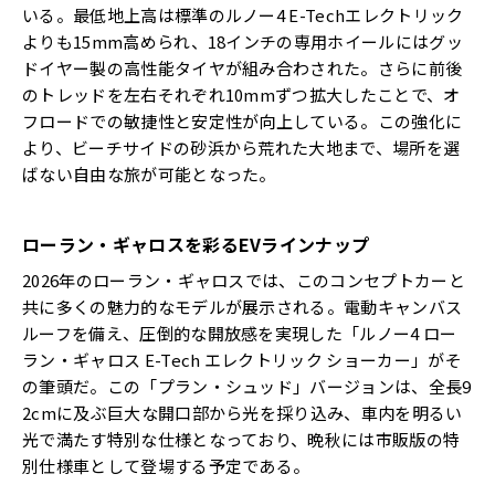
いる。最低地上高は標準のルノー4 E-Techエレクトリック
よりも15mm高められ、18インチの専用ホイールにはグッ
ドイヤー製の高性能タイヤが組み合わされた。さらに前後
のトレッドを左右それぞれ10mmずつ拡大したことで、オ
フロードでの敏捷性と安定性が向上している。この強化に
より、ビーチサイドの砂浜から荒れた大地まで、場所を選
ばない自由な旅が可能となった。
ローラン・ギャロスを彩るEVラインナップ
2026年のローラン・ギャロスでは、このコンセプトカーと
共に多くの魅力的なモデルが展示される。電動キャンバス
ルーフを備え、圧倒的な開放感を実現した「ルノー4 ロー
ラン・ギャロス E-Tech エレクトリック ショーカー」がそ
の筆頭だ。この「プラン・シュッド」バージョンは、全長9
2cmに及ぶ巨大な開口部から光を採り込み、車内を明るい
光で満たす特別な仕様となっており、晩秋には市販版の特
別仕様車として登場する予定である。