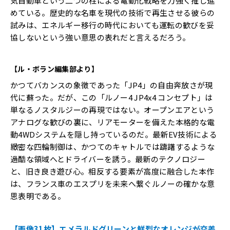
気自動車という二つの柱による電動化戦略を力強く推し進
めている。歴史的な名車を現代の技術で再生させる彼らの
試みは、エネルギー移行の時代においても運転の歓びを妥
協しないという強い意思の表れだと言えるだろう。
【ル・ボラン編集部より】
かつてバカンスの象徴であった「JP4」の自由奔放さが現
代に蘇った。だが、この「ルノー4 JP4x4 コンセプト」は
単なるノスタルジーの再現ではない。オープンエアという
アナログな歓びの裏に、リアモーターを備えた本格的な電
動4WDシステムを隠し持っているのだ。最新EV技術による
緻密な四輪制御は、かつてのキャトルでは躊躇するような
過酷な領域へとドライバーを誘う。最新のテクノロジー
と、旧き良き遊び心。相反する要素が高度に融合した本作
は、フランス車のエスプリを未来へ繋ぐルノーの確かな意
思表明である。
【画像31枚】エメラルドグリーンと鮮烈なオレンジが交差