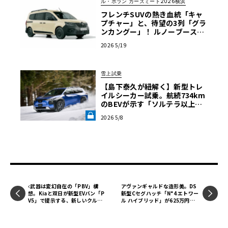
ル・ボラン カーズミート2026横浜
フレンチSUVの熱き血統「キャ
プチャー」と、待望の3列「グラ
ンカングー」！ ルノーブースか
ら目が離せない【ル・ボラン カ
2026 5/19
ーズミート2026横浜】
雪上試乗
【島下泰久が紐解く】新型トレ
イルシーカー試乗。航続734km
のBEVが示す「ソルテラ以上の
スバルらしさ」《LE VOLANT L
2026 5/8
AB》
武器は変幻自在の「PBV」構
アヴァンギャルドな造形美。DS
想。Kiaと双日が新型EVバン「P
新型Cセグハッチ「N°4 エトワー
V5」で提示する、新しいクルマ
ル ハイブリッド」が625万円で
の選び方
上陸