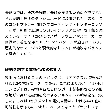
機能面では、悪路走行時に乗員を支えるためのグラブハン
ドルが助手席側のダッシュボードに装備された。また、こ
のコンセプトカー独自のフローティング・センターコンソ
ールが、新鮮で風通しの良いインテリアに堅牢な印象を添
えている。サイド部分にはスポーツウェアやスニーカーの
世界から着想を得た3Dプリントパターンが施されており、
歴史的なオマージュと現代的なトレンドが絶妙なバランス
で融合している。
砂地を制する電動4WDの技術力
技術面における最大のトピックは、リアアクスルに搭載さ
れた第2の電気モーターである。これによりルノー4 JP4x4
コンセプトは、砂地や石だらけの道、未舗装路などの過酷
な地形で高い走破性を発揮するフルタイム四輪駆動を実現
した。これはBセグメントの電気自動車における4WD化の
可能性を示すものであり、ベースとなったプラットフォー