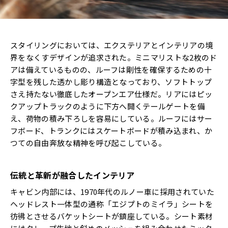
スタイリングにおいては、エクステリアとインテリアの境
界をなくすデザインが追求された。ミニマリストな2枚のド
アは備えているものの、ルーフは剛性を確保するための十
字型を残した透かし彫り構造となっており、ソフトトップ
さえ持たない徹底したオープンエア仕様だ。リアにはピッ
クアップトラックのように下方へ開くテールゲートを備
え、荷物の積み下ろしを容易にしている。ルーフにはサー
フボード、トランクにはスケートボードが積み込まれ、か
つての自由奔放な精神を呼び起こしている。
伝統と革新が融合したインテリア
キャビン内部には、1970年代のルノー車に採用されていた
ヘッドレスト一体型の通称「エジプトのミイラ」シートを
彷彿とさせるバケットシートが鎮座している。シート素材