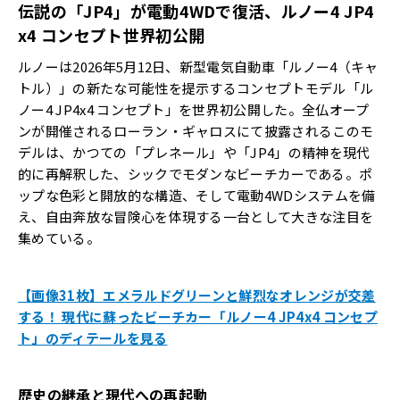
伝説の「JP4」が電動4WDで復活、ルノー4 JP4
x4 コンセプト世界初公開
ルノーは2026年5月12日、新型電気自動車「ルノー4（キャ
トル）」の新たな可能性を提示するコンセプトモデル「ル
ノー4 JP4x4 コンセプト」を世界初公開した。全仏オープ
ンが開催されるローラン・ギャロスにて披露されるこのモ
デルは、かつての「プレネール」や「JP4」の精神を現代
的に再解釈した、シックでモダンなビーチカーである。ポ
ップな色彩と開放的な構造、そして電動4WDシステムを備
え、自由奔放な冒険心を体現する一台として大きな注目を
集めている。
【画像31枚】エメラルドグリーンと鮮烈なオレンジが交差
する！ 現代に蘇ったビーチカー「ルノー4 JP4x4 コンセプ
ト」のディテールを見る
歴史の継承と現代への再起動