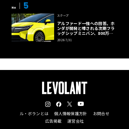
5
No
スクープ
アルファード一強への回答。ホ
ンダが開発と噂される次期フラ
ッグシップミニバン、800万円
超の勝算【予想CG】
2026 7/31
ル・ボランとは
個人情報保護方針
お問合せ
広告掲載
運営会社