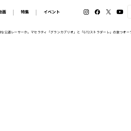
動画
特集
イベント
ィ
BMW
アルピナ
オリジナル動画
2026 サマータイヤ＆ホイール バイヤーズガイド
ル・ボラン カーズ・ミート2026横浜
な公道レーサーか。マセラティ「グランカブリオ」と「GT2ストラダーレ」の放つオーラ
2025-2026 冬 スタッドレス＆ウインタータイヤ バイヤ
SNOW EXPERIENCE in TOGAKUSHI SKI FIE
デス・ベンツ
ポルシェ
フォルクスワーゲン
ホイールカタログ2025-2026冬
EV:LIFE FUTAKO TAMAGAWA 2026
ーヌ
シトロエン
DSオートモビル
ホイールカタログ
EV:LIFE KOBE 2025
ー
ルノー
アバルト
タイヤ特集
ル・ボラン カーズ・ミート2025横浜
ァ・ロメオ
フェラーリ
フィアット
ルギーニ
マセラティ
アストン・マーティン
レー
ケータハム
ジャガー
ローバー
ロータス
マクラーレン
モーガン
ロールス・ロイス
キャデラック
シボレー
テスラ
ヒョンデ