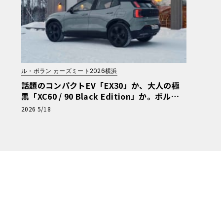
ル・ボラン カーズミート2026横浜
話題のコンパクトEV「EX30」か、大人の極
黒「XC60 / 90 Black Edition」か。ボルボ
ブースが熱い！【ル・ボラン カーズミート20
2026 5/18
26横浜】