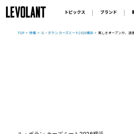
トピックス
ブランド
輸入車
アウデ
ニュース
TOP
特集
ル・ボラン カーズミート2026横浜
美しきオープンか、過激
スクープ
メルセ
試乗
アルピ
コラム
プジョ
アルフ
ランボ
ベント
ランド
MINI
ボルボ
ジープ
ル・ボラン カーズミート2026横浜