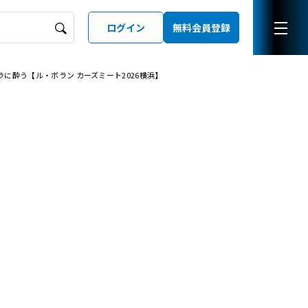
ログイン
無料会員登録
に酔う【ル・ボラン カーズミート2026横浜】
ーズガイド
LD