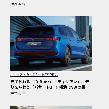
レンガに大集合！5/30・31開催
2026 5/20
ル・ボラン カーズミート2026横浜
見て触れる「ID.Buzz」「ティグアン」、走
りを味わう「パサート」！ 横浜でVWの最新
をフル体感【ル・ボラン カーズミート2026
2026 5/16
横浜】