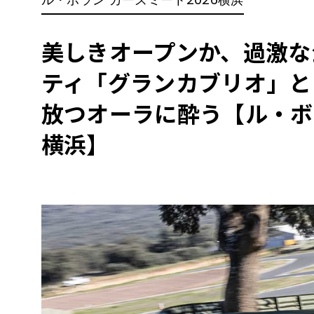
BYD
その
美しきオープンか、過激な
ティ「グランカブリオ」と
国産車
レクサ
ホンダ
放つオーラに酔う【ル・ボラ
三菱
横浜】
光岡
その