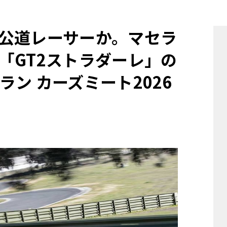
他
公道レーサーか。マセラ
「GT2ストラダーレ」の
ス
トヨタ
日産
スバル
マツダ
ン カーズミート2026
ダイハツ
スズキ
他