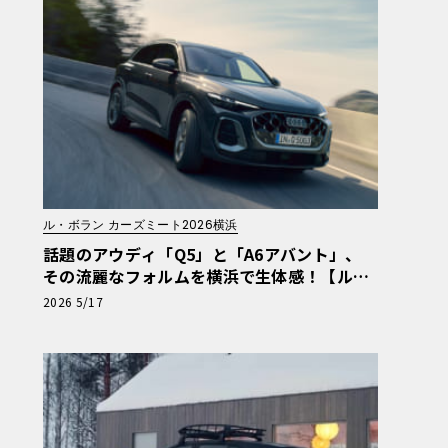
ル・ボラン カーズミート2026横浜
話題のアウディ「Q5」と「A6アバント」、
その流麗なフォルムを横浜で生体感！【ル・
ボラン カーズミート2026横浜】
2026 5/17