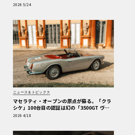
ンタメ
2026 5/24
ニュース＆トピックス
マセラティ・オープンの原点が蘇る。「クラ
シケ」100台目の認証は幻の「3500GT ヴィ
ニャーレ・コンバーチブル」プロトタイプ
2026 4/18