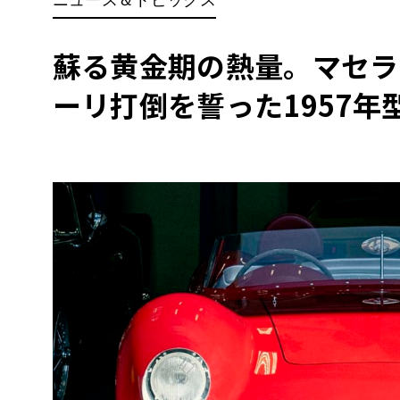
BYD
その
蘇る黄金期の熱量。マセラ
ーリ打倒を誓った1957年型
国産車
レクサ
ホンダ
三菱
光岡
その