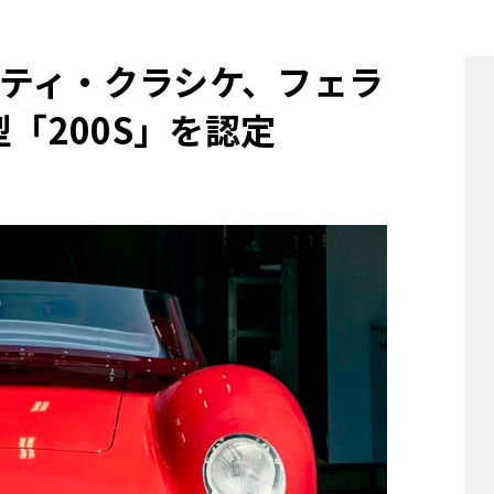
他
ティ・クラシケ、フェラ
「200S」を認定
ス
トヨタ
日産
スバル
マツダ
ダイハツ
スズキ
他