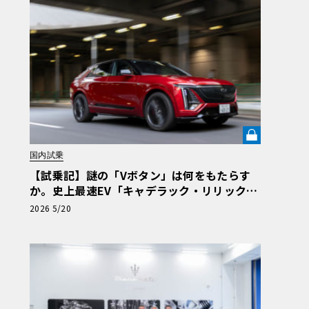
国内試乗
【試乗記】謎の「Vボタン」は何をもたらす
か。史上最速EV「キャデラック・リリック
V」の珠玉の完成度を解き明かす《LE VOLAN
2026 5/20
T LAB》