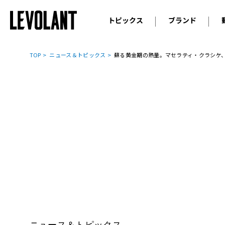
トピックス
ブランド
輸入車
アウデ
ニュース
TOP
ニュース＆トピックス
蘇る黄金期の熱量。マセラティ・クラシケ、フ
スクープ
メルセ
試乗
アルピ
コラム
プジョ
アルフ
ランボ
ベント
ランド
MINI
ボルボ
ジープ
ニュース＆トピックス