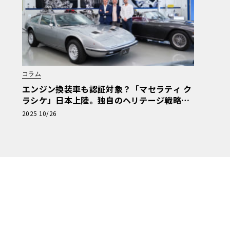
コラム
エンジン換装車も認証対象？「マセラティ ク
ラシケ」日本上陸。独自のヘリテージ戦略と
その“柔軟な真正性”
2025 10/26