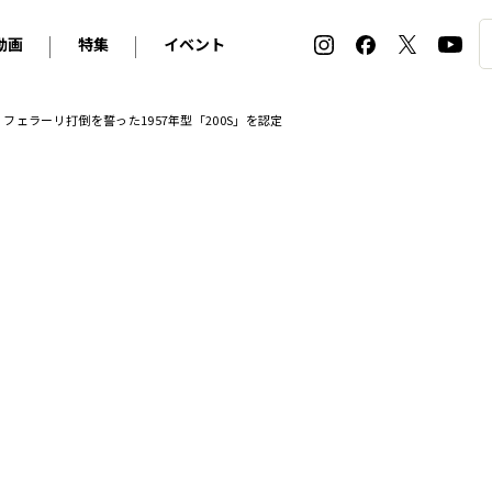
動画
特集
イベント
ィ
BMW
アルピナ
オリジナル動画
2026 サマータイヤ＆ホイール バイヤーズガイド
ル・ボラン カーズ・ミート2026横浜
ェラーリ打倒を誓った1957年型「200S」を認定
2025-2026 冬 スタッドレス＆ウインタータイヤ バイヤ
SNOW EXPERIENCE in TOGAKUSHI SKI FIE
デス・ベンツ
ポルシェ
フォルクスワーゲン
ホイールカタログ2025-2026冬
EV:LIFE FUTAKO TAMAGAWA 2026
ーヌ
シトロエン
DSオートモビル
ホイールカタログ
EV:LIFE KOBE 2025
ー
ルノー
アバルト
タイヤ特集
ル・ボラン カーズ・ミート2025横浜
ァ・ロメオ
フェラーリ
フィアット
ルギーニ
マセラティ
アストン・マーティン
レー
ケータハム
ジャガー
ローバー
ロータス
マクラーレン
モーガン
ロールス・ロイス
キャデラック
シボレー
テスラ
ヒョンデ