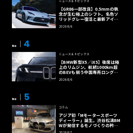
ニュース＆トピックス
【GR86一部改良】0.5mmの執
念が生む極上のシフト。名色ソ
リッドグレー復活と最新アイサ
イトでFRの極みへ
2026 8/6
4
No
ニュース＆トピックス
【BMW新型X5／iX5】後席は極
上のリムジン。航続1000km超
のBEVも揃う中国専売ロング仕
様の全貌
2026 8/6
5
No
コラム
アジア初「Mモータースポーツ
ディーラー」誕生。渋谷松濤BM
Wが発信するモノづくりの矜持
【木下隆之コラム】
2026 8/7