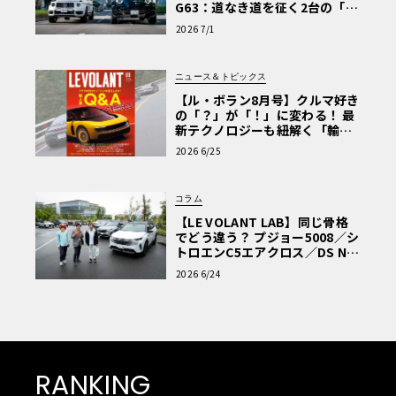
G63：道なき道を征く2台の「対
極的アプローチ」
2026 7/1
ニュース＆トピックス
【ル・ボラン8月号】クルマ好き
の「？」が「！」に変わる！ 最
新テクノロジーも紐解く「輸入
車Q&A」
2026 6/25
コラム
【LE VOLANT LAB】同じ骨格
でどう違う？ プジョー5008／シ
トロエンC5エアクロス／DS Nº4
読者一気乗りレポート
2026 6/24
RANKING