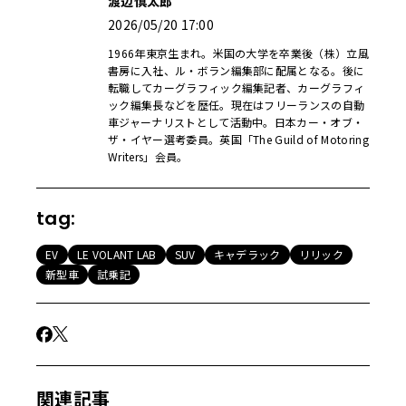
渡辺慎太郎
2026/05/20 17:00
1966年東京生まれ。米国の大学を卒業後（株）立風
書房に入社、ル・ボラン編集部に配属となる。後に
転職してカーグラフィック編集記者、カーグラフィ
ック編集長などを歴任。現在はフリーランスの自動
車ジャーナリストとして活動中。日本カー・オブ・
ザ・イヤー選考委員。英国「The Guild of Motoring
Writers」会員。
tag:
EV
LE VOLANT LAB
SUV
キャデラック
リリック
新型車
試乗記
関連記事