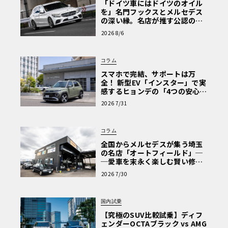
「ドイツ車にはドイツのオイル
を」名門フックスとメルセデス
の深い縁。名店が推す公認の安
心と、Cクラスで味わうシルキー
2026 8/6
な走り〈PR〉
コラム
スマホで完結、サポートは万
全！ 新型EV「インスター」で実
感するヒョンデの「4つの安心」
【第1回・ヒョンデ6つの疑問：
2026 7/31
Why? Hyundai?】〈PR〉
コラム
全国からメルセデスが集う埼玉
の名店「オートフィールド」─
─愛車を末永く楽しむ賢い修理
術と、プロがフックス製オイル
2026 7/30
を選ぶ理由〈PR〉
国内試乗
【究極のSUV比較試乗】ディフ
ェンダーOCTAブラック vs AMG