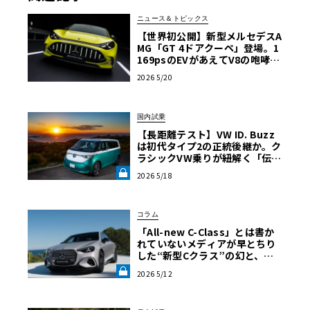
ニュース＆トピックス
【世界初公開】新型メルセデスA
MG「GT 4ドアクーペ」登場。1
169psのEVがあえてV8の咆哮を
響かせる理由
2026 5/20
国内試乗
【長距離テスト】VW ID. Buzz
は初代タイプ2の正統後継か。ク
ラシックVW乗りが紐解く「伝統
の継承」と長旅で見えた「充電
2026 5/18
のリアル」《LE VOLANT LA
B》
コラム
「All-new C-Class」とは書か
れていない――メディアが早とちり
した“新型Cクラス”の幻と、メ
ルセデスEV戦略の深層【渡辺慎
2026 5/12
太郎のツベコベイワセテ その
6】《LE VOLANT LAB》