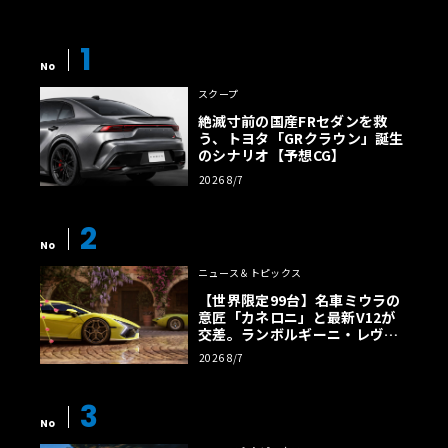
1
No
スクープ
絶滅寸前の国産FRセダンを救
う、トヨタ「GRクラウン」誕生
のシナリオ【予想CG】
2026 8/7
2
No
ニュース＆トピックス
【世界限定99台】名車ミウラの
意匠「カネロニ」と最新V12が
交差。ランボルギーニ・レヴエ
ルトに60周年記念車が登場
2026 8/7
3
No