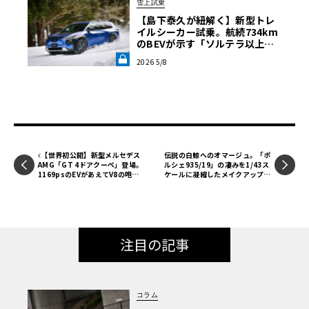
雪上試乗
【島下泰久が紐解く】新型トレ
イルシーカー試乗。航続734km
のBEVが示す「ソルテラ以上の
スバルらしさ」《LE VOLANT L
2026 5/8
AB》
【世界初公開】新型メルセデス
伝説の白鯨へのオマージュ。「ポ
AMG「GT 4ドアクーペ」登場。
ルシェ935/19」の凄みを1/43ス
1169psのEVがあえてV8の咆哮
ケールに凝縮したメイクアップの
を響かせる理由
職人魂【LE VOLANT モデルカー
俱楽部】
注目の記事
コラム