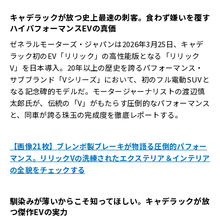
キャデラックが放つ史上最速の刺客。食わず嫌いを覆す
ハイパフォーマンス
EV
の真価
ゼネラルモーターズ・ジャパンは2026年3月25日、キャデ
ラック初のEV「リリック」の高性能版となる「リリック
V」を日本導入。20年以上の歴史を誇るパフォーマンス・
サブブランド「Vシリーズ」において、初のフル電動SUVと
なる記念碑的モデルだ。モータージャーナリストの渡辺慎
太郎氏が、伝統の「V」がもたらす圧倒的なパフォーマンス
と、同車が誇る珠玉の完成度を徹底レポートする。
【画像21枚】ブレンボ製ブレーキが物語る圧倒的パフォー
マンス。リリックVの洗練されたエクステリア＆インテリア
の全貌をチェックする
馴染みが薄いからこそ知ってほしい。キャデラックが放
つ傑作
EV
の実力