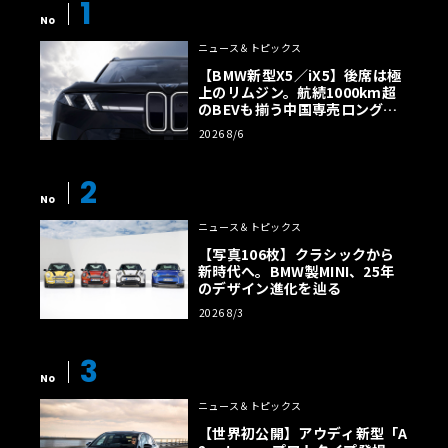
1
No
ニュース＆トピックス
【BMW新型X5／iX5】後席は極
上のリムジン。航続1000km超
のBEVも揃う中国専売ロング仕
様の全貌
2026 8/6
2
No
ニュース＆トピックス
【写真106枚】クラシックから
新時代へ。BMW製MINI、25年
のデザイン進化を辿る
2026 8/3
3
No
ニュース＆トピックス
【世界初公開】アウディ新型「A