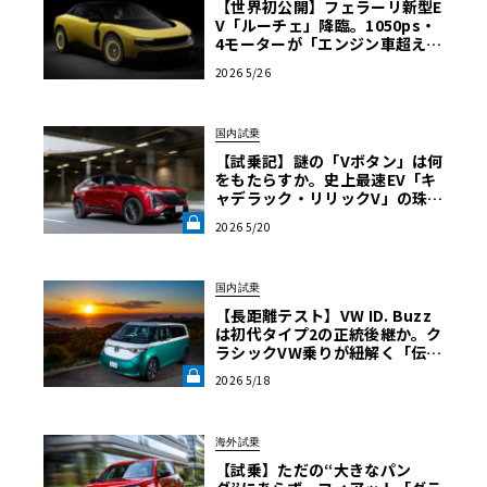
【世界初公開】フェラーリ新型E
V「ルーチェ」降臨。1050ps・
4モーターが「エンジン車超え」
の走りを作る理由
2026 5/26
国内試乗
【試乗記】謎の「Vボタン」は何
をもたらすか。史上最速EV「キ
ャデラック・リリックV」の珠玉
の完成度を解き明かす《LE VOL
2026 5/20
ANT LAB》
国内試乗
【長距離テスト】VW ID. Buzz
は初代タイプ2の正統後継か。ク
ラシックVW乗りが紐解く「伝統
の継承」と長旅で見えた「充電
2026 5/18
のリアル」《LE VOLANT LA
B》
海外試乗
【試乗】ただの“大きなパン