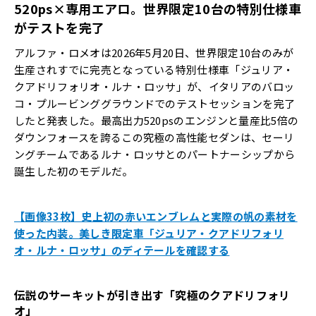
520ps
×専用エアロ。世界限定
10
台の特別仕様車
がテストを完了
アルファ・ロメオは2026年5月20日、世界限定10台のみが
生産されすでに完売となっている特別仕様車「ジュリア・
クアドリフォリオ・ルナ・ロッサ」が、イタリアのバロッ
コ・プルービンググラウンドでのテストセッションを完了
したと発表した。最高出力520psのエンジンと量産比5倍の
ダウンフォースを誇るこの究極の高性能セダンは、セーリ
ングチームであるルナ・ロッサとのパートナーシップから
誕生した初のモデルだ。
【画像33枚】史上初の赤いエンブレムと実際の帆の素材を
使った内装。美しき限定車「ジュリア・クアドリフォリ
オ・ルナ・ロッサ」のディテールを確認する
伝説のサーキットが引き出す「究極のクアドリフォリ
オ」