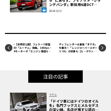
ダ”にあらず。フィアット「グラ
ンデパンダ」新採用6速DCTと
小気味よいハンドリングが証明
2026 3/15
する、本物の“相棒感”《LE VOL
ANT LAB》
【世界初公開】フェラーリ新型
ディフェンダーは最強「オクタ」
EV「ルーチェ」降臨。1050ps・
を展示！「レンジローバースポー
4モーターが「エンジン車超え」
ツ SV」の試乗も【ル・ボラン カ
の走りを作る理由
ーズミート2026横浜】
注目の記事
コラム
「ドイツ車にはドイツのオイル
を」名門フックスとメルセデス
の深い縁。名店が推す公認の安