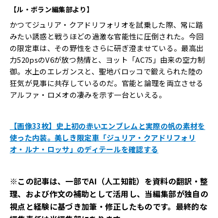
【ル・ボラン編集部より】
かつてジュリア・クアドリフォリオを試乗した際、常に踏
みたい誘惑と戦うほどの過激な官能性に圧倒された。今回
の限定車は、その野性をさらに研ぎ澄ませている。最高出
力520psのV6が放つ熱情と、ヨット「AC75」由来の空力制
御。水上のエレガンスと、聖地バロッコで鍛えられた陸の
狂気が見事に共存しているのだ。官能と論理を両立させる
アルファ・ロメオの凄みを示す一台といえる。
【画像33枚】史上初の赤いエンブレムと実際の帆の素材を
使った内装。美しき限定車「ジュリア・クアドリフォリ
オ・ルナ・ロッサ」のディテールを確認する
※この記事は、一部でAI（人工知能）を資料の翻訳・整
理、および作文の補助として活用し、当編集部が独自の
視点と経験に基づき加筆・修正したものです。最終的な