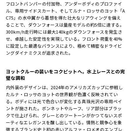
フロントバンパーの付加物、アンダーボディのプロファイ
ル、専用サイドスカート、そしてルナ・ロッサのヨット「A
C75」の水中翼から着想を得た壮大なリアウィングを備え
ることで、ダウンフォースは量産モデルの約5倍に達する。
300km/h走行時には最大140kgのダウンフォースを発生さ
せ、卓越した安定性を実現している。フロント荷重を40%
に設定した最適なバランスにより、極めて精密なドライビ
ングダイナミクスが追求された。
ヨットクルーの装いをコクピットへ。水上レースとの完
璧な調和
内外装のデザインは、2024年のアメリカズカップに参戦し
たルナ・ロッサのヨットの世界観が色濃く反映されてい
る。ボディには光で色合いが変化する真珠光沢の専用ペイ
ントが施された。ボンネットやルーフ、リア部分はブラッ
クで仕上げられ、グレーとのツートーンがかつてないスポ
ーティなエレガンスを醸し出している。情熱と競争心を象
徴するブランド史上初の赤いアルファ・ロメオのエンブレ