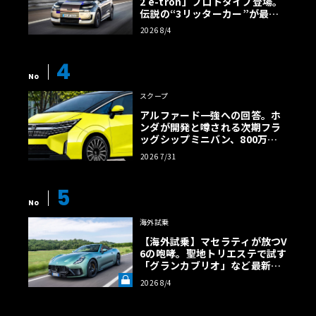
2 e-tron」プロトタイプ登場。
伝説の“3リッターカー”が最高
効率エントリーBEVとして復活
2026 8/4
【画像38枚】
4
No
スクープ
アルファード一強への回答。ホ
ンダが開発と噂される次期フラ
ッグシップミニバン、800万円
超の勝算【予想CG】
2026 7/31
5
No
海外試乗
【海外試乗】マセラティが放つV
6の咆哮。聖地トリエステで試す
「グランカブリオ」など最新ト
ロフェオ3台の官能評価《LE VO
2026 8/4
LANT LAB》