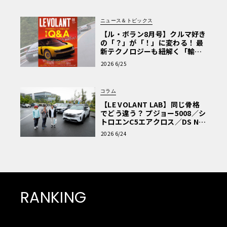
ニュース＆トピックス
【ル・ボラン8月号】クルマ好き
の「？」が「！」に変わる！ 最
新テクノロジーも紐解く「輸入
車Q&A」
2026 6/25
コラム
【LE VOLANT LAB】同じ骨格
でどう違う？ プジョー5008／シ
トロエンC5エアクロス／DS Nº4
読者一気乗りレポート
2026 6/24
RANKING