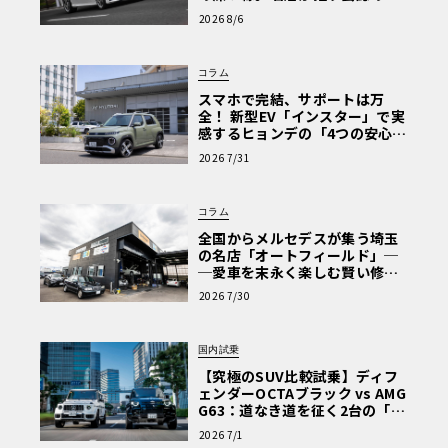
心と、Cクラスで味わうシルキー
2026 8/6
な走り〈PR〉
コラム
スマホで完結、サポートは万
全！ 新型EV「インスター」で実
感するヒョンデの「4つの安心」
【第1回・ヒョンデ6つの疑問：
2026 7/31
Why? Hyundai?】〈PR〉
コラム
全国からメルセデスが集う埼玉
の名店「オートフィールド」─
─愛車を末永く楽しむ賢い修理
術と、プロがフックス製オイル
2026 7/30
を選ぶ理由〈PR〉
国内試乗
【究極のSUV比較試乗】ディフ
ェンダーOCTAブラック vs AMG
G63：道なき道を征く2台の「対
極的アプローチ」
2026 7/1