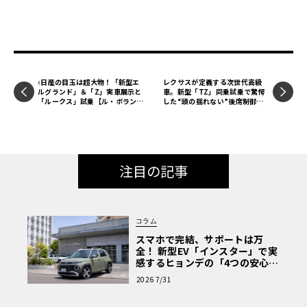
日産の目玉は超大物！「新型エ
レクサスが定義する次世代高級
ルグランド」＆「Z」実車展示と
車。新型「TZ」同乗試乗で驚愕
「ルークス」試乗【ル・ボラン
した“頭の揺れない”後席制御
カーズミート2026横浜】
と、走りの極意《LE VOLANT L
AB》
注目の記事
コラム
スマホで完結、サポートは万
全！ 新型EV「インスター」で実
感するヒョンデの「4つの安心」
【第1回・ヒョンデ6つの疑問：
2026 7/31
Why? Hyundai?】〈PR〉