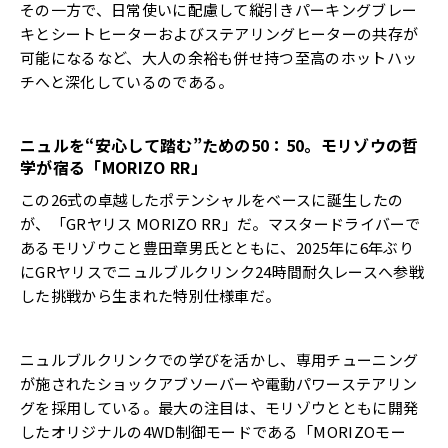
その一方で、日常使いに配慮して縦引きパーキングブレー
キとシートヒーターおよびステアリングヒーターの共存が
可能になるなど、大人の余裕も併せ持つ至高のホットハッ
チへと深化しているのである。
ニュルを“安心して踏む”ための
50
：
50
。モリゾウの哲
学が宿る「
MORIZO RR
」
この26式の卓越したポテンシャルをベースに誕生したの
が、「GRヤリス MORIZO RR」だ。マスタードライバーで
あるモリゾウこと豊田章男氏とともに、2025年に6年ぶり
にGRヤリスでニュルブルクリンク24時間耐久レースへ参戦
した挑戦から生まれた特別仕様車だ。
ニュルブルクリンクでの学びを活かし、専用チューニング
が施されたショックアブソーバーや電動パワーステアリン
グを採用している。最大の注目は、モリゾウとともに開発
したオリジナルの4WD制御モードである「MORIZOモー