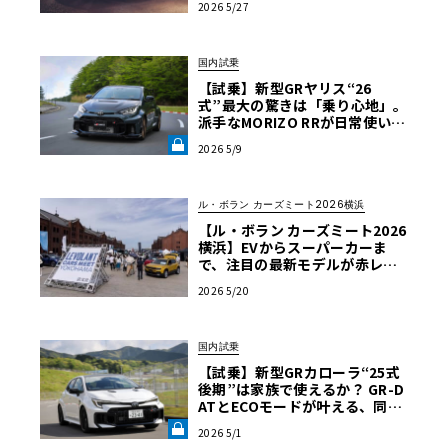
2026 5/27
国内試乗
【試乗】新型GRヤリス“26
式”最大の驚きは「乗り心地」。
派手なMORIZO RRが日常使いに
最適な理由《LE VOLANT LA
2026 5/9
B》
ル・ボラン カーズミート2026横浜
【ル・ボラン カーズミート2026
横浜】EVからスーパーカーま
で、注目の最新モデルが赤レン
ガに大集合！5/30・31開催
2026 5/20
国内試乗
【試乗】新型GRカローラ“25式
後期”は家族で使えるか？ GR-D
ATとECOモードが叶える、同乗
者も頷く「仕立てのいい」心地
2026 5/1
よさ《LE VOLANT LAB》