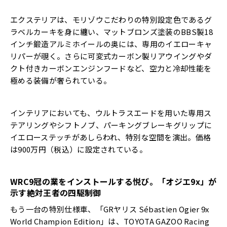
エクステリアは、モリゾウこだわりの特別設定色であるグ
ラベルカーキを身に纏い、マットブロンズ塗装のBBS製18
インチ鍛造アルミホイールの奥には、専用のイエローキャ
リパーが覗く。さらに可変式カーボン製リアウイングやダ
クト付きカーボンエンジンフードなど、空力と冷却性能を
極める装備が奢られている。
インテリアにおいても、ウルトラスエードを用いた専用ス
テアリングやシフトノブ、パーキングブレーキグリップに
イエローステッチがあしらわれ、特別な空間を演出。価格
は900万円（税込）に設定されている。
WRC9
冠の業をインストールする悦び。「オジエ
9x
」が
示す絶対王者の四駆制御
もう一台の特別仕様車、「GRヤリス Sébastien Ogier 9x
World Champion Edition」は、TOYOTA GAZOO Racing