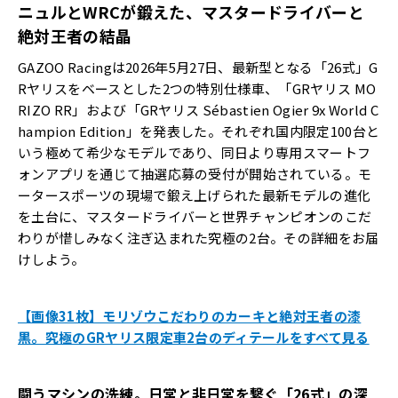
ニュルと
WRC
が鍛えた、マスタードライバーと
絶対王者の結晶
GAZOO Racingは2026年5月27日、最新型となる「26式」G
Rヤリスをベースとした2つの特別仕様車、「GRヤリス MO
RIZO RR」および「GRヤリス Sébastien Ogier 9x World C
hampion Edition」を発表した。それぞれ国内限定100台と
いう極めて希少なモデルであり、同日より専用スマートフ
ォンアプリを通じて抽選応募の受付が開始されている。モ
ータースポーツの現場で鍛え上げられた最新モデルの進化
を土台に、マスタードライバーと世界チャンピオンのこだ
わりが惜しみなく注ぎ込まれた究極の2台。その詳細をお届
けしよう。
【画像31枚】モリゾウこだわりのカーキと絶対王者の漆
黒。究極のGRヤリス限定車2台のディテールをすべて見る
闘うマシンの洗練。日常と非日常を繋ぐ「
26
式」の深