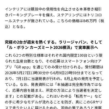
インテリアには競技中の使用性を向上させる本革巻き縦引
きパーキングブレーキを備え、ステアリングにはトリコロ
ールステッチが施されている。こちらの価格は845万円（税
込）となる。
究極の
2
台が週末を熱くする。ラリージャパン、そして
「ル・ボラン
カーズミート
2026
横浜」で実車展示へ
これら2つの特別仕様車はそれぞれ国内限定100台という限
られた生産台数となり、その応募はスマートフォン向けア
プリ「GR app」を通じてのみ受け付けられる。受付期間は
2026年5月27日13時30分から6月9日23時59分までとなって
おり、7月1日に当選発表が行われ、8月上旬の発売を予定し
ている。なお、発表資料には「本抽選は完全無作為ではな
く、応募内容を踏まえ、所定の方法により当選者を決定し
ます」との記載がある。これはいわゆる「転売ヤー」など
の手に希少なモデルが流れることを防ぎ、真にこのGRヤリ
スで走りたい人に届けるための、苦肉の策であろうと推察