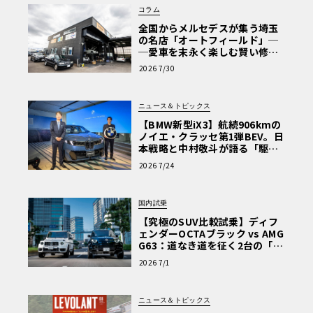
コラム
全国からメルセデスが集う埼玉
の名店「オートフィールド」─
─愛車を末永く楽しむ賢い修理
術と、プロがフックス製オイル
2026 7/30
を選ぶ理由〈PR〉
ニュース＆トピックス
【BMW新型iX3】航続906kmの
ノイエ・クラッセ第1弾BEV。日
本戦略と中村敬斗が語る「駆け
ぬける歓び」
2026 7/24
国内試乗
【究極のSUV比較試乗】ディフ
ェンダーOCTAブラック vs AMG
G63：道なき道を征く2台の「対
極的アプローチ」
2026 7/1
ニュース＆トピックス