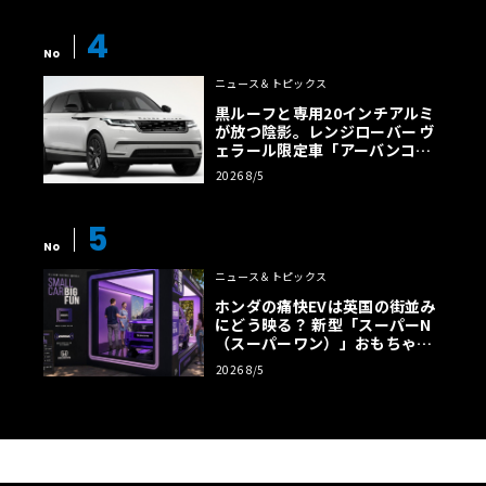
4
No
ニュース＆トピックス
黒ルーフと専用20インチアルミ
が放つ陰影。レンジローバー ヴ
ェラール限定車「アーバンコン
トラスト・エディション」登場
2026 8/5
5
No
ニュース＆トピックス
ホンダの痛快EVは英国の街並み
にどう映る？ 新型「スーパーN
（スーパーワン）」おもちゃ箱
ツアーの全貌
2026 8/5