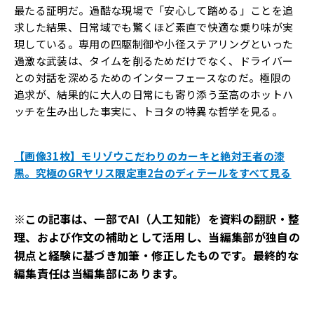
最たる証明だ。過酷な現場で「安心して踏める」ことを追
求した結果、日常域でも驚くほど素直で快適な乗り味が実
現している。専用の四駆制御や小径ステアリングといった
過激な武装は、タイムを削るためだけでなく、ドライバー
との対話を深めるためのインターフェースなのだ。極限の
追求が、結果的に大人の日常にも寄り添う至高のホットハ
ッチを生み出した事実に、トヨタの特異な哲学を見る。
【画像31枚】モリゾウこだわりのカーキと絶対王者の漆
黒。究極のGRヤリス限定車2台のディテールをすべて見る
※この記事は、一部でAI（人工知能）を資料の翻訳・整
理、および作文の補助として活用し、当編集部が独自の
視点と経験に基づき加筆・修正したものです。最終的な
編集責任は当編集部にあります。