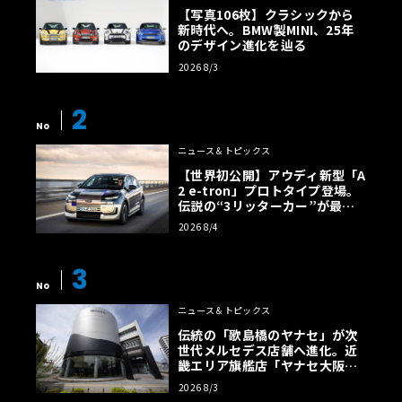
【写真106枚】クラシックから
新時代へ。BMW製MINI、25年
のデザイン進化を辿る
2026 8/3
2
No
ニュース＆トピックス
【世界初公開】アウディ新型「A
2 e-tron」プロトタイプ登場。
伝説の“3リッターカー”が最高
効率エントリーBEVとして復活
2026 8/4
【画像38枚】
3
No
ニュース＆トピックス
伝統の「歌島橋のヤナセ」が次
世代メルセデス店舗へ進化。近
畿エリア旗艦店「ヤナセ大阪支
店」がリニューアル
2026 8/3