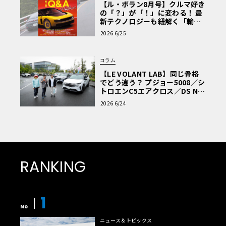
【ル・ボラン8月号】クルマ好き
の「？」が「！」に変わる！ 最
新テクノロジーも紐解く「輸入
車Q&A」
2026 6/25
コラム
【LE VOLANT LAB】同じ骨格
でどう違う？ プジョー5008／シ
トロエンC5エアクロス／DS Nº4
読者一気乗りレポート
2026 6/24
RANKING
1
No
ニュース＆トピックス