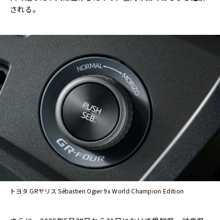
される。
トヨタ GRヤリス Sébastien Ogier 9x World Champion Edition